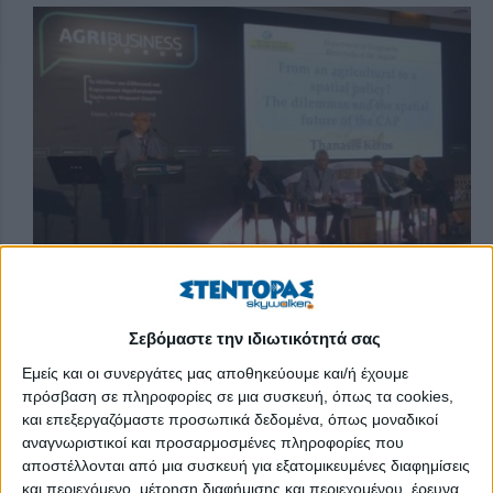
O αγροδιατροφικός τομέας μπορεί να προσφέρει επιπλέον 12,2
Σεβόμαστε την ιδιωτικότητά σας
δισ. ευρώ ετησίως αν ενισχυθεί η τεχνολογία, το branding και η
επιχειρηματική λειτουργία των συνεταιρισμών, λένε οι μελέτες
Εμείς και οι συνεργάτες μας αποθηκεύουμε και/ή έχουμε
πρόσβαση σε πληροφορίες σε μια συσκευή, όπως τα cookies,
της Εθνικής Τράπεζας ήδη από το 2015, με συντονίστρια
και επεξεργαζόμαστε προσωπικά δεδομένα, όπως μοναδικοί
αυτών την κα Τζέση Βουμβάκη (οι συνεταιρισμοί καταστάθηκαν
αναγνωριστικοί και προσαρμοσμένες πληροφορίες που
το «λάφυρο» της νέας πολιτικής «ανηθικότητας» μετά το 1984,
αποστέλλονται από μια συσκευή για εξατομικευμένες διαφημίσεις
όταν κυριεύτηκαν από τα κόμματα (κόμμα;) με πολιτικές
και περιεχόμενο, μέτρηση διαφήμισης και περιεχομένου, έρευνα