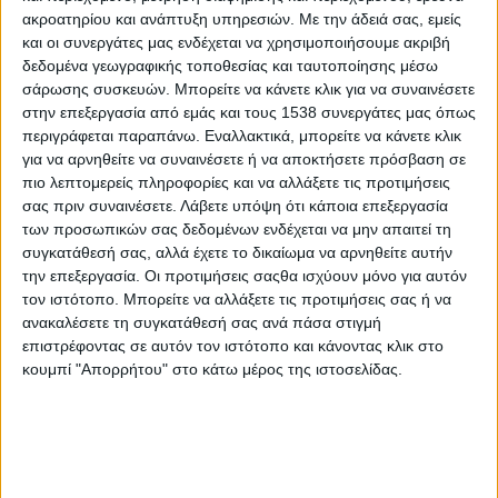
παρεμβάσεις νομοθετικής μορφής, που τελικά τους διέλυσαν).
ακροατηρίου και ανάπτυξη υπηρεσιών.
Με την άδειά σας, εμείς
και οι συνεργάτες μας ενδέχεται να χρησιμοποιήσουμε ακριβή
Την κα Τζέση Βουμβάκη (210 3341549,
fvoumv@nbg.gr
)
δεδομένα γεωγραφικής τοποθεσίας και ταυτοποίησης μέσω
συναντήσαμε στις Σέρρες, στο συνέδριο Agribusiness Forum
σάρωσης συσκευών. Μπορείτε να κάνετε κλικ για να συναινέσετε
(
www.agribusinessforum.org
). Έκανε
στην επεξεργασία από εμάς και τους 1538 συνεργάτες μας όπως
περιγράφεται παραπάνω. Εναλλακτικά, μπορείτε να κάνετε κλικ
ΠΕΡΙΣΣΌΤΕΡΑ...
για να αρνηθείτε να συναινέσετε ή να αποκτήσετε πρόσβαση σε
πιο λεπτομερείς πληροφορίες και να αλλάξετε τις προτιμήσεις
σας πριν συναινέσετε.
Λάβετε υπόψη ότι κάποια επεξεργασία
Απευθείας αναθέσεις για την ΚΑΛΟ
των προσωπικών σας δεδομένων ενδέχεται να μην απαιτεί τη
συγκατάθεσή σας, αλλά έχετε το δικαίωμα να αρνηθείτε αυτήν
Δημοσιεύθηκε : Παρασκευή, 16 Νοεμβρίου 2018 14:12
την επεξεργασία. Οι προτιμήσεις σαςθα ισχύουν μόνο για αυτόν
τον ιστότοπο. Μπορείτε να αλλάξετε τις προτιμήσεις σας ή να
Η 2η Έκθεση
ανακαλέσετε τη συγκατάθεσή σας ανά πάσα στιγμή
ΚΑΛΟ στο κέντρο
επιστρέφοντας σε αυτόν τον ιστότοπο και κάνοντας κλικ στο
της Αθήνας θα
κουμπί "Απορρήτου" στο κάτω μέρος της ιστοσελίδας.
πραγματοποιηθεί
το διάστημα από
τις 7 έως τις 11
Νοεμβρίου 2018 με
τη συμμετοχή 150