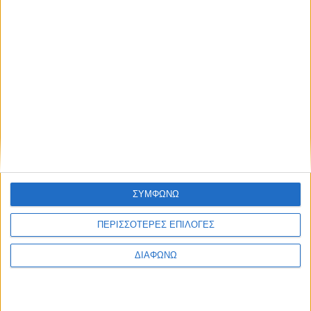
Αγανακτισμένος
είναι ο κόσμος των
οργανώσεων της
κοινωνίας των
πολιτών και των
συλλόγων (που
συμπίπτει να είναι
και φορείς της
ΚΑΛΟ) με όσα συμβαίνουν στο Υπουργείο Εργασίας πάνω στο
ζήτημα της πολιτικής διαχείρισης της υπόθεσης της κοινωνικής
και αλληλέγγυας οικονομίας. Φαίνεται ότι πρόκειται για χορό
ΣΥΜΦΩΝΩ
εκατομμυρίων ευρώ σε αναθέσεις για την κοινωνική και
ΠΕΡΙΣΣΟΤΕΡΕΣ ΕΠΙΛΟΓΕΣ
αλληλέγγυα οικονομία χωρίς να πηγαίνει ούτε ένα ευρώ για την
ενίσχυση του χώρου.
ΔΙΑΦΩΝΩ
ΠΕΡΙΣΣΌΤΕΡΑ...