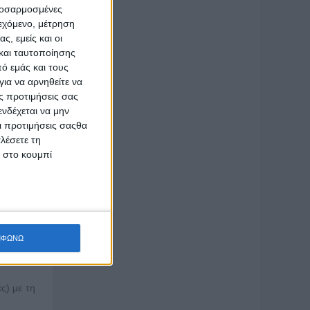
υξης των
προσαρμοσμένες
ιεχόμενο, μέτρηση
κάτοικοι
ς, εμείς και οι
ιεργητή,
και ταυτοποίησης
 για μια
ό εμάς και τους
οπία που
ια να αρνηθείτε να
ία θέτει
ς προτιμήσεις σας
νδέχεται να μην
Οι προτιμήσεις σαςθα
λιτισμός
λέσετε τη
σημάνει:
κ στο κουμπί
τημονική
ολύτιμη
αλλά και
ινωνιών,
ΜΦΩΝΩ
κάτω:
ς) με τη