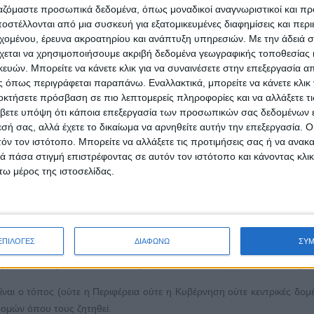
των επιφανειακών υδάτων, δηλαδή των πηγών, εξαιτίας της ανάπτ
ργαζόμαστε προσωπικά δεδομένα, όπως μοναδικοί αναγνωριστικοί και 
στέλλονται από μια συσκευή για εξατομικευμένες διαφημίσεις και περ
ύτερον, το «κλείσιμο» του τόπου με έναν τρόπο που οι ντόπιοι 
εχομένου, έρευνα ακροατηρίου και ανάπτυξη υπηρεσιών.
Με την άδειά σα
 και αυτοδιαχείρισης των κοινοτήτων, η παρουσία του ανθρώπου καλλ
χεται να χρησιμοποιήσουμε ακριβή δεδομένα γεωγραφικής τοποθεσίας 
.λπ. και το ευρύτερο σύστημα αξιών μπορούν να αποτελέσουν πυξίδα
ών. Μπορείτε να κάνετε κλικ για να συναινέσετε στην επεξεργασία απ
σικό περιβάλλον, για την απο-ανάπτυξη, την αειφορία και την ισορρ
 όπως περιγράφεται παραπάνω. Εναλλακτικά, μπορείτε να κάνετε κλικ γ
στήματος μιας αδηφάγου κερδοσκοπικής ιδιωτικής οικονομικής, η οπο
οκτήσετε πρόσβαση σε πιο λεπτομερείς πληροφορίες και να αλλάξετε τι
βετε υπόψη ότι κάποια επεξεργασία των προσωπικών σας δεδομένων ε
εσή σας, αλλά έχετε το δικαίωμα να αρνηθείτε αυτήν την επεξεργασία. 
του Κέντρου Λαογραφίας της Ακαδημίας Αθηνών, με όραμα ο λαϊκός πο
τόν τον ιστότοπο. Μπορείτε να αλλάξετε τις προτιμήσεις σας ή να ανακα
έμα «Ο λαϊκός πολιτισμός δεν είναι μουσειακό είδος», έχει ήδη επι
 πάσα στιγμή επιστρέφοντας σε αυτόν τον ιστότοπο και κάνοντας κλι
καταστήσουμε τις ζημιές που κάναμε στη φύση και στο κλίμα. Η επισ
ω μέρος της ιστοσελίδας.
ει να αξιοποιηθεί εάν συνειδητοποιήσουμε ότι πρόκειται για π
ται σήμερα ως νεωτερικές απόψεις (κυκλική οικονομία, αειφορία κ.λπ.) 
ενα κ.ο.κ.) μπορούν να συμβάλουν στην ανάπτυξη των τοπικών κο
γής και των νέων περιβαλλοντικών δεδομένων.
ΕΠΙΛΟΓΕΣ
ΔΙΑΦΩΝΩ
ΣΥ
ρα πολλά θέματα, τα οποία θα μπορούσαν να συνοψιστούν στα παρα
ναι ο τόπος (ούτε η Περιφέρεια ούτε η Κυβέρνηση ούτε κεντρικές δομέ
ομών όπου τους ζητηθεί.