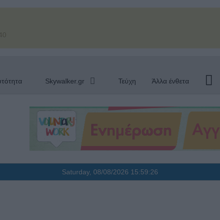
40
υτότητα
Skywalker.gr
Τεύχη
Άλλα ένθετα
Saturday, 08/08/2026
15:59:27