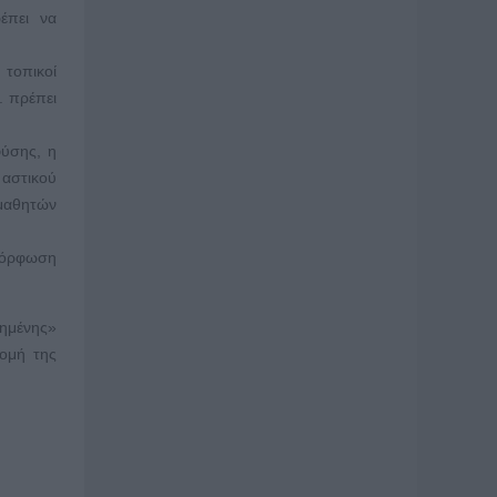
ρέπει να
 τοπικοί
. πρέπει
φύσης, η
 αστικού
 μαθητών
μόρφωση
ημένης»
ρομή της