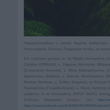
Πραγματοποιήθηκε η τακτική δημόσια διαδικτυακ
Κτηνοτροφικός Σύλλογος Περιφέρειας Αττικής, με αντικε
Στη συζήτηση μετείχαν οι: κα Μάγδα Κοντογιάννη (κ
(Πρόβειο ΚΟΡΔΑΛΗ), κ. Ζαφείρης Ναστούλης (Μέγαρα 
(Συνεργατική Κοινωνία), κ. Νίκος Καμπερόπουλος (Ξ
Δημόπουλος (Καβάλα), κ. Κώστας Μαντζουράνης (ΚΟ
Βασίλης Νιτσιάκος, κ. Στάθης Ασημάκης, κα Ευτυχία 
Περλορέντζος (Γλυφάδα Αττικής), κ. Θάνος Χασάπης (Λ
γράφοντα. Η κα Κοντογιάννη (69320 94231) επεσήμ
Σύλλογος Περιφέρειας Αττικής», στο
https:/
https://www.facebook.com/618390278198909/videos/