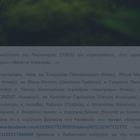
ή συζήτηση της Παρασκευής 27/8/21 για κτηνοτρόφους, που οργ
ίμενο «Μετά τις πυρκαγιές …».
τηνοτρόφος, host), κα Σταυρούλα Παπαγεωργίου (Κιλκίς), Αθηνά Μι
Αττικής), κα Έλενα Μπότση (Οικολόγοι Πράσινοι), κ. Γρηγόρης Πα
άνθη), κ. Γιάννης Κοντογιάννης (πρόεδρος κτηνοτρόφων Αττικής), 
ΙΝΣΕΠ «Κυκεών»), κα Χριστιάννα Γαρδικιώτη (Άστρος Κυνουρίας), 
Κουλούρη, κ. Λεωνίδας Ραβανός (Πρέβεζα), κ. Αποστόλης Νανούσης, 
άρισα), κ. Θεοφάνης Λέκκας, κ. Δημήτρης Δάλκας (Βοιωτία) με συντον
ανε ότι η συζήτηση βρίσκεται στο Facebook, στο προφίλ «Κτηνοτ
/www.facebook.com/618390278198909/videos/601132947712772
, εν
573166217046968
βρίσκεται η διαδικτυακή συζήτηση για την κτηνο