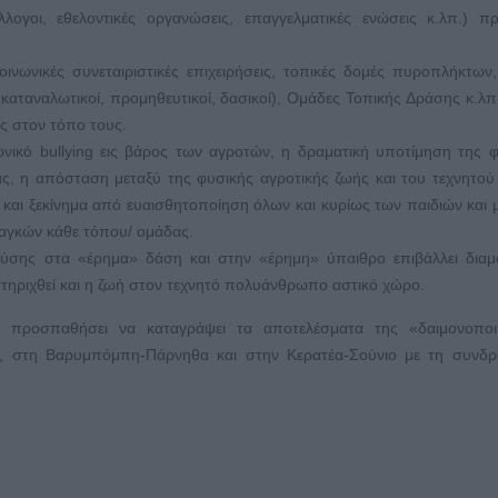
ογοι, εθελοντικές οργανώσεις, επαγγελματικές ενώσεις κ.λπ.) π
οινωνικές συνεταιριστικές επιχειρήσεις, τοπικές δομές πυροπλήκτων,
, καταναλωτικοί, προμηθευτικοί, δασικοί), Ομάδες Τοπικής Δράσης κ.λπ
ς στον τόπο τους.
νικό bullying εις βάρος των αγροτών, η δραματική υποτίμηση της 
ας, η απόσταση μεταξύ της φυσικής αγροτικής ζωής και του τεχνητού
 και ξεκίνημα από ευαισθητοποίηση όλων και κυρίως των παιδιών και
ναγκών κάθε τόπου/ ομάδας.
φύσης στα «έρημα» δάση και στην «έρημη» ύπαιθρο επιβάλλει δια
τηριχθεί και η ζωή στον τεχνητό πολυάνθρωπο αστικό χώρο.
α προσπαθήσει να καταγράψει τα αποτελέσματα της «δαιμονοποι
ρα, στη Βαρυμπόμπη-Πάρνηθα και στην Κερατέα-Σούνιο με τη συνδ