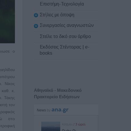
Επιστήμη-Τεχνολογία
Στήλες με άποψη
Συνεργασίες αναγνωστών
Στείλε το δικό σου άρθρο
Εκδόσεις Στέντορας | e-
άνωσε ο
books
χαηλίδου
παπέτρου
κ. Νίκος
Αθηναϊκό - Μακεδονικό
καθ. κ.
Πρακτορείο Ειδήσεων
κ. Τάκης
ιστή τον
ροφικός
ώ στο
τροφική