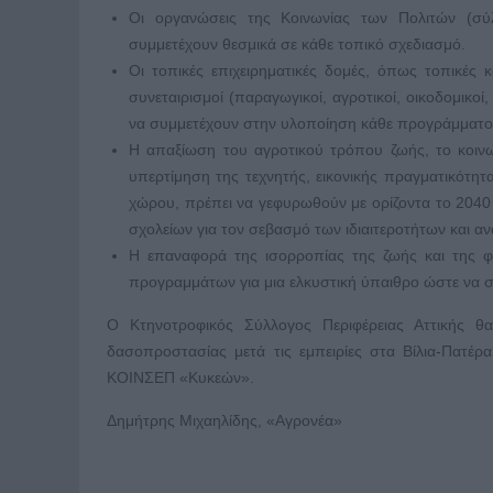
Οι οργανώσεις της Κοινωνίας των Πολιτών (σύλλ
συμμετέχουν θεσμικά σε κάθε τοπικό σχεδιασμό.
Οι τοπικές επιχειρηματικές δομές, όπως τοπικές κ
συνεταιρισμοί (παραγωγικοί, αγροτικοί, οικοδομικοί
να συμμετέχουν στην υλοποίηση κάθε προγράμματο
Η απαξίωση του αγροτικού τρόπου ζωής, το κοινω
υπερτίμηση της τεχνητής, εικονικής πραγματικότητ
χώρου, πρέπει να γεφυρωθούν με ορίζοντα το 2040
σχολείων για τον σεβασμό των ιδιαιτεροτήτων και α
Η επαναφορά της ισορροπίας της ζωής και της 
προγραμμάτων για μια ελκυστική ύπαιθρο ώστε να σ
Ο Κτηνοτροφικός Σύλλογος Περιφέρειας Αττικής θ
δασοπροστασίας μετά τις εμπειρίες στα Βίλια-Πατέ
ΚΟΙΝΣΕΠ «Κυκεών».
Δημήτρης Μιχαηλίδης, «Αγρονέα»