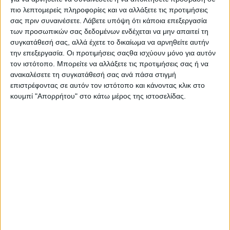
διαχείριση των κοπαδιών, η υγεία και η καλή διαβίωση των
πιο λεπτομερείς πληροφορίες και να αλλάξετε τις προτιμήσεις
ζώων και οι νέες τεχνολογίες σίτισης αποδίδουν ήδη υγιή
σας πριν συναινέσετε.
Λάβετε υπόψη ότι κάποια επεξεργασία
αποτελέσματα στη μείωση του μεθανίου» (υπ. ΑΑΤ, Σ. Λιβανός,
των προσωπικών σας δεδομένων ενδέχεται να μην απαιτεί τη
εκδήλωση Μ. Σπυράκη «Στρατηγική Ε.Ε. για μείωση ρύπων
συγκατάθεσή σας, αλλά έχετε το δικαίωμα να αρνηθείτε αυτήν
την επεξεργασία. Οι προτιμήσεις σαςθα ισχύουν μόνο για αυτόν
μεθανίου», 8/10/21, σ.σ. αφού κατασυκοφάντησαν την
τον ιστότοπο. Μπορείτε να αλλάξετε τις προτιμήσεις σας ή να
κτηνοτροφία, αφού κυνήγησαν τους κτηνοτρόφους, αφού
ανακαλέσετε τη συγκατάθεσή σας ανά πάσα στιγμή
εξύμνησαν τους ακραίους φυτοφάγους, τώρα αναγνωρίζουν
επιστρέφοντας σε αυτόν τον ιστότοπο και κάνοντας κλικ στο
σιγά σιγά την κτηνοτροφία ως απαραίτητο συστατικό της
κουμπί "Απορρήτου" στο κάτω μέρος της ιστοσελίδας.
ισορροπίας του πλανήτη μας).
Αμπελώνες… υπεύθυνα:
Στις ειδήσεις σε όλα τα κανάλια
είδαμε στις 10/4/21 καταπληκτικές φωτογραφίες από τους
αμπελώνες της Βουργουνδίας, όπου οι Γάλλοι αγρότες
τοποθέτησαν φωτιές σε δοχεία με παραφίνη σε τακτά
διαστήματα για να μην παγώσουν οι οφθαλμοί και τα
βλαστάρια των αμπελιών από τον ξαφνικό παγετό στις 9/4/21.
Για τον ίδιο παγετό ο Αγροτικός Σύλλογος Νέστου (25910
22199, 11/4/21) έστειλε επιστολή προς ΕΛΓΑ, βουλευτές,
δήμαρχο και περιφέρεια, ζητώντας αποζημίωση από ζημιές