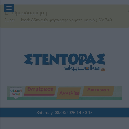
Προειδοποίηση
JUser: :_load: Αδυναμία φόρτωσης χρήστη με Α/Α (ID): 740
Saturday, 08/08/2026
14:50:15