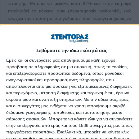
εκτροφής. Μπορεί να μειωθεί κατά 82% εάν στην εκτροφή
περιληφθεί το κόκκινο φύκι (Asparagopsis taxiformis), ενώ
ενισχύει την ποσότητα του γάλακτος που παράγεται χωρίς να
επηρεάζει τη γεύση του. Έως το τέλος του 2021 θα
λειτουργήσει μια φάρμα 200 στρεμμάτων όπου θα καλλιεργείται
το κόκκινο φύκι στη Νέα Ζηλανδία (E. Kebreab, Παγκόσμιο
Κέντρο Τροφίμων, Πανεπιστήμιο Καλιφόρνιας, World Economic
Σεβόμαστε την ιδιωτικότητά σας
Forum, ecozen.gr, 4/4/21, σ.σ. όλα ήταν ισόρροπα τοπικά, η
Εμείς και οι συνεργάτες μας αποθηκεύουμε και/ή έχουμε
ανισορροπία –θάνατος– προήλθε από την ισοπεδωτική
πρόσβαση σε πληροφορίες σε μια συσκευή, όπως τα cookies,
παγκοσμιοποιημένη ομοιομορφία και την ισοπεδωτική
και επεξεργαζόμαστε προσωπικά δεδομένα, όπως μοναδικοί
διατροφή με τη σόγια των πολυεθνικών παντού).
αναγνωριστικοί και προσαρμοσμένες πληροφορίες που
αποστέλλονται από μια συσκευή για εξατομικευμένες διαφημίσεις
Μεθάνιο με σωστό τρόπο μέτρησης:
Η κτηνοτροφία, εκτός
και περιεχόμενο, μέτρηση διαφήμισης και περιεχομένου, έρευνα
από πηγή εκπομπών, είναι και μέρος της λύσης, σύμφωνα με
ακροατηρίου και ανάπτυξη υπηρεσιών.
Με την άδειά σας, εμείς
τον υπ. ΑΑΤ, καθώς «οι χορτολιβαδικές εκτάσεις μπορούν να
και οι συνεργάτες μας ενδέχεται να χρησιμοποιήσουμε ακριβή
απορροφήσουν έως και 2 tn CO
/τόνο βιομάζας, ενώ
δεδομένα γεωγραφικής τοποθεσίας και ταυτοποίησης μέσω
2
σάρωσης συσκευών. Μπορείτε να κάνετε κλικ για να συναινέσετε
παράλληλα παράγουν 1,5 tn οξυγόνου. Επιπλέον, δεν πρέπει
στην επεξεργασία από εμάς και τους 1538 συνεργάτες μας όπως
να ξεχνάμε ότι το 35% της γεωργικής έκτασης εντός της Ε.Ε.
περιγράφεται παραπάνω. Εναλλακτικά, μπορείτε να κάνετε κλικ
μπορεί να αξιοποιηθεί μόνο από τα μηρυκαστικά. Η βελτιωμένη
για να αρνηθείτε να συναινέσετε ή να αποκτήσετε πρόσβαση σε