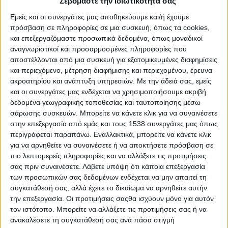
Σεβόμαστε την ιδιωτικότητά σας
των κτηνοτρόφων», σε συνεργασία με τον Σύνδεσμο Εταιριών
Εμείς και οι συνεργάτες μας αποθηκεύουμε και/ή έχουμε
Φωτοβολταϊκών.
πρόσβαση σε πληροφορίες σε μια συσκευή, όπως τα cookies,
Η κα Μάγδα Κοντογιάννη, κτηνοτρόφος στο Μενίδι,
και επεξεργαζόμαστε προσωπικά δεδομένα, όπως μοναδικοί
αναγνωριστικοί και προσαρμοσμένες πληροφορίες που
γραμματέας του Κτηνοτροφικού Συλλόγου Περιφέρειας Αττικής,
αποστέλλονται από μια συσκευή για εξατομικευμένες διαφημίσεις
καλωσόρισε τους συμμετέχοντες, ανάμεσα στους οποίους οι:
και περιεχόμενο, μέτρηση διαφήμισης και περιεχομένου, έρευνα
Αθηνά Μιχαηλίδου (Μέγαρα), Εύα Βρυώνη (Αχαρναί), Αργύρης
ακροατηρίου και ανάπτυξη υπηρεσιών.
Με την άδειά σας, εμείς
Μπαϊρακτάρης (Τύρναβος), Νικόλαος Κορδαλής (Μέγαρα),
και οι συνεργάτες μας ενδέχεται να χρησιμοποιήσουμε ακριβή
Γιάννης Κοντογιάννης (Μενίδι), Μαρία Τέλιου (Βερδικούσα),
δεδομένα γεωγραφικής τοποθεσίας και ταυτοποίησης μέσω
Στράτος Τσικουράκης (Χανιά), Ζαφείρης Ναστούλης (Μέγαρα),
σάρωσης συσκευών. Μπορείτε να κάνετε κλικ για να συναινέσετε
Θεοδώρα Τσιλιγιάννη (Θεσσαλονίκη), Νίκος Δημόπουλος
στην επεξεργασία από εμάς και τους 1538 συνεργάτες μας όπως
περιγράφεται παραπάνω. Εναλλακτικά, μπορείτε να κάνετε κλικ
(Καβάλα), Κώστας Ακριτίδης (Πρωσοτσάνη Δράμας), Δημήτρης
για να αρνηθείτε να συναινέσετε ή να αποκτήσετε πρόσβαση σε
Βαρβιτσιώτης (Αθήνα) και Αριστείδης Σπανός (Λάρισα), με
πιο λεπτομερείς πληροφορίες και να αλλάξετε τις προτιμήσεις
συντονιστή τον γράφοντα.
σας πριν συναινέσετε.
Λάβετε υπόψη ότι κάποια επεξεργασία
των προσωπικών σας δεδομένων ενδέχεται να μην απαιτεί τη
Η συζήτηση ήταν δημόσια και πολλοί την παρακολουθούσαν
συγκατάθεσή σας, αλλά έχετε το δικαίωμα να αρνηθείτε αυτήν
μέσω Facebook, ενώ για όσους θέλουν να τη δουν τώρα,
την επεξεργασία. Οι προτιμήσεις σαςθα ισχύουν μόνο για αυτόν
βρίσκεται αναρτημένη σε δημόσια χρήση στο
τον ιστότοπο. Μπορείτε να αλλάξετε τις προτιμήσεις σας ή να
https://www.facebook.com/618390278198909/videos/4826395698
ανακαλέσετε τη συγκατάθεσή σας ανά πάσα στιγμή