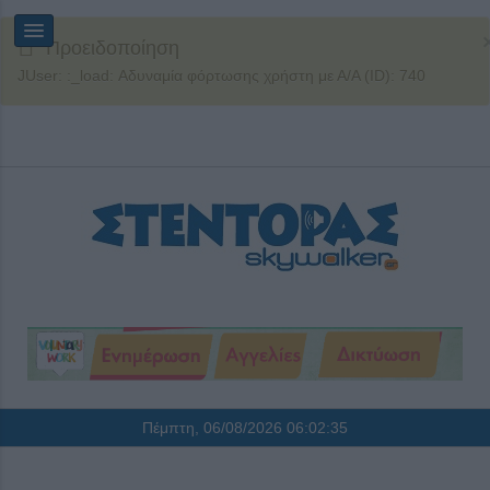
Προειδοποίηση
JUser: :_load: Αδυναμία φόρτωσης χρήστη με Α/Α (ID): 740
Πέμπτη, 06/08/2026
06:02:35