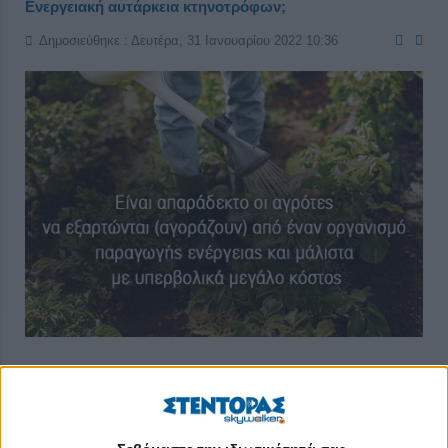
Ενεργειακή αυτάρκεια κτηνοτρόφων;
Δημοσιεύθηκε : Δευτέρα, 31 Ιανουαρίου 2022 10:36
Πραγματοποιήθηκε στις 26/1/22 η τακτική δημόσια διαδικτυακή
συζήτηση (μέσω Zoom) του Κτηνοτροφικού Συλλόγου
Περιφέρειας Αττικής με κύριο θέμα την «Ενεργειακή αυτάρκεια