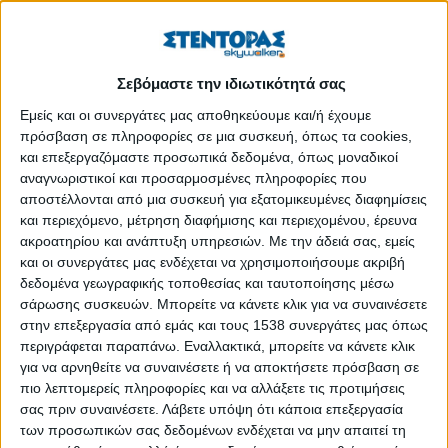
καταστάσεων.
Ο αγρότης είναι ο φροντιστής του περιβάλλοντος, όπου το
περιβάλλον δεν είναι κύρια και μόνο το φυσικό περιβάλλον
Σεβόμαστε την ιδιωτικότητά σας
αλλά και το πολιτιστικό (άυλο, γαστρονομία και υλικό), το
Εμείς και οι συνεργάτες μας αποθηκεύουμε και/ή έχουμε
κοινωνικό (ήθη και έθιμα), το τεχνολογικό, το οικονομικό κ.λπ.
πρόσβαση σε πληροφορίες σε μια συσκευή, όπως τα cookies,
και επεξεργαζόμαστε προσωπικά δεδομένα, όπως μοναδικοί
Η φροντίδα του περιβάλλοντος (φυσικού, πολιτιστικού κ.λπ.)
αναγνωριστικοί και προσαρμοσμένες πληροφορίες που
εστιάζεται κυρίως στο να διατηρεί την ισορροπία στο
αποστέλλονται από μια συσκευή για εξατομικευμένες διαφημίσεις
περιβάλλον (βιωσιμότητα, αειφορία) και να αξιοποιεί κάθε φορά
και περιεχόμενο, μέτρηση διαφήμισης και περιεχομένου, έρευνα
το πιθανό περίσσευμα για ικανοποίηση αναγκών άλλων.
ακροατηρίου και ανάπτυξη υπηρεσιών.
Με την άδειά σας, εμείς
και οι συνεργάτες μας ενδέχεται να χρησιμοποιήσουμε ακριβή
Ο αγρότης, αξιοποιώντας τους υφιστάμενους πόρους (όχι
δεδομένα γεωγραφικής τοποθεσίας και ταυτοποίησης μέσω
προσθέτοντας εισροές ή εκβιάζοντας), είναι εξ ορισμού
σάρωσης συσκευών. Μπορείτε να κάνετε κλικ για να συναινέσετε
αυτάρκης και επεκτείνεται μέχρι τους υφιστάμενους πόρους,
στην επεξεργασία από εμάς και τους 1538 συνεργάτες μας όπως
όπως π.χ. είναι οι βιώσιμες πρακτικές στην ορεινή ή στη
περιγράφεται παραπάνω. Εναλλακτικά, μπορείτε να κάνετε κλικ
για να αρνηθείτε να συναινέσετε ή να αποκτήσετε πρόσβαση σε
νησιώτικη οικονομία.
πιο λεπτομερείς πληροφορίες και να αλλάξετε τις προτιμήσεις
Οι αγρότες για την αντιμετώπιση υπέρτερων προβλημάτων
σας πριν συναινέσετε.
Λάβετε υπόψη ότι κάποια επεξεργασία
των προσωπικών σας δεδομένων ενδέχεται να μην απαιτεί τη
συνεργάζονται ελεύθερα και εθελοντικά σε συνεργατικά