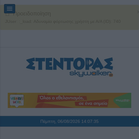
Προειδοποίηση
JUser: :_load: Αδυναμία φόρτωσης χρήστη με Α/Α (ID): 740
Πέμπτη, 06/08/2026
14:07:35