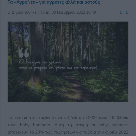
Τα «ΑγροΝέα» για αγρότες αλλά και αστούς
Δημοσιεύθηκε : Τρίτη, 08 Νοεμβρίου 2022 10:49
Το μέσο κόστος ταξιδιού ανά ταξιδιώτη το 2022 είναι 2.943$ για
τους baby boomers. Αυτή τη στιγμή οι baby boomers
αποτελούν το 28% των πωλήσεων για ταξίδια την άνοιξη 2022