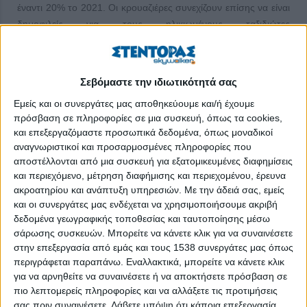
έναντι 20% το 2021. Οι κρουαζιέρες συνεχίζουν επίσης να είναι
δημοφιλείς για τους ηλικιωμένους ταξιδιώτες
(squaremouth.com, TornosNews.gr, 24/3/2022).
Ο πρωτογενής τομέας θα συνεχίσει να έχει την απόλυτη
Σεβόμαστε την ιδιωτικότητά σας
στήριξη της κυβέρνησης, καθώς επηρεάζεται άμεσα από την
ενεργειακή και γεωπολιτική κρίση και ο οποίος αποτελεί
Εμείς και οι συνεργάτες μας αποθηκεύουμε και/ή έχουμε
ευαίσθητο δομικό πυλώνα ανάπτυξης της ελληνικής οικονομίας
πρόσβαση σε πληροφορίες σε μια συσκευή, όπως τα cookies,
και επεξεργαζόμαστε προσωπικά δεδομένα, όπως μοναδικοί
(ΥπΑΑΤ, Μέγαρο Μαξίμου, 28/3/2022, σ.σ. !!!).
αναγνωριστικοί και προσαρμοσμένες πληροφορίες που
Οι μεγαλύτεροι παραγωγοί σιτηρών παγκοσμίως το 2020 ήταν
αποστέλλονται από μια συσκευή για εξατομικευμένες διαφημίσεις
και περιεχόμενο, μέτρηση διαφήμισης και περιεχομένου, έρευνα
η Ρωσία με 37,3tn-18,8%, οι ΗΠΑ με 26, 1tn-13,2%, ο Καναδάς
ακροατηρίου και ανάπτυξη υπηρεσιών.
Με την άδειά σας, εμείς
με 25,1tn-13,1%, η Γαλλία με 13,8tn-10,0%, η Ουκρανία με
και οι συνεργάτες μας ενδέχεται να χρησιμοποιήσουμε ακριβή
18,1tn-9,1%… η Γερμανία με 9,3tn-4,7%, (16/3/2022, σ.σ. η
δεδομένα γεωγραφικής τοποθεσίας και ταυτοποίησης μέσω
Ρωσία και η Ουκρανία επέβαλαν απαγόρευση εξαγωγών για να
σάρωσης συσκευών. Μπορείτε να κάνετε κλικ για να συναινέσετε
προστατέψουν τους κατοίκους τους. Κερδισμένοι οι ΗΠΑ,
στην επεξεργασία από εμάς και τους 1538 συνεργάτες μας όπως
Καναδάς, Γαλλία, Γερμανία…).
περιγράφεται παραπάνω. Εναλλακτικά, μπορείτε να κάνετε κλικ
για να αρνηθείτε να συναινέσετε ή να αποκτήσετε πρόσβαση σε
Το βενζόλιο, μια ιδιαίτερα επικίνδυνη καρκινογόνος χημική
πιο λεπτομερείς πληροφορίες και να αλλάξετε τις προτιμήσεις
ουσία, που απαγορεύτηκε πριν 45 χρόνια, βρέθηκε σε
σας πριν συναινέσετε.
Λάβετε υπόψη ότι κάποια επεξεργασία