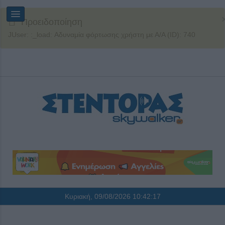
Προειδοποίηση
JUser: :_load: Αδυναμία φόρτωσης χρήστη με Α/Α (ID): 740
Κυριακή, 09/08/2026
10:42:18