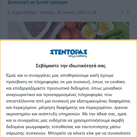
Διατροφή με ζωικά τρόφιμα
Δημοσιεύθηκε : Δευτέρα, 26 Ιουνίου 2023 11:34
Σεβόμαστε την ιδιωτικότητά σας
Εμείς και οι συνεργάτες μας αποθηκεύουμε και/ή έχουμε
πρόσβαση σε πληροφορίες σε μια συσκευή, όπως τα cookies,
και επεξεργαζόμαστε προσωπικά δεδομένα, όπως μοναδικοί
αναγνωριστικοί και προσαρμοσμένες πληροφορίες που
αποστέλλονται από μια συσκευή για εξατομικευμένες διαφημίσεις
και περιεχόμενο, μέτρηση διαφήμισης και περιεχομένου, έρευνα
ακροατηρίου και ανάπτυξη υπηρεσιών.
Με την άδειά σας, εμείς
Πραγματοποιήθηκε την Τετάρτη 21 Ιουνίου 2023 η τακτική
και οι συνεργάτες μας ενδέχεται να χρησιμοποιήσουμε ακριβή
διαδικτυακή συζήτηση του Κτηνοτροφικού Συλλόγου
δεδομένα γεωγραφικής τοποθεσίας και ταυτοποίησης μέσω
Περιφέρειας Αττικής με αντικείμενο τις εμπειρίες από τη
σάρωσης συσκευών. Μπορείτε να κάνετε κλικ για να συναινέσετε