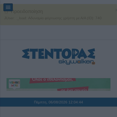
Προειδοποίηση
JUser: :_load: Αδυναμία φόρτωσης χρήστη με Α/Α (ID): 740
Πέμπτη, 06/08/2026
12:04:44