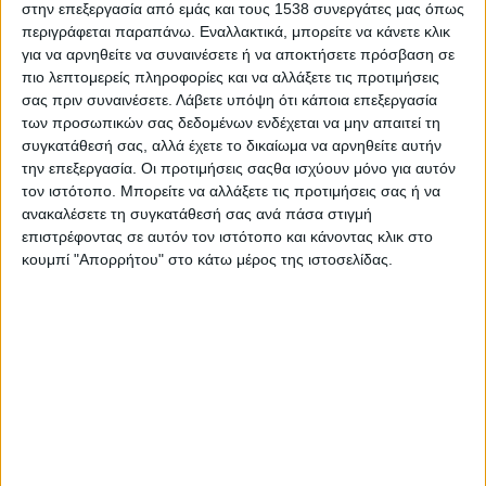
στην επεξεργασία από εμάς και τους 1538 συνεργάτες μας όπως
διατροφή με ζωικά προϊόντα όσο το δυνατόν μικρότερης
περιγράφεται παραπάνω. Εναλλακτικά, μπορείτε να κάνετε κλικ
επεξεργασίας.
για να αρνηθείτε να συναινέσετε ή να αποκτήσετε πρόσβαση σε
πιο λεπτομερείς πληροφορίες και να αλλάξετε τις προτιμήσεις
Με οικοδεσπότη τον κ. Γιάννη Κοντογιάννη, κτηνοτρόφο,
σας πριν συναινέσετε.
Λάβετε υπόψη ότι κάποια επεξεργασία
Μενίδι Αττικής, και υπεύθυνη την κα Μάγδα Κοντογιάννη,
των προσωπικών σας δεδομένων ενδέχεται να μην απαιτεί τη
κτηνοτρόφο (693 2094231), στη συζήτηση μετείχαν οι: κα
συγκατάθεσή σας, αλλά έχετε το δικαίωμα να αρνηθείτε αυτήν
Ευγενία Κουμάκη, κ. Θανάσης Ντόβας, κα Μίκα Χέρμπεκτ, κα
την επεξεργασία. Οι προτιμήσεις σαςθα ισχύουν μόνο για αυτόν
Αθηνά Μιχαηλίδου, κ. Ζαφείρης Ναστούλης, κ. Νίκος
τον ιστότοπο. Μπορείτε να αλλάξετε τις προτιμήσεις σας ή να
Δημόπουλος, κα Αργυρώ Λαγγουράνη, Δρ. Αικατερίνη
ανακαλέσετε τη συγκατάθεσή σας ανά πάσα στιγμή
Πολυμέρου-Καμηλάκη, κ. Hλίας Ευαγγελόπουλος. Συντονιστής
επιστρέφοντας σε αυτόν τον ιστότοπο και κάνοντας κλικ στο
κουμπί "Απορρήτου" στο κάτω μέρος της ιστοσελίδας.
ο γράφων (Δημήτρης Μιχαηλίδης, «ΑγροΝέα», «AgroBus»),
ενώ άλλοι 100 ήταν παρακολουθούσαν στο
https://www.facebook.com/100063644853541/videos/1197177077
όπου όλοι οι ενδιαφερόμενοι μπορούν να δουν τη συζήτηση.
Η κετογονική δίαιτα δεν θεωρείται πια αμφιλεγόμενη, αφού τα
οφέλη της στο σωματικό βάρος και στην υγεία μας φαίνεται
πως είναι πολλά, σύμφωνα με τους ειδικούς που την
προασπίζονται. Πρόκειται για μια πολύ
χαμηλή σε