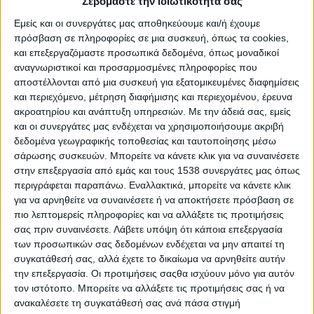
Σεβόμαστε την ιδιωτικότητά σας
5.906, 5.156 και 4.783 εκμεταλλεύσεις (μ.ό.: 155,1 χοίροι). Τα
Εμείς και οι συνεργάτες μας αποθηκεύουμε και/ή έχουμε
πρόβατα: 7.721.800, 7.690.930 και 7.378.357 σε 56.761,
πρόσβαση σε πληροφορίες σε μια συσκευή, όπως τα cookies,
52.353 και 51.014 εκμεταλλεύσεις (μ.ό.: 144,6 πρόβατα). Οι
και επεξεργαζόμαστε προσωπικά δεδομένα, όπως μοναδικοί
αίγες: 3.149.008, 3.135.087 και 2.960.884 σε 36.978, 33.346
αναγνωριστικοί και προσαρμοσμένες πληροφορίες που
και 32.037 εκμεταλλεύσεις (μ.ό.: 92,4 αίγες).
αποστέλλονται από μια συσκευή για εξατομικευμένες διαφημίσεις
και περιεχόμενο, μέτρηση διαφήμισης και περιεχομένου, έρευνα
Το σύνολο του ζωικού κεφαλαίου (βοοειδή, χοίροι, πρόβατα,
ακροατηρίου και ανάπτυξη υπηρεσιών.
Με την άδειά σας, εμείς
αίγες), εκφρασμένο σε ζωικές μονάδες (ΖΜ), παρουσίασε
και οι συνεργάτες μας ενδέχεται να χρησιμοποιήσουμε ακριβή
μείωση. Συγκεκριμένα για το έτος 2022 το σύνολο των ΖΜ
δεδομένα γεωγραφικής τοποθεσίας και ταυτοποίησης μέσω
ήταν 1.637.970, οι οποίες κατανέμονται ως εξής: 412.099 ΖΜ
σάρωσης συσκευών. Μπορείτε να κάνετε κλικ για να συναινέσετε
αντιστοιχούν στα βοοειδή, 191.947 ΖΜ σε χοίρους, 737.836
στην επεξεργασία από εμάς και τους 1538 συνεργάτες μας όπως
περιγράφεται παραπάνω. Εναλλακτικά, μπορείτε να κάνετε κλικ
ΖΜ σε πρόβατα και 296.088 ΖΜ σε αίγες.
για να αρνηθείτε να συναινέσετε ή να αποκτήσετε πρόσβαση σε
Οι ΖΜ υπολογίζονται ως εξής: βοοειδή άνω 2 των ετών
πιο λεπτομερείς πληροφορίες και να αλλάξετε τις προτιμήσεις
σας πριν συναινέσετε.
Λάβετε υπόψη ότι κάποια επεξεργασία
αρσενικά 1, βοοειδή άνω των 2 ετών γαλακτοπαραγωγής 1,
των προσωπικών σας δεδομένων ενδέχεται να μην απαιτεί τη
βοοειδή άνω των 2 ετών 0,8, βοοειδή άνω των 2 ετών,
συγκατάθεσή σας, αλλά έχετε το δικαίωμα να αρνηθείτε αυτήν
δαμάλια, 0,8, βοοειδή 1-2 ετών 0,7, χοίροι αναπαραγωγής 50
την επεξεργασία. Οι προτιμήσεις σαςθα ισχύουν μόνο για αυτόν
kg και άνω 0,5, βοοειδή κάτω του 1 έτους 0,4, λοιπά χοιρινά
τον ιστότοπο. Μπορείτε να αλλάξετε τις προτιμήσεις σας ή να
0,3, πρόβατα 0,1, αίγες 0,1 και χοίροι με βάρος κάτω των 20 kg
ανακαλέσετε τη συγκατάθεσή σας ανά πάσα στιγμή