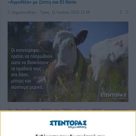
«ΑγροΝέα» με ζέστη και El Ninio
Δημοσιεύθηκε : Τρίτη, 11 Ιουλίου 2023 12:00
Τα βοοειδή το 2020, το 2021 και το 2022 αντιστοίχως:
631.521, 614.066 και 581.598 σε 10.865, 10.180 και 9.533
εκμεταλλεύσεις (μέσος όρος το 2022: 61 βοοειδή/
εκμετάλλευση). Οι χοίροι: 742.963, 758.942 και 741.639 σε