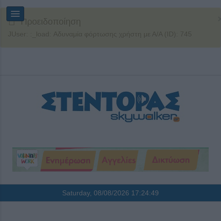
Προειδοποίηση
JUser: :_load: Αδυναμία φόρτωσης χρήστη με Α/Α (ID): 745
Saturday, 08/08/2026
17:24:49