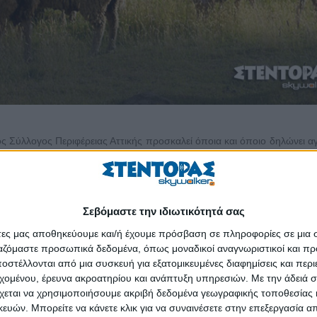
ς Σύλλογος Περιφέρειας Αττικής προσκαλεί όποια και όποιο δηλώνει α
ος) ως κυρίαρχη επαγγελματική ιδιότητα κατά την υποψηφιότητά 
 Γεώργιος» τα τελευταία τριάμισι χρόνια έχει πραγματοποιήσει πάνω
Σεβόμαστε την ιδιωτικότητά σας
κητικού Συμβουλίου του – κάθε Τετάρτη στις 21:30 μέσω της πλατφόρμα
άτες μας αποθηκεύουμε και/ή έχουμε πρόσβαση σε πληροφορίες σε μια
 μπορεί κάποιος/α να συμμετάσχει την Τετάρτη 29/5/2024 στις 21:30 μ
ργαζόμαστε προσωπικά δεδομένα, όπως μοναδικοί αναγνωριστικοί και 
στέλλονται από μια συσκευή για εξατομικευμένες διαφημίσεις και περ
κολουθήσει τη συνεδρίαση και να θέσει ερωτήματα μέσω της σελί
εχομένου, έρευνα ακροατηρίου και ανάπτυξη υπηρεσιών.
Με την άδειά σα
εώργιος» στο Facebook.
χεται να χρησιμοποιήσουμε ακριβή δεδομένα γεωγραφικής τοποθεσίας 
ών. Μπορείτε να κάνετε κλικ για να συναινέσετε στην επεξεργασία απ
βιογραφικό τους ότι κατάγονται από αγροτική περιοχή ή από αγρότες 