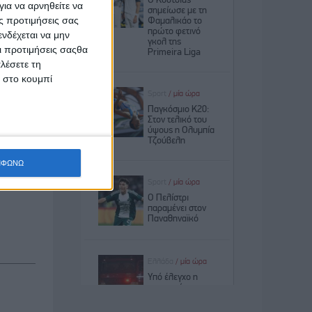
ια να αρνηθείτε να
ς προτιμήσεις σας
νδέχεται να μην
γματικού
Οι προτιμήσεις σαςθα
γγελμα ή
λέσετε τη
κ στο κουμπί
ένει από
στοιχεία
ΜΦΩΝΩ