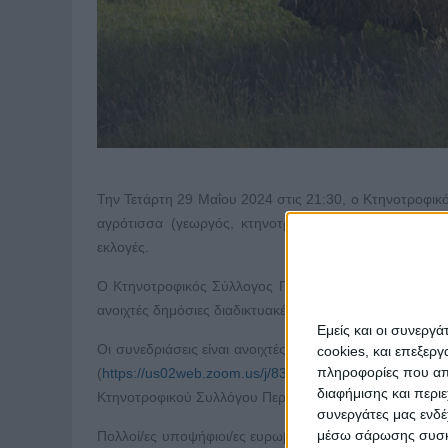
Την Τετάρτη 29 Μαΐου 2024 στις 21:30, ο Κτηνοτροφικό
αγρότισσα (γεωργός, κτηνοτρόφος, ψαράς ή δασοκόμ
εκλογές.
Ο Κτηνοτροφικός Σύλλογος Περιφέρειας Αττικής «Άγιος
ανοιχτές δημόσιες διαδικτυακές συνεδριάσεις του Διοι
Εμείς και οι συνεργ
Οι συνεδριάσεις είναι ανοιχτές και δημόσιες, δηλαδή,
cookies, και επεξε
πληροφορίες που απο
(
https://us02web.zoom.us/j/83264845313
) ή να παρα
διαφήμισης και περι
Κτηνοτροφικού Συλλόγου Περιφέρειας Αττικής «Άγιος Γ
συνεργάτες μας ενδέ
μέσω σάρωσης συσκευ
Πολλοί/ες υποψήφιοι/ες ευρωβουλευτές αναφέρουν στο 