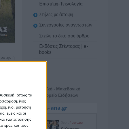
Επιστήμη-Τεχνολογία
Στήλες με άποψη
Συνεργασίες αναγνωστών
Στείλε το δικό σου άρθρο
Εκδόσεις Στέντορας | e-
books
γρότης ή
του στις
 από 400
Αθηναϊκό - Μακεδονικό
ς Zoom.
Πρακτορείο Ειδήσεων
 συσκευή, όπως τα
έσω Zoom
προσαρμοσμένες
ιεχόμενο, μέτρηση
δας του
ς, εμείς και οι
και ταυτοποίησης
ό εμάς και τους
γονείς ή