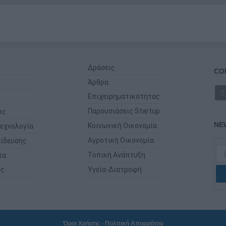
Δράσεις
CO
Άρθρα
Επιχειρηματικότητας
Παρουσιάσεις Startup
ις
NE
Κοινωνική Οικονομία
εχνολογία
Αγροτική Οικονομία
ίδευσης
Τοπική Ανάπτυξη
τα
ης
Υγεία-Διατροφή
Όροι Χρήσης
-
Πολιτική Απορρήτου