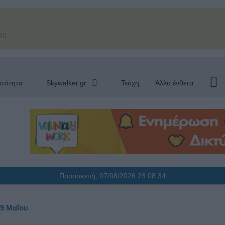
40
υτότητα
Skywalker.gr
Τεύχη
Άλλα ένθετα
Παρασκευή, 07/08/2026
23:08:35
29 Μαΐου