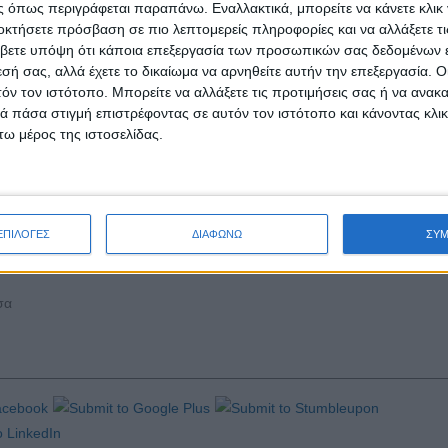
 όπως περιγράφεται παραπάνω. Εναλλακτικά, μπορείτε να κάνετε κλικ γ
 σήμερα αγροτικές δραστηριότητες.
οκτήσετε πρόσβαση σε πιο λεπτομερείς πληροφορίες και να αλλάξετε τι
βετε υπόψη ότι κάποια επεξεργασία των προσωπικών σας δεδομένων ε
ος Γεώργιος» επιθυμεί να γνωρίσει όσους/ες είναι παραγωγοί πρα
εσή σας, αλλά έχετε το δικαίωμα να αρνηθείτε αυτήν την επεξεργασία. 
ήφανα αγρότες (γεωργοί, κτηνοτρόφοι, ψαράδες ή δασοκόμοι) στο επά
τόν τον ιστότοπο. Μπορείτε να αλλάξετε τις προτιμήσεις σας ή να ανακα
 πάσα στιγμή επιστρέφοντας σε αυτόν τον ιστότοπο και κάνοντας κλι
ω μέρος της ιστοσελίδας.
 όλη η Ελλάδα είναι μια ενιαία εκλογική περιφέρεια.
ραμματέας του Κτηνοτροφικού Συλλόγου Περιφέρειας Αττικής) περιμ
 (5) λεπτά να στείλει ηλεκτρονικά στο
ktinotrofoiattikis@gmail.com
τα 
υποψήφιος/α ευρωβουλευτής ως αγρότης/αγρότισσα.
ΕΠΙΛΟΓΕΣ
ΔΙΑΦΩΝΩ
ΣΥ
ΑγροΝέα, AgroBus
σα