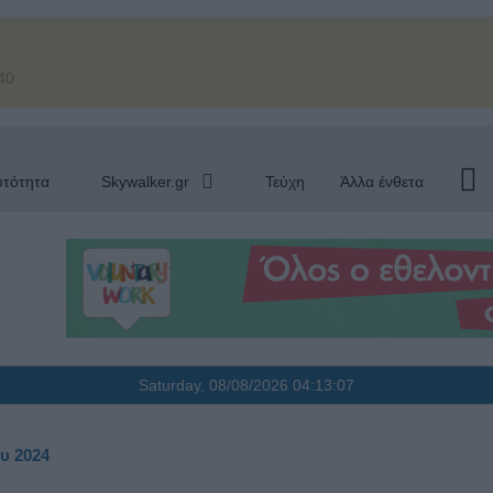
40
υτότητα
Skywalker.gr
Τεύχη
Άλλα ένθετα
Saturday, 08/08/2026
04:13:08
υ 2024