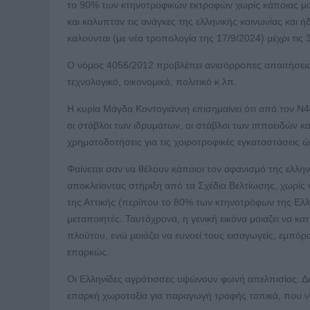
το 90% των κτηνοτροφικών εκτροφών χωρίς κάποιας μορ
και κάλυπταν τις ανάγκες της ελληνικής κοινωνίας και 
καλούνται (με νέα τροπολογία της 17/9/2024) μέχρι τ
Ο νόμος 4056/2012 προβλέπει ανισόρροπες απαιτήσεις σ
τεχνολογικό, οικονομικό, πολιτικό κ.λπ.
Η κυρία Μάγδα Κοντογιάννη επισημαίνει ότι από τον Ν40
οι στάβλοι των ιδρυμάτων, οι στάβλοι των ιπποειδών κα
χρηματοδοτήσεις για τις χοιροτροφικές εγκαταστάσεις
Φαίνεται σαν να θέλουν κάποιοι τον αφανισμό της ελλ
αποκλείοντας στήριξη από τα Σχέδια Βελτίωσης, χωρίς 
της Αττικής (περίπου το 80% των κτηνοτρόφων της Ελλ
μεταποιητές. Ταυτόχρονα, η γενική εικόνα μοιάζει να
πλούτου, ενώ μοιάζει να ευνοεί τους εισαγωγείς, εμπόρο
επαρκώς.
Οι Ελληνίδες αγρότισσες υψώνουν φωνή απελπισίας: Δεν
επαρκή χωροταξία για παραγωγή τροφής τοπικά, που να 