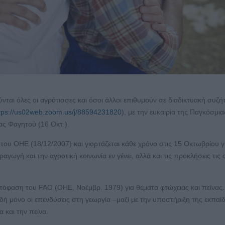
ται όλες οι αγρότισσες και όσοι άλλοι επιθυμούν σε διαδικτυακή συζ
tps://us02web.zoom.us/j/88594231820
), με την ευκαιρία της Παγκόσμια
ας Φαγητού (16 Οκτ.).
ου ΟΗΕ (18/12/2007) και γιορτάζεται κάθε χρόνο στις 15 Οκτωβρίου γ
γωγή και την αγροτική κοινωνία εν γένει, αλλά και τις προκλήσεις τις 
φαση του FAO (ΟΗΕ, Νοέμβρ. 1979) για θέματα φτώχειας και πείνας.
δή μόνο οι επενδύσεις στη γεωργία –μαζί με την υποστήριξη της εκπαί
 και την πείνα.