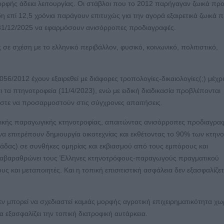
φής άδεια λειτουργίας. Οι στάβλοι που το 2012 παρήγαγαν ζωικά προ
ήδη επί 12,5 χρόνια παράγουν επιτυχώς για την αγορά εξαιρετικά ζωικά 
ις 31/12/2025 να εφαρμόσουν ανισόρροπες προδιαγραφές.
ε σχέση με το ελληνικό περιβάλλον, φυσικό, κοινωνικό, πολιτιστικό,
56/2012 έχουν εξαιρεθεί με διάφορες τροπολογίες-δικαιολογίες(;) μέχρ
ι τα πτηνοτροφεία (11/4/2023), ενώ με ειδική διαδικασία προβλέπονται
 ώστε να προσαρμοστούν στις σύγχρονες απαιτήσεις.
ηνικής παραγωγικής κτηνοτροφίας, απαιτώντας ανισόρροπες προδιαγραφ
να επιτρέπουν δημιουργία οικοτεχνίας και εκθέτοντας το 90% των κτη
άδας) σε συνθήκες ομηρίας και εκβιασμού από τους εμπόρους και
 καταβαραθρώνει τους Έλληνες κτηνοτρόφους-παραγωγούς πραγματικού
υς και μεταποιητές. Και η τοπική επισιτιστική ασφάλεια δεν εξασφαλίζετ
 μπορεί να σχεδιαστεί καμιάς μορφής αγροτική επιχειρηματικότητα χω
εξασφαλίζει την τοπική διατροφική αυτάρκεια.