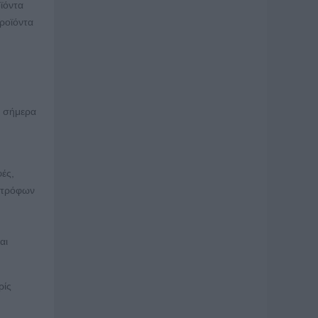
ϊόντα
προϊόντα
ι σήμερα
ές,
νοτρόφων
αι
ρίς