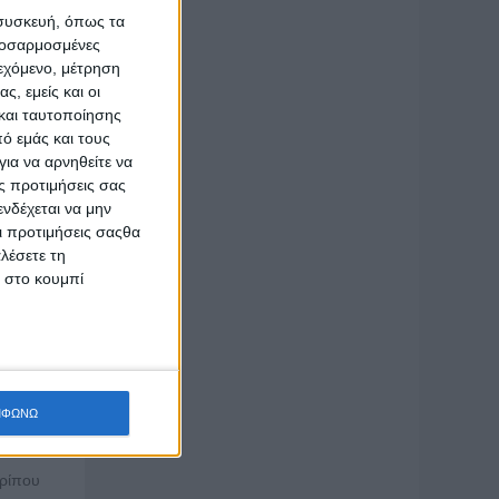
οδοχείο
 συσκευή, όπως τα
προσαρμοσμένες
ιεχόμενο, μέτρηση
ξικά
ς, εμείς και οι
και ταυτοποίησης
ό εμάς και τους
γου
ια να αρνηθείτε να
ς προτιμήσεις σας
νδέχεται να μην
Οι προτιμήσεις σαςθα
λέσετε τη
κ στο κουμπί
σης
τάρκεια
 ότι ο
ΜΦΩΝΩ
ερίπου