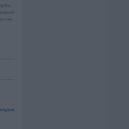
ήριξης
παραγωγή
γροτικά
πόμενο