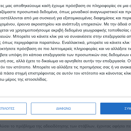
τυξη στον πρωτογενή τομέα», στις 11 Οκτ. 2024 στις 17:30, στο ξεν
άτες μας αποθηκεύουμε και/ή έχουμε πρόσβαση σε πληροφορίες σε μια
ργαζόμαστε προσωπικά δεδομένα, όπως μοναδικοί αναγνωριστικοί και 
griculture Cluster
στέλλονται από μια συσκευή για εξατομικευμένες διαφημίσεις και περ
 αγρότισσας στην τοπική ανάπτυξη και την ανάγκη εξασφάλισης χωροτα
εχομένου, έρευνα ακροατηρίου και ανάπτυξη υπηρεσιών.
Με την άδειά σα
ροφής που μπορεί να συμβάλλει στην τοπική διατροφική αυτάρκεια, την
χεται να χρησιμοποιήσουμε ακριβή δεδομένα γεωγραφικής τοποθεσίας 
ών. Μπορείτε να κάνετε κλικ για να συναινέσετε στην επεξεργασία απ
19 Οκτ. 2024 στις 19:00, στο Πνευματικό Κέντρο του Δήμου Ασπροπύρ
 όπως περιγράφεται παραπάνω. Εναλλακτικά, μπορείτε να κάνετε κλικ γ
οκτήσετε πρόσβαση σε πιο λεπτομερείς πληροφορίες και να αλλάξετε τι
ικής, την Τετάρτη 23 Οκτ. 2024 στις 20:30
βετε υπόψη ότι κάποια επεξεργασία των προσωπικών σας δεδομένων ε
εσή σας, αλλά έχετε το δικαίωμα να αρνηθείτε αυτήν την επεξεργασία. 
τόν τον ιστότοπο. Μπορείτε να αλλάξετε τις προτιμήσεις σας ή να ανακα
κής, την Τετάρτη 15 Ιαν. 2025 στις 20:30
 πάσα στιγμή επιστρέφοντας σε αυτόν τον ιστότοπο και κάνοντας κλι
αλλαγή ευχών και αξιολόγηση της προσπάθειας για την ανάγκη εξασφάλι
ω μέρος της ιστοσελίδας.
 παραγωγή τροφής που μπορεί να συμβάλλει στην τοπική διατροφική αυ
 γραμματέας του Κτηνοτροφικού Συλλόγου Περιφέρειας Αττικής) τόνισε
13 ως στοιχειώδης αντίδραση στην «επίθεση» των καρεκλοκένταυρων
εφάρμοστο (όπως αποδείχτηκε) Ν4056/2012 για τις κτηνοτροφικές
ΕΠΙΛΟΓΕΣ
ΔΙΑΦΩΝΩ
ΣΥ
 λύσει το πρόβλημα της αδειοδότησης των στάβλων, έχοντας αφήσει π