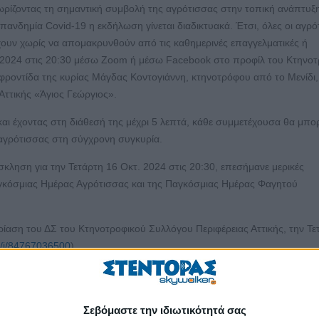
ωρίζοντας τη σημαντική συμβολή της αγρότισσας στην τοπική ανάπτυξ
πανδημία Covid-19 η εκδήλωση γίνεται διαδικτυακά. Έτσι, όλες οι αγρό
υν χωρίς να απομακρυνθούν από τις καθημερινές επαγγελματικές ή
υ 2024 στις 20:30 μέσω Zoom ή μέσω Facebook στο προφίλ του Κτηνο
 φροντίδα της κυρίας Μάγδας Κοντογιάννη, κτηνοτρόφου από το Μενίδι,
ττικής «Άγιος Γεώργιος».
και έχοντας στη διάθεσή της μέχρι 5 λεπτά, κάθε συμμετέχουσα θα μπορ
 αγρότισσας στη σύγχρονη συγκυρία.
κληση για την Τετάρτη 16 Οκτ. 2024 στις 20:30, επεσήμανε μερικές
Παγκόσμιας Ημέρας Αγρότισσας και της Παγκόσμιας Ημέρας Φαγητού
ρίαση του ΔΣ του Κτηνοτροφικού Συλλόγου Περιφέρειας Αττικής, την Τε
s/j/84767036500
)
 Οκτ. 2024 στις 21:30 (
https://us02web.zoom.us/j/81672912581
)
 Οκτ. 2024 στις 21:30 (
https://us02web.zoom.us/j/88367372398
)
 στις 17:30, στο ξενοδοχείο Coralli, Αγρίνιο, με θέμα «Νέο Σύμφωνο 
Σεβόμαστε την ιδιωτικότητά σας