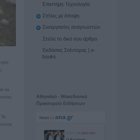
Επιστήμη-Τεχνολογία
Στήλες με άποψη
Συνεργασίες αναγνωστών
Στείλε το δικό σου άρθρο
Εκδόσεις Στέντορας | e-
books
ήτηση
ς
ια να
Αθηναϊκό - Μακεδονικό
οποίες
Πρακτορείο Ειδήσεων
 Τα
δευσης