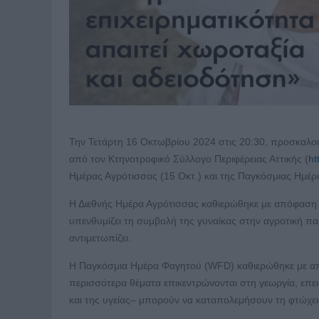
Την Τετάρτη 16 Οκτωβρίου 2024 στις 20:30, προσκαλούν
από τον Κτηνοτροφικό Σύλλογο Περιφέρειας Αττικής (
ht
Ημέρας Αγρότισσας (15 Οκτ.) και της Παγκόσμιας Ημέρ
Η Διεθνής Ημέρα Αγρότισσας καθιερώθηκε με απόφαση τ
υπενθυμίζει τη συμβολή της γυναίκας στην αγροτική παρα
αντιμετωπίζει.
Η Παγκόσμια Ημέρα Φαγητού (WFD) καθιερώθηκε με από
περισσότερα θέματα επικεντρώνονται στη γεωργία, επει
και της υγείας– μπορούν να καταπολεμήσουν τη φτώχεια