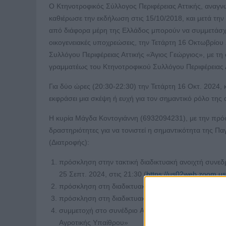
Ο Κτηνοτροφικός Σύλλογος Περιφέρειας Αττικής, αναγν
καθιέρωσε την εκδήλωση στις 15/10/2018, και μετά την 
από διάφορα μέρη της Ελλάδος μπορούν να συμμετάσχο
οικογενειακές υποχρεώσεις, την Τετάρτη 16 Οκτωβρίο
Συλλόγου Περιφέρειας Αττικής «Άγιος Γεώργιος», με τη
γραμματέως του Κτηνοτροφικού Συλλόγου Περιφέρειας Α
Για δύο ώρες (20:30-22:30) την Τετάρτη 16 Οκτ. 2024, 
εκφράσει μια σκέψη ή ευχή για τον σημαντικό ρόλο της
Η κυρία Μάγδα Κοντογιάννη (6932094231), με την πρόσ
δραστηριότητες για να τονιστεί η σημαντικότητα της 
(Διατροφής):
πρόσκληση στην τακτική διαδικτυακή ανοιχτή συνεδ
25 Σεπτ. 2024, στις 21:30 (
https://us02web.zoom.u
πρόσκληση στη διαδικτυακή συζήτηση την Τετάρτη 2
πρόσκληση στη διαδικτυακή συζήτηση την Τετάρτη 9
συμμετοχή στο συνέδριο AGROWN, στις 10 Οκτ. 2024
Αγροτικής Υπαίθρου»