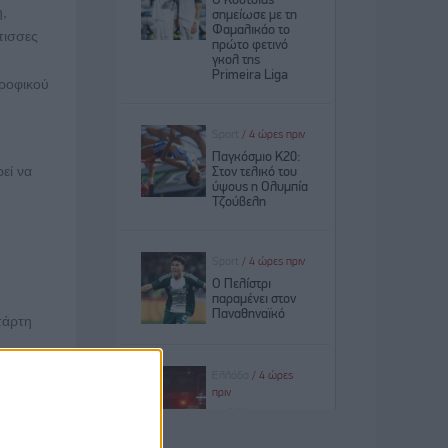
η,
τισσες
τροφικού
εί να
τάρτη
2040