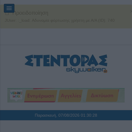
Προειδοποίηση
JUser: :_load: Αδυναμία φόρτωσης χρήστη με Α/Α (ID): 740
Παρασκευή, 07/08/2026
01:30:28