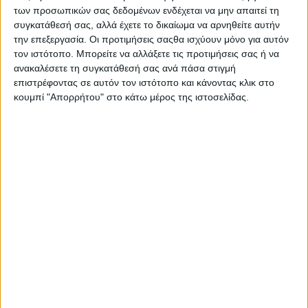
των προσωπικών σας δεδομένων ενδέχεται να μην απαιτεί τη
Μεταξύ των πολλών που ακούστηκαν επισημάνθηκαν τα
συγκατάθεσή σας, αλλά έχετε το δικαίωμα να αρνηθείτε αυτήν
παρακάτω:
την επεξεργασία. Οι προτιμήσεις σαςθα ισχύουν μόνο για αυτόν
τον ιστότοπο. Μπορείτε να αλλάξετε τις προτιμήσεις σας ή να
ΔΕΝ είναι επαρκής η πληροφόρηση για συμπεριφορές και
ανακαλέσετε τη συγκατάθεσή σας ανά πάσα στιγμή
αιτίες, μετά την πανώλη, για τη νέα καταστροφική ασθένεια,
επιστρέφοντας σε αυτόν τον ιστότοπο και κάνοντας κλικ στο
την ευλογιά, σχεδόν σε συνέχεια της πανώλης.
κουμπί "Απορρήτου" στο κάτω μέρος της ιστοσελίδας.
ΔΕΝ υπάρχει γνώση ούτε κτηνοτροφική εκπαίδευση.
Η κατάσταση είναι καταστροφική για το ελληνικό ζωικό
κεφάλαιο, χωρίς επαρκείς ζωοτροφές, καθόσον έχουν
φαγωθεί όλες οι χειμωνιάτικες προμήθειες λόγω συνεχών
εγκλεισμών και οι κτηνοτρόφοι βρίσκονται σε απελπισία.
Τα κατσίκια στην ευλογιά είναι μόνο φορείς, δεν ασθενούν.
Κακώς τα θανατώνουν. Το χειρότερο είναι ότι η αυθαίρετη
απόφαση επαφίεται στην εκτίμηση του τοπικού τεχνοκράτη.
Οι αυθαιρεσίες της συντεχνίας των δημοσίων υπαλλήλων-
κτηνιάτρων είναι πάρα πολλές και καταστροφικές μόνο για
τους Έλληνες κτηνοτρόφους.
Επισημάνθηκαν διαφορετικές συμπεριφορές σε