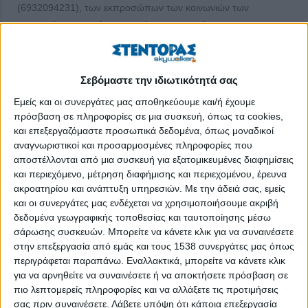
(6932094231), των εκπροσώπων των κοινωνιών των
κτηνοτρόφων, με κύριο αντικείμενο την κατάσταση της
κτηνοτροφίας στην Ελλάδα σήμερα και κύριο επείγον
πρόβλημα ότι η ελληνική κτηνοτροφία και οι Έλληνες
κτηνοτρόφοι «ΠΕΘΑΙΝΟΥΝ», και, όπως ειπώθηκε, «πάμε από
Σεβόμαστε την ιδιωτικότητά σας
το κακό στο χειρότερο».
Εμείς και οι συνεργάτες μας αποθηκεύουμε και/ή έχουμε
πρόσβαση σε πληροφορίες σε μια συσκευή, όπως τα cookies,
Η συζήτηση είναι αναρτημένη στο Facebook, την είδαν πάνω
και επεξεργαζόμαστε προσωπικά δεδομένα, όπως μοναδικοί
από 2.700 θεατές στο προφίλ «ΚΤΗΝΟΤΡΟΦΙΚΟΣ
αναγνωριστικοί και προσαρμοσμένες πληροφορίες που
ΣΥΛΛΟΓΟΣ ΠΕΡΙΦΕΡΕΙΑΣ ΑΤΤΙΚΗΣ-ΑΓΙΟΣ ΓΕΩΡΓΙΟΣ» στο
αποστέλλονται από μια συσκευή για εξατομικευμένες διαφημίσεις
https://www.facebook.com/100063644853541/videos/5700555687
και περιεχόμενο, μέτρηση διαφήμισης και περιεχομένου, έρευνα
ενώ μετείχαν στη συζήτηση σαράντα ένας (41) συνομιλητές και
ακροατηρίου και ανάπτυξη υπηρεσιών.
Με την άδειά σας, εμείς
ακούστηκαν, μεταξύ άλλων, οι: Αργύρης Μπαϊρακτάρης,
και οι συνεργάτες μας ενδέχεται να χρησιμοποιήσουμε ακριβή
Μάγδα Κοντογιάννη, Δημήτρης Μιχαηλίδης, Δημήτρης
δεδομένα γεωγραφικής τοποθεσίας και ταυτοποίησης μέσω
σάρωσης συσκευών. Μπορείτε να κάνετε κλικ για να συναινέσετε
Παπαζιάκας, Αθηνά Μιχαηλίδου, Νίκος Δημόπουλος, Στέλιος
στην επεξεργασία από εμάς και τους 1538 συνεργάτες μας όπως
Τσολακίδης, Κώστας Δουνάκης, Ζαφείρης Ναστούλης, Αντώνης
περιγράφεται παραπάνω. Εναλλακτικά, μπορείτε να κάνετε κλικ
Τσίτσιας, Ράνια Βουλάγγα, Φιλλιώ Κρασσά, Νίκος Κορδαλής,
για να αρνηθείτε να συναινέσετε ή να αποκτήσετε πρόσβαση σε
Θωμάς Μόσχος, Ιωάννης Κουτής και Δημήτρης Μόσχος, και
πιο λεπτομερείς πληροφορίες και να αλλάξετε τις προτιμήσεις
σχολίασαν εγγράφως πάνω από 62 συμπολίτες.
σας πριν συναινέσετε.
Λάβετε υπόψη ότι κάποια επεξεργασία