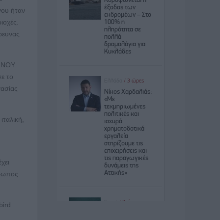
γου ήταν
ιοχές.
έρευνας
ΟΙΝΟΥ
ε το
γασίας
ιταλική,
χει
θρωπος
bird