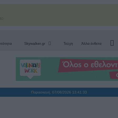
40
υτότητα
Skywalker.gr
Τεύχη
Άλλα ένθετα
Παρασκευή, 07/08/2026
13:41:34