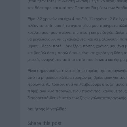
(που ήταν τότε μια κλειστή λεκάνη με γλυκό νερό) ανέ
τον Βόσπορο και από την Προποντίδα μέσω των Δαρδαν
Είμαι 82 χρονών και έχω 4 παιδιά, 11 εγγόνια, 2 δισέγγ
πλέον το σπίτι μου ή τα αγαπημένα μου πράγματα αλλά 
κρεβάτι μου, μου παίρνει την πίεση και με ζυγίζει. Δό
να μεγαλώνουν, να αγκαλιάζονται και να μαλώνουν. Κάποι
μήνες... Άλλοι ποτέ... Δεν ξέρω πόσος χρόνος μου έχει
και βοηθώ όσο μπορώ όσους είναι σε χειρότερη θέση απ
μερικές αναμνήσεις από το σπίτι που έσωσα και έφερα μ
Είναι σημαντικό να τονιστεί ότι ο τομέας της παραγωγ
από τα μηρυκαστικά ζώα τροφών μη βρώσιμων για τον 
προϊόντα. Αν λοιπόν, αντί να λαμβάνουμε υπόψη μόνο τ
πέψη) ανά κιλό παραγώμενου προϊόντος, κάνουμε τους
διαφορετικά-θετικά υπέρ των ζώων γαλακτοπαραγωγής κ
Δημήτρης Μιχαηλίδης
Share this post