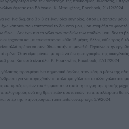
βηκε γρηγορότερα από την αντίστοιχη της παγκόσμιας θάλασσας, υπερχε
ελίων έφτασε στο ΒΑ Αιγαίο. Κ. Μπουχέλος, Facebook, 21/12/2024
ονα και ένα δωμάτιο 3 x 3 σε έναν οίκο ευγηρίας, όπου με άφησαν μόνο.
έχω κάποιον που τακτοποιεί το δωμάτιό μου, μου ετοιμάζει το φαγητό 
ξα τω Θεώ… Δεν έχω πια τα γέλια των παιδιών των παιδιών μου, δεν τα β
οι έρχονται και με επισκέπτονται κάθε 15 μέρες. Άλλοι, κάθε τρεις ή τ
 μείνει αλλά πρέπει να συνηθίσω αυτήν τη μοναξιά. Πηγαίνω στην εργοθ
ό εμένα. Όταν είμαι μόνος, μπορώ να δω φωτογραφίες της οικογένειάς
αζί μου. Και αυτό είναι όλο. K. Fourkiwths, Facebook, 27/12/2024
ής γάλακτος προσφέρει ένα σημαντικό όφελος στον κόσμο μέσω της αξι
άνθρωπο για να παραχθούν το πολύτιμο γάλα και τα άλλα γαλακτοκομι
ις εκπομπές αερίων του θερμοκηπίου (από τη στιγμή της τροφής μέχρι
 υπολογισμούς ανά mg θρεπτικών συστατικών, τα αποτελέσματα θα εί
αι υπέρ της κτηνοτροφίας. ruminants.ceva.pro/gr, 3/9/2024.