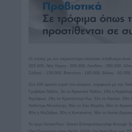
Οι πόλεις με τον περισσότερο ελληνικό πληθυσμό είναι
303.000, Νέα Υόρκη - 300.000, Λονδίνο - 280.000, Ιλλιν
Σύδνεϋ - 130.000, Βοστώνη - 100.000, Βόλος - 82.000, 
Στα 100 άριστα τυριά του κόσμου, σύμφωνα με την Tas
Γραβιέρα Νάξου, 3ο το Αρσενικό Νάξου, 19η η Κεφαλογ
Αγράφων, 29ο το Κρασσοτύρι Κω, 32ο το Κασέρι, 39ο τ
Λαδοτύρι Μυτιλήνης, 65ο το Σαν Μιχάλη, 66ο το Κρασ
80η η Μυζήθρα, 90η η Κοπανιστή, 96ο το Κατίκι Δομοκού
Το έργο GreenTour: Green Entrepreneurship through S
ΟικοΤουρισμού ήταν διετές (έληξε τον Δεκέμβριο του 2