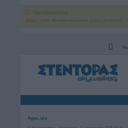
Προειδοποίηση
JUser: :_load: Αδυναμία φόρτωσης χρήστη με Α/Α (ID): 7
Τα
Αγρο..νέα
Δημοσιεύθηκε : Παρασκευή, 17 Ιανουαρίου 2025 10:24