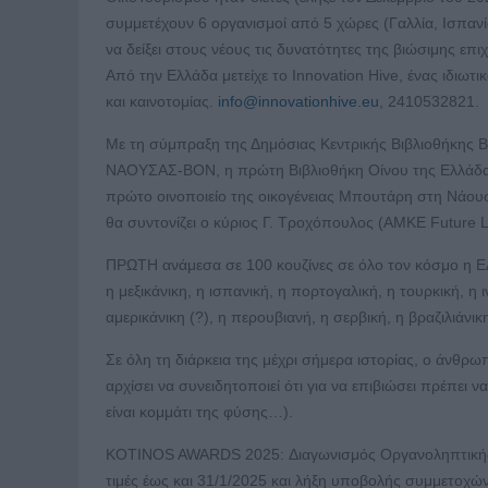
συμμετέχουν 6 οργανισμοί από 5 χώρες (Γαλλία, Ισπανί
να δείξει στους νέους τις δυνατότητες της βιώσιμης επ
Από την Ελλάδα μετείχε το Innovation Hive, ένας ιδιωτ
και καινοτομίας.
info@innovationhive.eu
, 2410532821.
Με τη σύμπραξη της Δημόσιας Κεντρικής Βιβλιοθήκης
ΝΑΟΥΣΑΣ-ΒΟΝ, η πρώτη Βιβλιοθήκη Οίνου της Ελλάδας.
πρώτο οινοποιείο της οικογένειας Μπουτάρη στη Νάου
θα συντονίζει ο κύριος Γ. Τροχόπουλος (ΑΜΚΕ Future Lib
ΠΡΩΤΗ ανάμεσα σε 100 κουζίνες σε όλο τον κόσμο η Ε
η μεξικάνικη, η ισπανική, η πορτογαλική, η τουρκική, η ι
αμερικάνικη (?), η περουβιανή, η σερβική, η βραζιλιάνικ
Σε όλη τη διάρκεια της μέχρι σήμερα ιστορίας, ο άνθρωπ
αρχίσει να συνειδητοποιεί ότι για να επιβιώσει πρέπε
είναι κομμάτι της φύσης…).
KOTINOS AWARDS 2025: Διαγωνισμός Οργανοληπτικής Αξ
τιμές έως και 31/1/2025 και λήξη υποβολής συμμετοχών