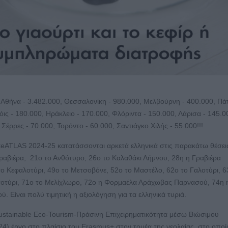
: Αθήνα - 3.482.000, Θεσσαλονίκη - 980.000, Μελβούρνη - 400.000, Πά
όις - 180.000, Ηράκλειο - 170.000, Φλόριντα - 150.000, Λάρισα - 145.0
Σέρρες - 70.000, Τορόντο - 60.000, Σαντιάγκο Χιλής - 55.000!!!
teATLAS 2024-25 κατατάσσονται αρκετά ελληνικά στις παρακάτω θέσεις
ραβιέρα, 21ο το Ανθότυρο, 26ο το Καλαθάκι Λήμνου, 28η η Γραβιέρα
ο Κεφαλοτύρι, 49ο το Μετσοβόνε, 52ο το Μαστέλο, 62ο το Γαλοτύρι, 6
σοτύρι, 71ο το Μελίχλωρο, 72ο η Φορμαέλα Αράχωβας Παρνασού, 74η 
. Είναι πολύ τιμητική η αξιολόγηση για τα ελληνικά τυριά.
ustainable Eco-Tourism-Πράσινη Επιχειρηματικότητα μέσω Βιώσιμου
024) έργο στο πλαίσιο του Erasmus+ στον τομέα της νεολαίας, στο οποί