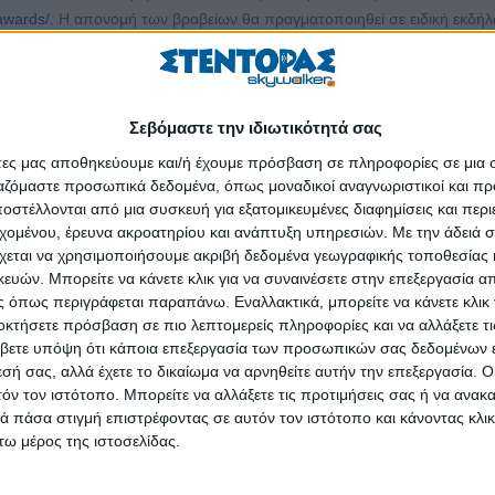
-awards/.
Η απονομή των βραβείων θα πραγματοποιηθεί σε ειδική εκδή
O 2025, στην Αθήνα.
οι των δασαρχείων έχουν χαρακτηρίσει πάνω από το 70% της επιφάνειας
ει τη δασοκάλυψη σε όλα τα κράτη της ΕΕ, καταμέτρησε τη δασοκάλυψ
Σεβόμαστε την ιδιωτικότητά σας
ικιστικής γης στην Ευρώπη καταλαμβάνει το 15% και η δασοκάλυψη το 3
άτες μας αποθηκεύουμε και/ή έχουμε πρόσβαση σε πληροφορίες σε μια
Αγροτικών Ακινήτων,
dimitrioskotsonis40@gmail.com
, 28/12/2024
ργαζόμαστε προσωπικά δεδομένα, όπως μοναδικοί αναγνωριστικοί και 
στέλλονται από μια συσκευή για εξατομικευμένες διαφημίσεις και περ
ι επειδή είναι περίκλειστη και είναι ένας μεγάλος βάλτος… Ιταλία, είνα
εχομένου, έρευνα ακροατηρίου και ανάπτυξη υπηρεσιών.
Με την άδειά σα
ητικά μέσα στη Μεσόγειο… Αιθιοπία: από το αρχαιοελληνικό «Αἰθίοψ», τ
χεται να χρησιμοποιήσουμε ακριβή δεδομένα γεωγραφικής τοποθεσίας 
ι πιθανότατα στην ηλιοκαμένη όψη των κατοίκων της. Ερυθραία: πήρε τ
ών. Μπορείτε να κάνετε κλικ για να συναινέσετε στην επεξεργασία απ
ς: είναι χαρακτηρισμένη έτσι επειδή βρίσκεται υπτίως του Αιγαίου. Ο
 όπως περιγράφεται παραπάνω. Εναλλακτικά, μπορείτε να κάνετε κλικ γ
Z διαβάζεται ως ΖΕΥΣ… Ιαπωνία: εύκολα διαβάζεται «η Άπω Ιωνία». Ο
οκτήσετε πρόσβαση σε πιο λεπτομερείς πληροφορίες και να αλλάξετε τι
ς Εκάβης Άσιο που σκότωσε στην Τροία ο Αίας ο Τελαμώνιος. Η Ευρώπ
βετε υπόψη ότι κάποια επεξεργασία των προσωπικών σας δεδομένων ε
νορα, βασιλιά της Φοινίκης και της Τηλεφάεσσας, εγγονής του Ποσειδ
εσή σας, αλλά έχετε το δικαίωμα να αρνηθείτε αυτήν την επεξεργασία. 
τόν τον ιστότοπο. Μπορείτε να αλλάξετε τις προτιμήσεις σας ή να ανακα
. Μπουχέλος, Facebook, 22/12/2024. (Σ.σ.: Όταν προέρχονται από αξι
 πάσα στιγμή επιστρέφοντας σε αυτόν τον ιστότοπο και κάνοντας κλι
ω μέρος της ιστοσελίδας.
ίες ηλικίας 30-59 ετών, με έμφαση στις γυναίκες, σε όλους τους κλάδους
.000 ευρώ κατά 100% για διάρκεια 12 μηνών. Αιτήσεις γίνονται από τ