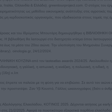
α, Ιταλία, Ολλανδία & Ελλάδα). greentourproject.com. Ο στόχος του έρ
ιχειρηματικότητας ως μεθόδου οικονομικής ανάπτυξης στις αγροτικές περ
ικός μη κερδοσκοπικός οργανισμός, που εξειδικεύεται στους τομείς της 
 Βέροιας και του Ιδρύματος Μπουτάρη δημιουργήθηκε η ΒΙΒΛΙΟΘΗΚΗ 
 Η βιβλιοθήκη θα λειτουργεί στο διατηρητέο κτίσμα όπου λειτουργούσ
σα έως τα μέσα του 20ου αιώνα. Την υλοποίηση του Μνημονίου Συνερ
rary). oinologia.gr, 24/12/2024.
ΛΛΗΝΙΚΗ ΚΟΥΖΙΝΑ από τον tasteatlas awards 2024/25. Ακολουθούν η 
νδονησιακή, η γαλλική, η ιαπωνική, η κινέζικη, η πολωνική, η ινδική, η
η (16η) κ.λπ.
ος έπρεπε να παλεύει με τη φύση για να επιβιώσει. Σε αυτό τον αιώνα έ
ι να την προστατέψει. Ζαν Υβ Κουστό, Γάλλος ωκεανογράφος (διότι ο άν
ιολόγησης Ελαιολάδου, ΚΟΤΙΝΟΣ 2025. Δέχονται αιτήσεις με early 
 στις 21/2/2025. Αφορά τα ποιοτικότερα εξαιρετικά παρθένα ελαιόλαδα.