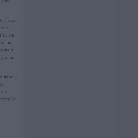
ίλισε
 Δεν έχω
και το
λέπω πια
έσσερις
εραπεία
 μου και
οποίησης
κά
 την
ναι πολύ