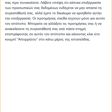
2η Συνεδρία
:
Υπεύθυνη & βιώσιμη επιχειρηματικότητα
, με
σας πριν συναινέσετε.
Λάβετε υπόψη ότι κάποια επεξεργασία
εστίαση στους ρόλους Συνδέσμων και Επιμελητηρίων, την
των προσωπικών σας δεδομένων ενδέχεται να μην απαιτεί τη
συγκατάθεσή σας, αλλά έχετε το δικαίωμα να αρνηθείτε αυτήν
επιχειρηματικότητα και τα ESGs, τα clusters &
την επεξεργασία. Οι προτιμήσεις σαςθα ισχύουν μόνο για αυτόν
θερμοκοιτίδες, την αγροδιατροφή με νέες τεχνολογίες και AI,
τον ιστότοπο. Μπορείτε να αλλάξετε τις προτιμήσεις σας ή να
το εργατικό δυναμικό, τις δεξιότητες, την επανεκπαίδευση
ανακαλέσετε τη συγκατάθεσή σας ανά πάσα στιγμή
και τη συμβολαιακή γεωργία.
επιστρέφοντας σε αυτόν τον ιστότοπο και κάνοντας κλικ στο
κουμπί "Απορρήτου" στο κάτω μέρος της ιστοσελίδας.
3η Συνεδρία
:
Εισροές – Πηγές χρηματοδότησης – Ασφάλεια
– Επενδύσεις
, με θέματα όπως γεωργικές εισροές, νέα
προϊόντα & περιβαλλοντική ασφάλεια, ελληνικά εφόδια,
χρηματοδοτήσεις ΜμΕ και γραφειοκρατία, επενδύσεις στη
Θεσσαλία (ιδιωτικά κεφάλαια, τραπεζικός τομέας) και
διασφάλιση επιχειρηματικής συνέχειας σε κρίσεις ή
καταστροφές.
4η Συνεδρία
:
Στρογγυλή Τράπεζα – Πολιτικές τοποθετήσεις
,
με θεματικές για τις πολιτικές προτεραιότητες στον αγροτικό
τομέα (συνεταιρισμοί, επιδοτήσεις, άρδευση, διαχείριση
υδάτων), τη δημογραφική αναγέννηση και την αγροτική
επιχειρηματικότητα, την πρόσβαση σε αγορές, γνώση και