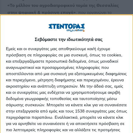
«Το μέλλον του αγροδιατροφικού τομέα της Θεσσαλίας
στην ψηφιακή & πράσινη εποχή»
, που οργανώνει το
Ινστιτούτο Geo Routes (210-2845980,
info@geo-routes.com
).
Το
2ο Thessaly AgriBusiness Forum 2025
περιλαμβάνει
εννέα (9) συνεδρίες, με σαράντα πέντε (45) ομιλητές και ήδη
Σεβόμαστε την ιδιωτικότητά σας
τριακόσιους (300) συνέδρους με φυσική παρουσία, από τον
Εμείς και οι συνεργάτες μας αποθηκεύουμε και/ή έχουμε
επιχειρηματικό, παραγωγικό, ακαδημαϊκό χώρο και από φορείς
πρόσβαση σε πληροφορίες σε μια συσκευή, όπως τα cookies,
χάραξης πολιτικής.
και επεξεργαζόμαστε προσωπικά δεδομένα, όπως μοναδικοί
αναγνωριστικοί και προσαρμοσμένες πληροφορίες που
Αναλυτικά οι συνεδρίες:
αποστέλλονται από μια συσκευή για εξατομικευμένες διαφημίσεις
και περιεχόμενο, μέτρηση διαφήμισης και περιεχομένου, έρευνα
1η Συνεδρία
:
Προώθηση προϊόντων – Εξαγωγές
με
ακροατηρίου και ανάπτυξη υπηρεσιών.
Με την άδειά σας, εμείς
αναφορές στη Θεσσαλία και τις διεθνείς αγορές, τη σύνδεση
και οι συνεργάτες μας ενδέχεται να χρησιμοποιήσουμε ακριβή
αγροδιατροφής – τουρισμού, τις χώρες-στόχους εξαγωγών,
δεδομένα γεωγραφικής τοποθεσίας και ταυτοποίησης μέσω
το branding προϊόντων, επιτυχημένα μοντέλα ξένων χωρών,
σάρωσης συσκευών. Μπορείτε να κάνετε κλικ για να συναινέσετε
την προσβασιμότητα των ΜμΕ στο εξωτερικό, τις διεθνείς
στην επεξεργασία από εμάς και τους 1538 συνεργάτες μας όπως
εκθέσεις και τη συνεργασία παραγωγών – εξαγωγικών
περιγράφεται παραπάνω. Εναλλακτικά, μπορείτε να κάνετε κλικ
επιχειρήσεων.
για να αρνηθείτε να συναινέσετε ή να αποκτήσετε πρόσβαση σε
πιο λεπτομερείς πληροφορίες και να αλλάξετε τις προτιμήσεις