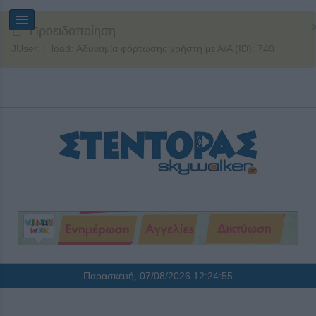
Προειδοποίηση
JUser: :_load: Αδυναμία φόρτωσης χρήστη με Α/Α (ID): 740
Παρασκευή, 07/08/2026
12:24:55