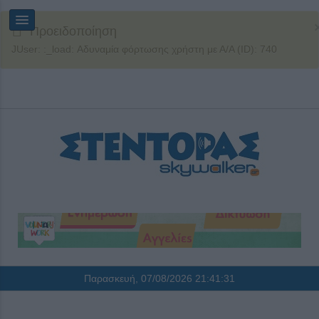
Προειδοποίηση
JUser: :_load: Αδυναμία φόρτωσης χρήστη με Α/Α (ID): 740
Παρασκευή, 07/08/2026
21:41:32