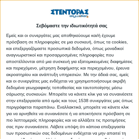
Μετάφραση: «Είπε ένας από τους δικούς τους προφήτες· “Οι
Κρητικοί είναι πάντα ψεύτες, κακά θηρία, στομάχια που θέλουν
μόνο να τρώνε χωρίς να εργάζονται.”» (αυτοπροσδιορισμός…)
Σεβόμαστε την ιδιωτικότητά σας
Πραγματοποιήθηκε στο ΜΑΙΧ Κρήτης συνέδριο της
Ευρωπαϊκής Κοινωνιολογικής Εταιρείας με τίτλο:
«Αγροτικές
Εμείς και οι συνεργάτες μας αποθηκεύουμε και/ή έχουμε
πρόσβαση σε πληροφορίες σε μια συσκευή, όπως τα cookies,
και περιφερειακές πραγματικότητες σε κίνηση:
και επεξεργαζόμαστε προσωπικά δεδομένα, όπως μοναδικοί
εδαφικότητα, χρονικότητα και τεχνολογία»
, με ευθύνη του
αναγνωριστικοί και προσαρμοσμένες πληροφορίες που
Χαροκοπείου Πανεπιστημίου. Στο συνέδριο αναδείχθηκε η
αποστέλλονται από μια συσκευή για εξατομικευμένες διαφημίσεις
ανάγκη ενίσχυσης του επιστημονικού διαλόγου για κρίσιμα
και περιεχόμενο, μέτρηση διαφήμισης και περιεχομένου, έρευνα
ζητήματα που απασχολούν τις αγροτικές κοινωνίες και την
ακροατηρίου και ανάπτυξη υπηρεσιών.
Με την άδειά σας, εμείς
περιφέρεια, όπως η δημογραφική κρίση και οι πληθυσμιακές
και οι συνεργάτες μας ενδέχεται να χρησιμοποιήσουμε ακριβή
ροές, οι εναλλακτικοί δρόμοι της περιφερειακής ανάπτυξης, ο
δεδομένα γεωγραφικής τοποθεσίας και ταυτοποίησης μέσω
σάρωσης συσκευών. Μπορείτε να κάνετε κλικ για να συναινέσετε
ρόλος της καινοτομίας και της ψηφιοποίησης στην αγροτική και
στην επεξεργασία από εμάς και τους 1538 συνεργάτες μας όπως
περιφερειακή ανάπτυξη, καθώς και το ζήτημα της
περιγράφεται παραπάνω. Εναλλακτικά, μπορείτε να κάνετε κλικ
ανθεκτικότητας των αγροτικών κοινωνιών. Επιπλέον,
για να αρνηθείτε να συναινέσετε ή να αποκτήσετε πρόσβαση σε
αναγνωρίστηκε η σημασία σύνδεσης της έρευνας και της
πιο λεπτομερείς πληροφορίες και να αλλάξετε τις προτιμήσεις
επιστημονικής γνώσης με τον σχεδιασμό και την εφαρμογή
σας πριν συναινέσετε.
Λάβετε υπόψη ότι κάποια επεξεργασία
πολιτικών για τη βιωσιμότητα των αγροτικών κοινωνιών.
των προσωπικών σας δεδομένων ενδέχεται να μην απαιτεί τη