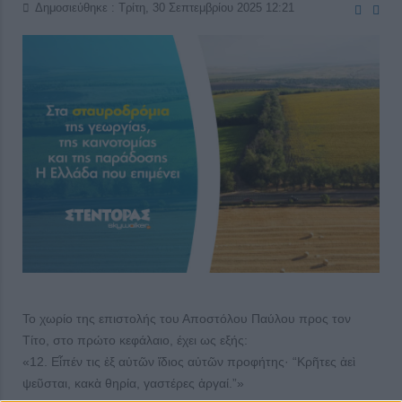
Δημοσιεύθηκε : Τρίτη, 30 Σεπτεμβρίου 2025 12:21
Το χωρίο της επιστολής του Αποστόλου Παύλου προς τον
Τίτο, στο πρώτο κεφάλαιο, έχει ως εξής:
«12. Εἶπέν τις ἐξ αὐτῶν ἴδιος αὐτῶν προφήτης· “Κρῆτες ἀεὶ
ψεῦσται, κακὰ θηρία, γαστέρες ἀργαί.”»