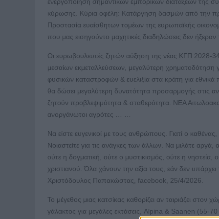
ενεργοποίηση σημαντικών εμπορικών διατάξεων της συ
κύρωσης. Κύρια οφέλη: Κατάργηση δασμών από την πρ
Προστασία ευαίσθητων τομέων της ευρωπαϊκής οικονομ
που μας εισηγούντο μαχητικές διαδηλώσεις δεν ήξεραν
Οι ευρωβουλευτές ζητών αύξηση της νέας ΚΓΠ 2028-34 
μεσαίων εκμεταλλεύσεων, μεγαλύτερη χρηματοδότηση γι
φυσικών καταστροφών & ευελιξία στα κράτη για εθνικά
θα δώσει μεγαλύτερη δυνατότητα προσαρμογής στις ανά
ζητούν προβλεψιμότητα & σταθερότητα. ΝΕΑ Αιτωλοακαρν
ανοργάνωτοι αγρότες … …
Να είστε ευγενικοί με τους ανθρώπους. Γιατί ο καθένας
Νοιαστείτε για τις ανάγκες των άλλων. Να μιλάτε αργά,
ούτε η δογματική, ούτε ο μυστικισμός, ούτε η νηστεία,
χριστιανού. Όλα χάνουν την αξία τους, εάν δεν υπάρχει
Χριστόδουλος Παπακώστας, facebook, 25/4/2026.
Το μέγεθος μιας κατσίκας καθορίζει αν ταιριάζει στον χ
γάλακτος για μεγάλες εκτάσεις, Alpina & Saanen (55-70 