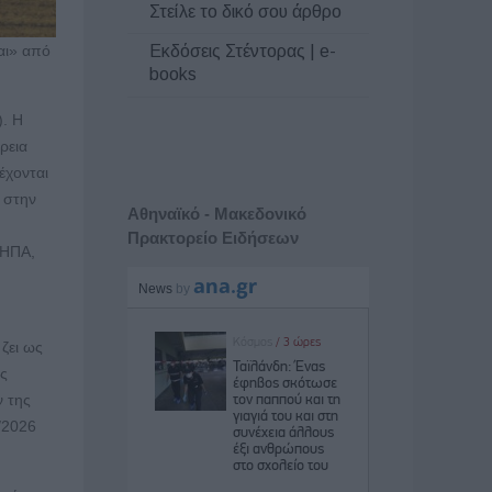
Στείλε το δικό σου άρθρο
Εκδόσεις Στέντορας | e-
αι» από
books
). Η
ρεια
έχονται
 στην
Αθηναϊκό - Μακεδονικό
Πρακτορείο Ειδήσεων
 ΗΠΑ,
 ζει ως
ης
ν της
4/2026