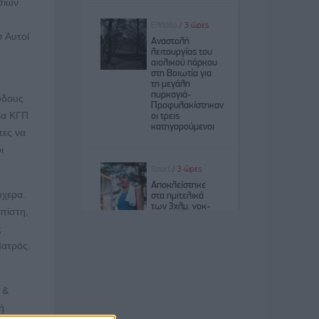
σιών
 Αυτοί
όδους
έα ΚΓΠ
τες να
ι
όχερα.
 πίστη,
ς
Ιατρός.
 &
ή