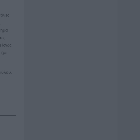
νόνες
ς
θημα
ους
α ίσως
 (με
κύλου.