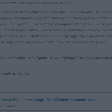
ός συνδικαλισμός μας κοστίζει πολύ ακριβά?
, και αφού αποξενωθήκαμε από την ηθική μας (όπου ηθική είναι οι κα
λοιδορήσαμε την θρησκεία μας, προσπαθούμε να προσεγγίσουμε κάποιου
ημα ΗΘΙΚΗΣ για το Γυμνάσιο από το ακαδημαϊκό έτος 2026-2027. Το μά
Θρησκευτικά (σσ ΚΑΚΩΣ) και φιλοδοξεί να αναπτύξει κριτική σκέψη στ
ρά και τις αξίες. Η βαθιά κρίση αξιών στην σημερινή ελληνική κοινωνί
ην φαινόμενη έλλειψη αξιακών συστημάτων στο δασκαλικό περιβάλλον …
κό Όμιλο Ελλάδος, στην
Ομάδα 10, ως η έβδομη εθνική ελληνική φυλή σ
, ΑγροΝέα, AgroBus