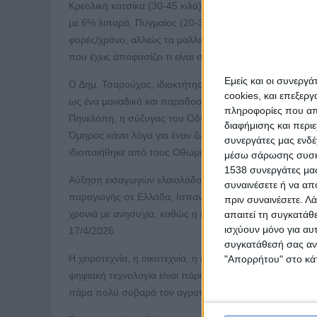
Κρεολική κατσίκα (30-45 κιλά) επιβιώνει εκεί όπου καμί
με 6% λιπαρά, Πυγμαίος (20-30 κιλά) είναι η κατσίκα
φορές/χρόνο, αλλιώς τα μαλλιά την πνίγουν. Τα μεγάλα
που έχεις αποφασίζει τι είναι σωστό για σένα. Η κτη
Εμείς και οι συνεργ
Ο Δημ. Τσαρούχας, ιδιοκτήτης γνωστού πατσατζίδικο
cookies, και επεξε
ως ένα μοναδικό και παραδοσιακό πιάτο της Ελλάδας. 
πληροφορίες που απο
Πηνελόπη, η σύζυγος του Οδυσσέα, ετοίμασε για τους 
διαφήμισης και περι
Όμηρος κάνει λόγο για έναν ζωμό από κοιλιές βοοειδών,
συνεργάτες μας ενδέ
ιδιοποιήθηκε από τους Οθωμανούς. Λ. Οφλίδη. Associat
μέσω σάρωσης συσκευ
1538 συνεργάτες μας
Αύξηση εισαγωγών ελαιολάδου στην Ελλάδα κατά 9,2% 
συναινέσετε ή να απ
παραγωγής σε Ελλάδα, Ισπανία & Ιταλία (λόγω ξηρασία
πριν συναινέσετε.
Λά
χρονιά με ανησυχία, καθώς η κλιματική αστάθεια παρα
απαιτεί τη συγκατάθ
ισχύουν μόνο για αυ
17/4/2026
συγκατάθεσή σας ανά
Η χειροτεχνία, η οικοτεχνία, η αγγειοπλαστική και η 
"Απορρήτου" στο κάτ
ψηφιακή τεχνολογία είναι πάρα πολύ μακριά από την πρ
πάρα πολύ σοβαρά τον αγροτικό κόσμο.