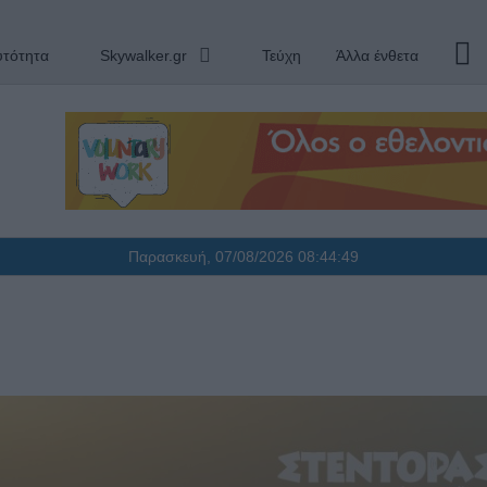
υτότητα
Skywalker.gr
Τεύχη
Άλλα ένθετα
Παρασκευή, 07/08/2026
08:44:50