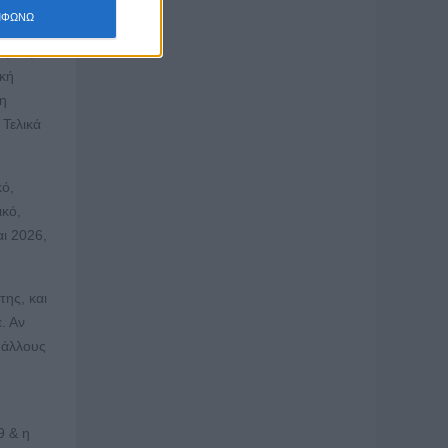
 &
ΜΦΩΝΩ
με
0,3%,
ική
 η
 Τελικά
κό,
ικό,
ι 2026,
της, και
. Αν
 άλλους
9 & η