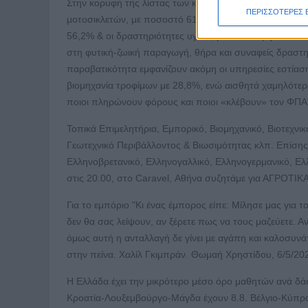
Στην κορυφή της λίστας των κλάδων με τη μεγαλύτερη
ΠΕΡΙΣΣΟΤΕΡΕΣ 
μοτοσικλετών, με ποσοστό 61%. Αμέσως μετά «παραβαίν
56,2% & οι δραστηριότητες υγείας με 54%. Υψηλά πο
στη φυτική-ζωική παραγωγή, θήρα και συναφείς δραστη
παραβατικότητα εμφανίζουν ακόμη οι υπηρεσίες εστίαση
βιομηχανία τροφίμων με 28,8%, ενώ αισθητά χαμηλότερα 
ποιοι πληρώνουν φόρους και ποιοι «κλέβουν» τον ΦΠΑ
Τοπικά Επιμελητήρια, Εμπορικό, Βιομηχανικό, Βιοτεχνικό
Γεωτεχνικό Περιβάλλοντος & Βιωσιμότητας κλπ. Επίσης
Ελληνοβρετανικό, Ελληνογαλλικό, Ελληνογερμανικό, Ελ
στις 20.00, στο Caravel, Αθήνα συζητάμε για ΑΓΡΟΤ
Για το εμπόριο "Κι ένας έμπορος είπε: Μίλησε μας για το
δεν θα σας λείψουν, αν ξέρετε πως να τους μαζεύετε. Α
όμως αυτή η ανταλλαγή δε γίνει με αγάπη και καλοσυνά
στην πείνα. Χαλίλ Γκιμπράν. Θωμαή Χρηστίδου, 6/5/20
Η Ελλάδα έχει την μικρότερο μέσο όρο μαθητών ανά δάσ
Κροατία-Λουξεμβούργο-Μάγδα έχουν 8.8. Βέλγιο-Κύπρος μ