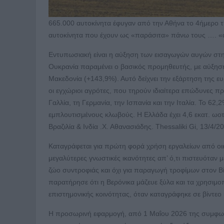
665.000 αυτοκίνητα έφυγαν από την Αθήνα το 4ήμερο τη
αυτοκίνητα που έχουν ως «παράσιτα» πάνω τους …. 
Εντυπωσιακή είναι η αύξηση των εισαγωγών αυγών στην
Ουκρανία παραμένει ο βασικός προμηθευτής, με αύξηση 
Μακεδονία (+143,9%). Αυτό δείχνει την εξάρτηση της ε
οι εγχώριοι αγρότες, που τηρούν ιδιαίτερα επώδυνες 
Γαλλία, τη Γερμανία, την Ισπανία και την Ιταλία. Το 62
εμπλουτισμένους κλωβούς. Η Ελλάδα έχει 4,6 εκατ. ωοτό
Βραζιλία & Ινδία .Χ. Αθανασιάδης. Thessaliki Gi, 13/4/2
Καταγράφεται για πρώτη φορά χρήση εργαλείων από οι
μεγαλύτερες γνωστικές ικανότητες απ’ ό,τι πιστευόταν μ
ζώο συντροφιάς και όχι για παραγωγή τροφίμων στον Βίτ
παρατήρησε ότι η Βερόνικα μάζευε ξύλα και τα χρησιμο
επιστημονικής κοινότητας, όταν καταγράφηκε σε βίντεο κ
H προσωρινή εφαρμογή, από 1 Μαΐου 2026 της συμφωνί