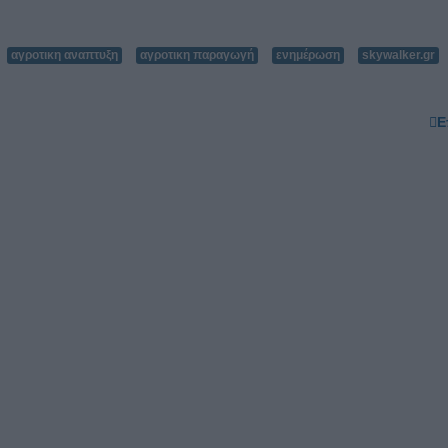
αγροτικη αναπτυξη
αγροτικη παραγωγή
ενημέρωση
skywalker.gr
Ε