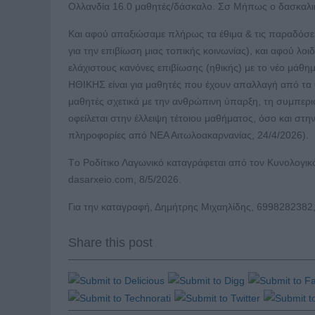
Ολλανδία 16.0 μαθητές/δάσκαλο. Σσ Μήπως ο δασκαλικ
Και αφού απαξιώσαμε πλήρως τα έθιμα & τις παραδόσεις
για την επιβίωση μιας τοπικής κοινωνίας), και αφού 
ελάχιστους κανόνες επιβίωσης (ηθικής) με το νέο μάθ
ΗΘΙΚΗΣ είναι για μαθητές που έχουν απαλλαγή από τα 
μαθητές σχετικά με την ανθρώπινη ύπαρξη, τη συμπεριφο
οφείλεται στην έλλειψη τέτοιου μαθήματος, όσο και στ
πληροφορίες από ΝΕΑ Αιτωλοακαρνανίας, 24/4/2026).
Τo Ροδίτικο Λαγωνικό καταγράφεται από τον Κυνολογι
dasarxeio.com, 8/5/2026.
Για την καταγραφή, Δημήτρης Μιχαηλίδης, 6998282382
Share this post