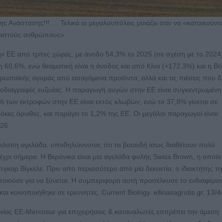
ς Ανάστασης!!! … Τελικά οι μεγαλουπόλεις μοιάζει σαν να «κατοικούντ
«αστούς ανθρώπους»
 ΕΕ από τρίτες χώρες, με άνοδο 54,3% το 2025 (σε σχέση με το 2024
60,6%, ενώ θεαματική είναι η άνοδος και από Κίνα (+172,3%) και η Βό
υρωπαϊκής αγοράς από εισαγόμενα προϊόντα, αλλά και τις πιέσεις που δ
προδιαγραφές ευζωίας. Η παραγωγή αυγών στην ΕΕ είναι συγκεντρωμένη
,2% των εκτροφών στην ΕΕ είναι εκτός κλωβών, ενώ το 37,8% γίνεται σε
κες όρνιθες, και παράγει το 1,2% της ΕΕ. Οι μεγάλοι παραγωγοί είναι:
026
κόσιτη αγελάδα, υποδηλώνοντας ότι τα βοοειδή ίσως διαθέτουν πολύ
έχρι σήμερα. Η Βερόνικα είναι μια αγελάδα φυλής Swiss Brown, η οποία
γκαρ Βίγκελε. Πριν από περισσότερο από μία δεκαετία, ο ιδιοκτήτης τ
ποιούσε για να ξύνεται. Η συμπεριφορά αυτή προσέλκυσε το ενδιαφέρο
αι κοινοποιήθηκε σε ερευνητές. Current Biology. ellinasagrotis.gr, 13/
ας ΕΕ-Mercosur για επιχειρήσεις & καταναλωτές επιτρέπει την άμεση