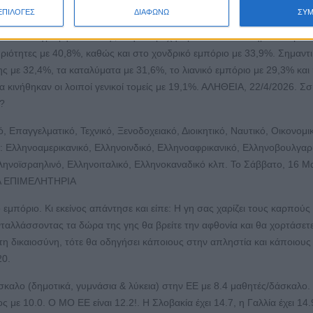
 διαπιστωθείσα παραβατικότητα βρέθηκε ο τομέας επισκευής οχημάτων
ΕΠΙΛΟΓΕΣ
ΔΙΑΦΩΝΩ
ΣΥ
ουν» οι χερσαίες μεταφορές με 58,1%, οι δραστηριότητες ενοικίασης 
σοστά καταγράφηκαν επίσης στην παροχή προσωπικών υπηρεσιών με 5
ριότητες με 40,8%, καθώς και στο χονδρικό εμπόριο με 33,9%. Σημαντ
ς με 32,4%, τα καταλύματα με 31,6%, το λιανικό εμπόριο με 29,3% και
κινήθηκαν οι λοιποί γενικοί τομείς με 19,1%. ΑΛΗΘΕΙΑ, 22/4/2026. Σσ
?
, Επαγγελματικό, Τεχνικό, Ξενοδοχειακό, Διοικητικό, Ναυτικό, Οικονομι
: Ελληνοαμερικανικό, Ελληνοινδικό, Ελληνοαφρικανικό, Ελληνοβουλγαρ
ληνοϊσραηλινό, Ελληνοιταλικό, Ελληνοκαναδικό κλπ. Το Σάββατο, 16 Μα
ΙΚΑ ΕΠΙΜΕΛΗΤΗΡΙΑ
 εμπόριο. Κι εκείνος απάντησε και είπε: Η γη σας χαρίζει τους καρπούς 
νταλλάσσοντας τα δώρα της γης θα βρείτε την αφθονία και θα χορτάσετε
τη δικαιοσύνη, τότε θα οδηγήσει κάποιους στην απληστία και κάποιους
20.
καλο (δημοτικά, γυμνάσια & λύκεια) στην ΕΕ με 8.4 μαθητές/δάσκαλο.
ε 10.0. Ο ΜΟ ΕΕ είναι 12.2!. Η Σλοβακία έχει 14.7, η Γαλλία έχει 14.