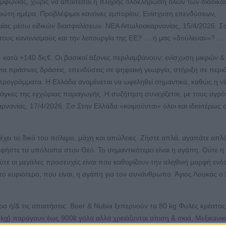
μφωνίας, χωρίς να απαιτείται η πλήρης ολοκλήρωση όλων των διαδικα
ώτη ημέρα, Προβλέψιμοι κανόνες εμπορίου, Ενίσχυση επενδύσεων,
ίας μέσω ειδικών διασφαλίσεων. ΝΕΑ Αιτωλοακαρνανίας, 15/4/2026. Σσ
 τους κανονισμούς και την λειτουργία της ΕΕ? … ή μας «δούλευαν»? …
κατά +140 δις€. Οι βασικοί άξονες περιλαμβάνουν: ενίσχυση μικρών &
α πράσινες δράσεις, επενδύσεις σε ψηφιακή γεωργία, στήριξη σε περι
 προγράμματα. Η Ελλάδα αναμένεται να ωφεληθεί σημαντικά, καθώς η ν
γκες της εγχώριας παραγωγής. Η συζήτηση συνεχίζεται, με τους αγρό
ανίας, 17/4/2026. Σσ Στην Ελλάδα «κοιμούνται» όλοι και ιδιαιτέρως ο
, έχει το δικό του πόλεμο, μάχη και απώλειες. Ζήστε απλά, αγαπάτε απλ
 αφήστε τα υπόλοιπα στον Θεό. Το σημαντικότερο είναι η αγάπη. Ούτε η
 ούτε οι μεγάλες προσευχές είναι που καθορίζουν την αληθινή μορφή ενό
 το κυριότερο, που είναι, η αγάπη για τον συνάνθρωπο. Άγιος Λουκάς ο 
ώρο ή/& τις απαιτήσεις: Boer & Nubia ξεπερνούν τα 80 kg Φυλές κρέατος
kg) παράγουν έως 900lt γάλα αλλά χρειάζονται σίτιση & σκιά, Μεξικανικ