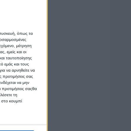
γει γάλα
 δύο
α. Η γη
026.
 συσκευή, όπως τα
ν UNESCO
προσαρμοσμένες
ιεχόμενο, μέτρηση
υ. Ο
ς, εμείς και οι
ζίνα και
και ταυτοποίησης
ό εμάς και τους
ια να αρνηθείτε να
ς προτιμήσεις σας
οκομική
νδέχεται να μην
Οι προτιμήσεις σαςθα
λέσετε τη
κ στο κουμπί
ούν