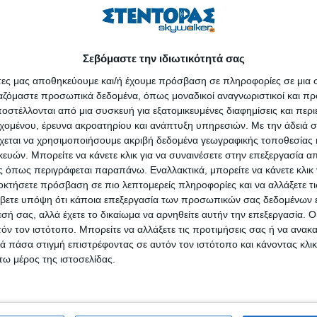
α φυλή δεν αντέχει, Νιγηριανός νάνος ζυγίζει μόνο 15-25 κιλά αλλά παρά
 των αστικών χώρων: συμπαγής & υπάκουος & Angora χρειάζεται κούρεμα
 κατσίκια παράγουν τον όγκο. Τα μικρόσωμα κατσίκια παράγουν ποιότητ
νοτροφική παρέα Ελλήνων παραγωγών. Μαρία Γεωργίου, facebook, 15/4/2
Σεβόμαστε την ιδιωτικότητά σας
άτες μας αποθηκεύουμε και/ή έχουμε πρόσβαση σε πληροφορίες σε μια
υ στη Θεσσαλονίκη, προσπαθεί να καταχωρίσει την σούπα-πατσά στη
ργαζόμαστε προσωπικά δεδομένα, όπως μοναδικοί αναγνωριστικοί και 
Στο Ομηρικό έπος της Οδύσσειας, ο Όμηρος περιγράει ένα πιάτο που η
στέλλονται από μια συσκευή για εξατομικευμένες διαφημίσεις και περ
μνηστήρες την ημέρα που επέστρεψε ο βασιλιάς της Ιθάκης στο νησί το
εχομένου, έρευνα ακροατηρίου και ανάπτυξη υπηρεσιών.
Με την άδειά σα
 λίπος από βοδινό κρέας και αίμα. Η συνταγή πέρασε στη Βυζαντινή κου
χεται να χρησιμοποιήσουμε ακριβή δεδομένα γεωγραφικής τοποθεσίας 
ed Press. Ι. Γιαννούλας-Κοκκώνης. reader.gr, 15.4.2026
ών. Μπορείτε να κάνετε κλικ για να συναινέσετε στην επεξεργασία απ
 όπως περιγράφεται παραπάνω. Εναλλακτικά, μπορείτε να κάνετε κλικ γ
από τρίτες χώρες, κυρίως από Τυνησία & Τουρκία, λόγω μειωμένης
οκτήσετε πρόσβαση σε πιο λεπτομερείς πληροφορίες και να αλλάξετε τι
ς, υψηλής θερμοκρασίας & δάκου). Η αγορά αναμένει την επόμενη ελαι
βετε υπόψη ότι κάποια επεξεργασία των προσωπικών σας δεδομένων ε
μένει ο μεγαλύτερος αστάθμητος παράγοντας. ΝΕΑ Αιτωλοακαρνανίας,
εσή σας, αλλά έχετε το δικαίωμα να αρνηθείτε αυτήν την επεξεργασία. 
τόν τον ιστότοπο. Μπορείτε να αλλάξετε τις προτιμήσεις σας ή να ανακα
 πάσα στιγμή επιστρέφοντας σε αυτόν τον ιστότοπο και κάνοντας κλι
ξυλοτεχνία είναι απαραίτητο συμπλήρωμα των αγροτικών επαγγελμάτων (Η
ω μέρος της ιστοσελίδας.
αγματική ζωή και την πραγματική φύση ...) και θα έπρεπε να απασχολ