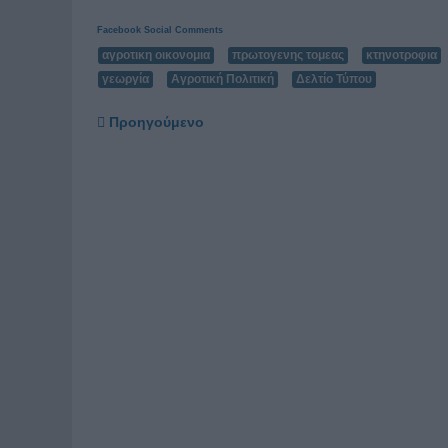
Facebook Social Comments
αγροτικη οικονομια
πρωτογενης τομεας
κτηνοτροφια
γεωργία
Αγροτική Πολιτική
Δελτίο Τύπου
Προηγούμενο