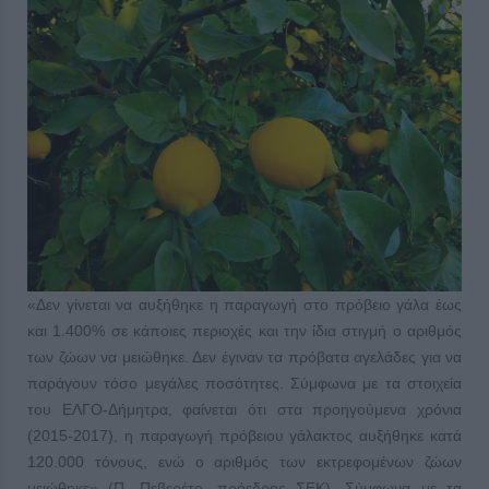
«Δεν γίνεται να αυξήθηκε η παραγωγή στο πρόβειο γάλα έως
και 1.400% σε κάποιες περιοχές και την ίδια στιγμή ο αριθμός
των ζώων να μειώθηκε. Δεν έγιναν τα πρόβατα αγελάδες για να
παράγουν τόσο μεγάλες ποσότητες. Σύμφωνα με τα στοιχεία
του ΕΛΓΟ-Δήμητρα, φαίνεται ότι στα προηγούμενα χρόνια
(2015-2017), η παραγωγή πρόβειου γάλακτος αυξήθηκε κατά
120.000 τόνους, ενώ ο αριθμός των εκτρεφομένων ζώων
μειώθηκε» (Π. Πεβερέτο, πρόεδρος ΣΕΚ). Σύμφωνα με τα