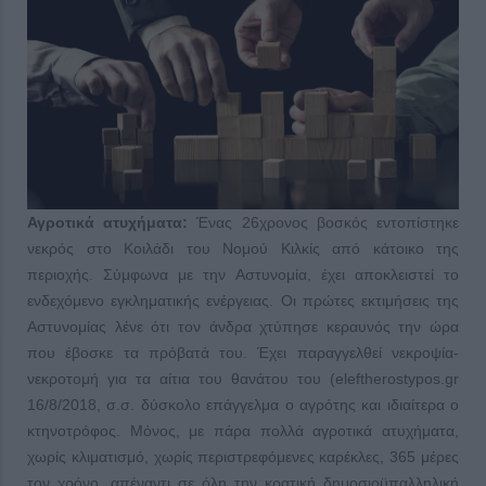
Αγροτικά ατυχήματα:
Ένας 26χρονος βοσκός εντοπίστηκε
νεκρός στο Κοιλάδι του Νομού Κιλκίς από κάτοικο της
περιοχής. Σύμφωνα με την Αστυνομία, έχει αποκλειστεί το
ενδεχόμενο εγκληματικής ενέργειας. Οι πρώτες εκτιμήσεις της
Αστυνομίας λένε ότι τον άνδρα χτύπησε κεραυνός την ώρα
που έβοσκε τα πρόβατά του. Έχει παραγγελθεί νεκροψία-
νεκροτομή για τα αίτια του θανάτου του (eleftherostypos.gr
16/8/2018, σ.σ. δύσκολο επάγγελμα ο αγρότης και ιδιαίτερα ο
κτηνοτρόφος. Μόνος, με πάρα πολλά αγροτικά ατυχήματα,
χωρίς κλιματισμό, χωρίς περιστρεφόμενες καρέκλες, 365 μέρες
τον χρόνο, απέναντι σε όλη την κρατική δημοσιοϋπαλληλική