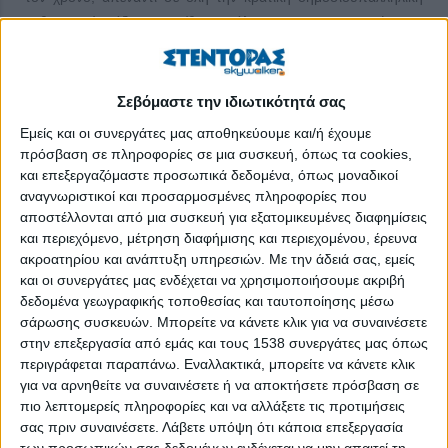
καθεστηκυία τάξη, με αντίθετους όλους τους καταπατητές γης,
πολεοδόμους ή/και εκλεγμένους, τον χτυπούν και οι κεραυνοί).
Κουνούπια:
Τα γονίδια καθορίζουν ποιον θα τσιμπήσουν τα
Σεβόμαστε την ιδιωτικότητά σας
κουνούπια. Οι επιστήμονες γνωρίζουν ότι τα κουνούπια
Εμείς και οι συνεργάτες μας αποθηκεύουμε και/ή έχουμε
δείχνουν προτίμηση σε ορισμένους ανθρώπους, αλλά τώρα
πρόσβαση σε πληροφορίες σε μια συσκευή, όπως τα cookies,
έγινε γνωστό ότι η αυτή η προτίμηση έχει και γενετική βάση. Τα
και επεξεργαζόμαστε προσωπικά δεδομένα, όπως μοναδικοί
γονίδια ρυθμίζουν την οσμή του ανθρώπινου σώματος και η
αναγνωριστικοί και προσαρμοσμένες πληροφορίες που
οσμή προκαλεί τα κουνούπια. Μάλιστα υπολογίζεται ότι
αποστέλλονται από μια συσκευή για εξατομικευμένες διαφημίσεις
υπάρχει αναλογία με την κληρονομικότητα των γονιδίων που
και περιεχόμενο, μέτρηση διαφήμισης και περιεχομένου, έρευνα
ακροατηρίου και ανάπτυξη υπηρεσιών.
Με την άδειά σας, εμείς
σχετίζονται με το ύψος και την εξυπνάδα. Πρόκειται για πιλοτική
και οι συνεργάτες μας ενδέχεται να χρησιμοποιήσουμε ακριβή
μελέτη. Δηλώθηκε ότι κάποια μέρα θα είναι δυνατό ένας
δεδομένα γεωγραφικής τοποθεσίας και ταυτοποίησης μέσω
άνθρωπος να παίρνει ένα χάπι το οποίο θα αλλάζει τη μυρωδιά
σάρωσης συσκευών. Μπορείτε να κάνετε κλικ για να συναινέσετε
του σώματός του, έτσι θα καταστούν περιττά τα
στην επεξεργασία από εμάς και τους 1538 συνεργάτες μας όπως
εντομοαπωθητικά. Τα κουνούπια δείχνουν αυξημένη
περιγράφεται παραπάνω. Εναλλακτικά, μπορείτε να κάνετε κλικ
προτίμηση στις εγκύους και στους παχουλούς ανθρώπους (δρ
για να αρνηθείτε να συναινέσετε ή να αποκτήσετε πρόσβαση σε
Τ. Λόγκαν, Υγιεινή & Τροπική Ιατρική Λονδίνου, περιοδικό
πιο λεπτομερείς πληροφορίες και να αλλάξετε τις προτιμήσεις
σας πριν συναινέσετε.
Λάβετε υπόψη ότι κάποια επεξεργασία
«PLoS One», ecozen.gr, 16/8/2018).