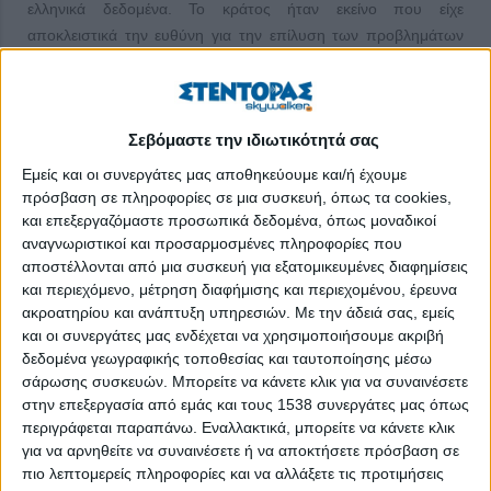
ελληνικά δεδομένα. Το κράτος ήταν εκείνο που είχε
αποκλειστικά την ευθύνη για την επίλυση των προβλημάτων
και την κάλυψη των αναγκών του συνόλου της κοινωνίας.
Η ελληνική πραγματικότητα όμως αλλάζει και κρίνεται
επιτακτική η δημιουργία ενός τομέα που να μπορεί να καλύψει
Σεβόμαστε την ιδιωτικότητά σας
τις ανάγκες των πολιτών, εφόσον το κράτος λόγω της
Εμείς και οι συνεργάτες μας αποθηκεύουμε και/ή έχουμε
γραφειοκρατίας (και λόγω ανικανότητας, και λόγω ανυπαρξίας
πρόσβαση σε πληροφορίες σε μια συσκευή, όπως τα cookies,
διαθέσιμων κεφαλαίων – όσα έχει τα σπαταλά σε μισθοδοσία
και επεξεργαζόμαστε προσωπικά δεδομένα, όπως μοναδικοί
μη τεκμηριωμένης αποτελεσματικότητας δημόσιων
αναγνωριστικοί και προσαρμοσμένες πληροφορίες που
υπαλλήλων) και η αγορά λόγω του κερδοσκοπικού της
αποστέλλονται από μια συσκευή για εξατομικευμένες διαφημίσεις
χαρακτήρα αδυνατούν να αντεπεξέλθουν ικανοποιητικά.
και περιεχόμενο, μέτρηση διαφήμισης και περιεχομένου, έρευνα
ακροατηρίου και ανάπτυξη υπηρεσιών.
Με την άδειά σας, εμείς
Ο τομέας αυτός είναι ο ονομαζόμενος «τρίτος τομέας» και
και οι συνεργάτες μας ενδέχεται να χρησιμοποιήσουμε ακριβή
βρίσκεται μεταξύ του τομέα της αγοράς και του κρατικού τομέα.
δεδομένα γεωγραφικής τοποθεσίας και ταυτοποίησης μέσω
σάρωσης συσκευών. Μπορείτε να κάνετε κλικ για να συναινέσετε
Το έργο που καλείται να επιτελέσει ο τρίτος τομέας αποτελεί
στην επεξεργασία από εμάς και τους 1538 συνεργάτες μας όπως
πνοή για τα άτομα που χρειάζονται υποστήριξη. Ο τρίτος
περιγράφεται παραπάνω. Εναλλακτικά, μπορείτε να κάνετε κλικ
τομέας συγκροτείται από Μ.Κ.Ο. που δραστηριοποιούνται σε
για να αρνηθείτε να συναινέσετε ή να αποκτήσετε πρόσβαση σε
διάφορα πεδία. Το πεδίο της κοινωνικής φροντίδας είναι ένα
πιο λεπτομερείς πληροφορίες και να αλλάξετε τις προτιμήσεις
από τα πεδία όπου δραστηριοποιείται ο τρίτος τομέας (Α.