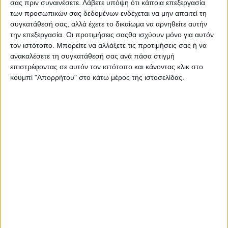
σας πριν συναινέσετε.
Λάβετε υπόψη ότι κάποια επεξεργασία
Μανιάτη, Μεσολόγγι 2010).
των προσωπικών σας δεδομένων ενδέχεται να μην απαιτεί τη
συγκατάθεσή σας, αλλά έχετε το δικαίωμα να αρνηθείτε αυτήν
O κόσμος που γνωρίζαμε, τα «πιστεύω» και οι βεβαιότητές μας
την επεξεργασία. Οι προτιμήσεις σαςθα ισχύουν μόνο για αυτόν
σωριάζονται σαν χάρτινοι πύργοι. Σε ολόκληρο το φάσμα των
τον ιστότοπο. Μπορείτε να αλλάξετε τις προτιμήσεις σας ή να
κοινωνικών επιστημών τα βιβλία που γράφτηκαν πριν είκοσι
ανακαλέσετε τη συγκατάθεσή σας ανά πάσα στιγμή
επιστρέφοντας σε αυτόν τον ιστότοπο και κάνοντας κλικ στο
χρόνια για να περιγράψουν την τότε σύγχρονη πραγματικότητα
κουμπί "Απορρήτου" στο κάτω μέρος της ιστοσελίδας.
και να προτείνουν λύσεις αποτελούν σήμερα μάλλον
αντικείμενα της ιστορίας παρά λειτουργικά εγχειρίδια
κατανόησης του σήμερα. M.K.O., μη κυβερνητικές μη
κερδοσκοπικές οργανώσεις, κοινωνική οικονομία,
εθελοντισμός, κοινωνικοοικονομικός πλουραλισμός, κοινωνία
των πολιτών κ.λπ. προτείνονται ως διέξοδος στα σύγχρονα
αδιέξοδα σε επίπεδο λειτουργίας της δημοκρατίας, της
οικονομίας και της σύγχρονης κοινωνικής πολιτικής. Σε μία
εποχή αναδυόμενων αδιεξόδων και αναζήτησης λύσεων οι
ανωτέρω όροι και έννοιες σε μεγάλο βαθμό έχουν κακοποιηθεί
πολύπλευρα και πολυδιάστατα. Το επίκεντρο της ανάλυσης
είναι ο τρίτος τομέας και μέσω αυτού επιμέρους απαντήσεις σε
κρίσιμα ερωτήματα που απασχολούν ενεργούς πολίτες και