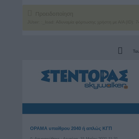
Προειδοποίηση
JUser: :_load: Αδυναμία φόρτωσης χρήστη με Α/Α (ID): 7
Τα
ΟΡΑΜΑ υπαίθρου 2040 ή απλώς ΚΓΠ
Δημοσιεύθηκε : Δευτέρα, 31 Μαΐου 2021 11:31