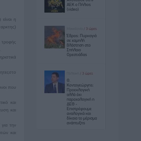
 είναι η
αρκτης)
 τροφής
.
ηριστικά
τητεςστο
όνοι που
ικό και
ευση και
για την
ιτών και