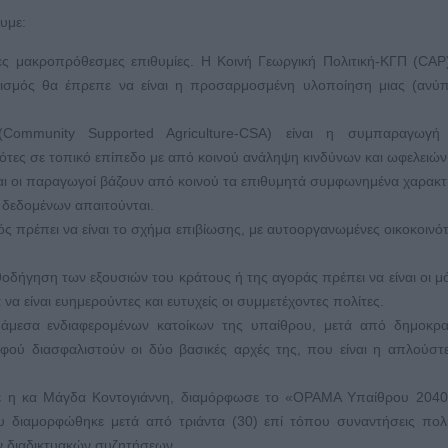
υμε:
ς μακροπρόθεσμες επιθυμίες. Η Κοινή Γεωργική Πολιτική-ΚΓΠ (CAP)
ισμός θα έπρεπε να είναι η προσαρμοσμένη υλοποίηση μιας (ανύπ
(Community Supported Agriculture-CSA) είναι η συμπαραγωγή
τες σε τοπικό επίπεδο με από κοινού ανάληψη κινδύνων και ωφελειών
αι οι παραγωγοί βάζουν από κοινού τα επιθυμητά συμφωνημένα χαρακτ
 δεδομένων απαιτούνται.
ς πρέπει να είναι το σχήμα επιβίωσης, με αυτοοργανωμένες οικοκοινό
οδήγηση των εξουσιών του κράτους ή της αγοράς πρέπει να είναι οι μ
να είναι ευημερούντες και ευτυχείς οι συμμετέχοντες πολίτες.
άμεσα ενδιαφερομένων κατοίκων της υπαίθρου, μετά από δημοκρατ
 αφού διασφαλιστούν οι δύο βασικές αρχές της, που είναι η απλούστ
ε η κα Μάγδα Κοντογιάννη, διαμόρφωσε το «ΟΡΑΜΑ Υπαίθρου 2040 
υ διαμορφώθηκε μετά από τριάντα (30) επί τόπου συναντήσεις πολ
ν διαδικτυακών συζητήσεων.