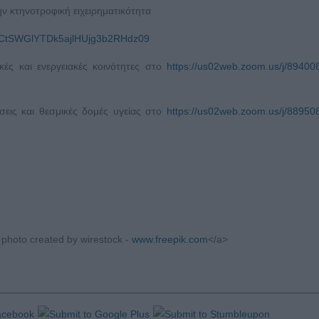
ην κτηνοτροφική ειχειρηματικότητα
OCtSWGlYTDk5ajlHUjg3b2RHdz09
ικές και ενεργειακές κοινότητες στο
https://us02web.zoom.us/j/8940
ήσεις και θεσμικές δομές υγείας στο
https://us02web.zoom.us/j/8895
 photo created by wirestock -
www.freepik.com
</a>