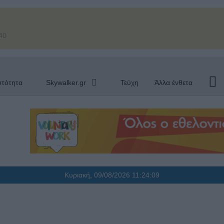
40
υτότητα
Skywalker.gr
Τεύχη
Άλλα ένθετα
Κυριακή, 09/08/2026
11:24:11