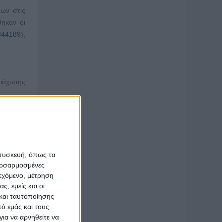
ων στις
θηκαν οι
4344189
),
ιάχυσης
βαιώσεις
αγρότες,
 συσκευή, όπως τα
προσαρμοσμένες
ς της μη
ιεχόμενο, μέτρηση
ς, εμείς και οι
και στη
και ταυτοποίησης
ίνεται η
ό εμάς και τους
ια να αρνηθείτε να