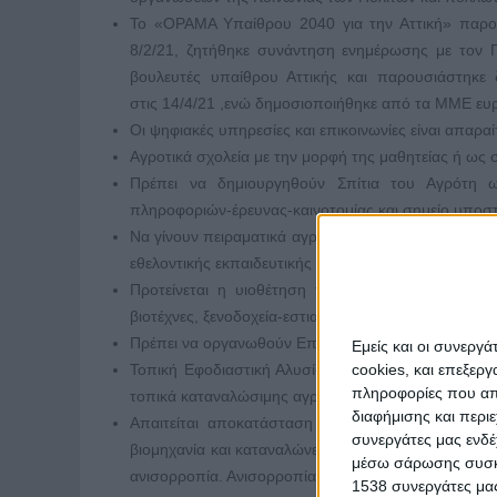
Το «ΟΡΑΜΑ Υπαίθρου 2040 για την Αττική» παρο
8/2/21, ζητήθηκε συνάντηση ενημέρωσης με τον Π
βουλευτές υπαίθρου Αττικής και παρουσιάστηκε 
στις 14/4/21 ,ενώ δημοσιοποιήθηκε από τα ΜΜΕ ευ
Οι ψηφιακές υπηρεσίες και επικοινωνίες είναι απαραί
Αγροτικά σχολεία με την μορφή της μαθητείας ή ως 
Πρέπει να δημιουργηθούν Σπίτια του Αγρότη ως
πληροφοριών-έρευνας-καινοτομίας και σημείο υποστ
Να γίνουν πειραματικά αγροκτήματα (καλλιέργειες κα
εθελοντικής εκπαιδευτικής εργασίας διετούς εργασία
Προτείνεται η υιοθέτηση τοπικών γιορτών μόνο μ
βιοτέχνες, ξενοδοχεία-εστιατόρια με τοπική γαστρονο
Πρέπει να οργανωθούν Επισκέψεις Μελέτης για τους
Εμείς και οι συνεργ
cookies, και επεξε
Τοπική Εφοδιαστική Αλυσίδα με Τοπικές στεγασμέ
πληροφορίες που απο
τοπικά καταναλώσιμης αγροτικής παραγωγής για εξ
διαφήμισης και περι
Απαιτείται αποκατάσταση των τοπικών αλυσίδων 
συνεργάτες μας ενδέ
βιομηχανία και καταναλώνει αγοράζοντας από το σού
μέσω σάρωσης συσκευ
ανισορροπία. Ανισορροπία σημαίνει θάνατος στο το
1538 συνεργάτες μας