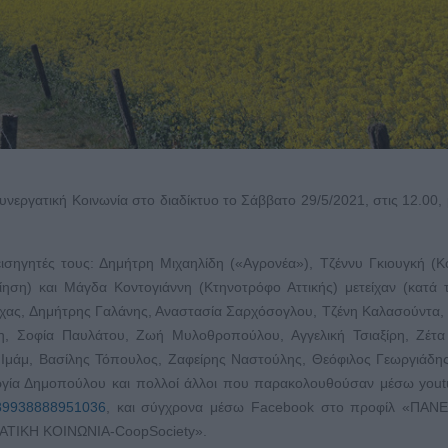
εργατική Κοινωνία στο διαδίκτυο το Σάββατο 29/5/2021, στις 12.00, 
εισηγητές τους: Δημήτρη Μιχαηλίδη («Αγρονέα»), Τζέννυ Γκιουγκή (Κ
ηση) και Μάγδα Κοντογιάννη (Κτηνοτρόφο Αττικής) μετείχαν (κατά 
χας, Δημήτρης Γαλάνης, Αναστασία Σαρχόσογλου, Τζένη Καλασούντα,
, Σοφία Παυλάτου, Ζωή Μυλοθροπούλου, Αγγελική Τσιαξίρη, Ζέτα 
μάμ, Βασίλης Τόπουλος, Ζαφείρης Ναστούλης, Θεόφιλος Γεωργιάδη
ργία Δημοπούλου και πολλοί άλλοι που παρακολουθούσαν μέσω you
489938888951036
, και σύγχρονα μέσω Facebook στο προφίλ «ΠΑΝ
ΑΤΙΚΗ ΚΟΙΝΩΝΙΑ-CoopSociety».