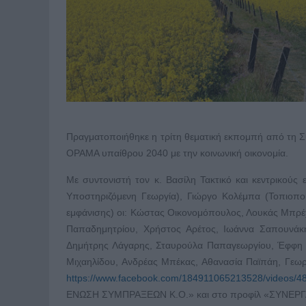
Πραγματοποιήθηκε η τρίτη θεματική εκπομπή από τη Συν
ΟΡΑΜΑ υπαίθρου 2040 με την κοινωνική οικονομία.
Με συντονιστή τον κ. Βασίλη Τακτικό και κεντρικούς 
Υποστηριζόμενη Γεωργία), Γιώργο Κολέμπα (Τοπιοποί
εμφάνισης) οι: Κώστας Οικονομόπουλος, Λουκάς Μπρέ
Παπαδημητρίου, Χρήστος Αρέτος, Ιωάννα Σαπουνάκη
Δημήτρης Λάγαρης, Σταυρούλα Παπαγεωργίου, Έφφη Ι
Μιχαηλίδου, Ανδρέας Μπέκας, Αθανασία Παϊπάη, Γεω
https://www.facebook.com/184911065213528/videos/
ΕΝΩΣΗ ΣΥΜΠΡΑΞΕΩΝ Κ.Ο.» και στο προφίλ «ΣΥΝΕΡΓ