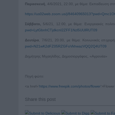
Παρασκευή
, 4/6/2021, 22.00, με θέμα: Εκπαίδευση στ
https://us02web.zoom.us/j/84640965013?pwd=Qmc1
Σάββατο,
5/6/21, 12.00, με θέμα: Ενεργειακές πολιτ
pwd=LytGbnhCTjdkcnI2ZFF1Nzl5UUlRUT09
Δευτέρα
, 7/6/21, 20.00, με θέμα: Κοινωνικές επιχειρ
pwd=N21wK2dFZ05RZGFoVkhwazVQQ2Q4UT09
Δημήτρης Μιχαηλίδης, Δημοσιοργάφος, «Αγρονέα»
Πηγή φώτο:
<a href='
https://www.freepik.com/photos/flower
'>Flower
Share this post