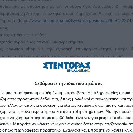
υσιάστηκε σε συνάντηση με τον υπουργό Αγρ. Ανάπτυξης & Τροφίμ
εριφερειάρχη Αττικής, στάλθηκε στους δημάρχους Αττικής, ενημερώ
δημόσια (
https://www.facebook.com/Skywalker.gr/videos/285973227
ρέως.
τητες και για την ύπαιθρο.
σχολεία αγρού ή ως επισκέψιμα αγροκτήματα.
 one-stop shop για την αγροτική επιχειρηματικότητα, κέντρο δ
ήριξης συλλογικοτήτων (σύλλογοι, συνεργατισμοί και συμπράξεις).
ι εκτροφές), όπως ακριβώς οι θερμοκοιτίδες επιχειρηματικότητες, με βε
ς.
ε τοπικά προϊόντα και τοπικές επιχειρήσεις παροχής υπηρεσιών (
Σεβόμαστε την ιδιωτικότητά σας
μία).
 κατοίκους της υπαίθρου.
άτες μας αποθηκεύουμε και/ή έχουμε πρόσβαση σε πληροφορίες σε μια
ργαζόμαστε προσωπικά δεδομένα, όπως μοναδικοί αναγνωριστικοί και 
νες Αγορές Παραγωγών, με Τοπικά Σύμφωνα, με σημεία συγκέντρωση
στέλλονται από μια συσκευή για εξατομικευμένες διαφημίσεις και περ
εύρεση αγορών.
εχομένου, έρευνα ακροατηρίου και ανάπτυξη υπηρεσιών.
Με την άδειά σα
αυτάρκειας. Όταν ο αγρότης μονοσήμαντα παραδίδει στον έμπορο 
χεται να χρησιμοποιήσουμε ακριβή δεδομένα γεωγραφικής τοποθεσίας 
περ μάρκετ «σπάει» η κυκλικότητα της τοπικής οικονομίας και προλεια
ών. Μπορείτε να κάνετε κλικ για να συναινέσετε στην επεξεργασία απ
πικό οικοσύστημα.
 όπως περιγράφεται παραπάνω. Εναλλακτικά, μπορείτε να κάνετε κλικ γ