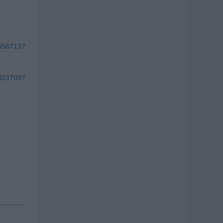
0858713?
0823709?