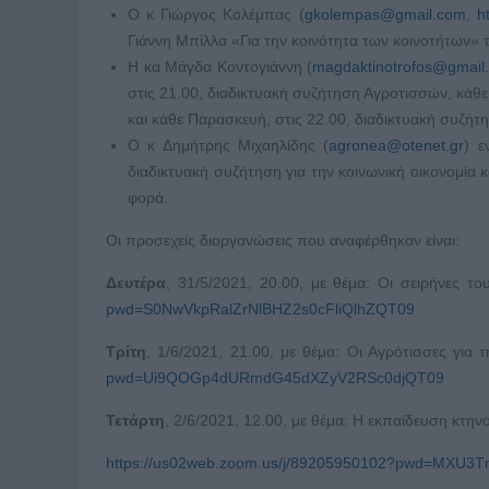
Ο κ Γιώργος Κολέμπας (
gkolempas@gmail.com
,
h
Γιάννη Μπίλλα «Για την κοινότητα των κοινοτήτων
Η κα Μάγδα Κοντογιάννη (
magdaktinotrofos@gmail
στις 21.00, διαδικτυακή συζήτηση Αγροτισσών, κάθε 
και κάθε Παρασκευή, στις 22.00, διαδικτυακή συζήτ
Ο κ Δημήτρης Μιχαηλίδης (
agronea@otenet.gr
) ε
διαδικτυακή συζήτηση για την κοινωνική οικονομία κ
φορά.
Οι προσεχείς διοργανώσεις που αναφέρθηκαν είναι:
Δευτέρα
, 31/5/2021, 20.00, με θέμα: Οι σειρήνες 
pwd=S0NwVkpRalZrNlBHZ2s0cFliQlhZQT09
Τρίτη
, 1/6/2021, 21.00, με θέμα: Οι Αγρότισσες γι
pwd=Ui9QOGp4dURmdG45dXZyV2RSc0djQT09
Τετάρτη
, 2/6/2021, 12.00, με θέμα: Η εκπαίδευση κτη
https://us02web.zoom.us/j/89205950102?pwd=MX