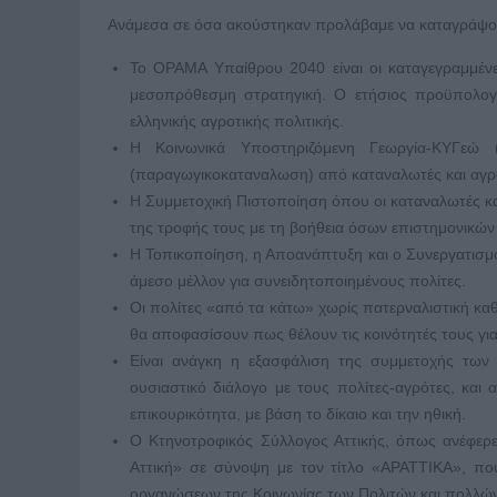
Ανάμεσα σε όσα ακούστηκαν προλάβαμε να καταγράψο
Το ΟΡΑΜΑ Υπαίθρου 2040 είναι οι καταγεγραμμένε
μεσοπρόθεσμη στρατηγική. Ο ετήσιος προϋπολογ
ελληνικής αγροτικής πολιτικής.
Η Κοινωνικά Υποστηριζόμενη Γεωργία-ΚΥΓεώ 
(παραγωγικοκαταναλωση) από καταναλωτές και αγρό
Η Συμμετοχική Πιστοποίηση όπου οι καταναλωτές κ
της τροφής τους με τη βοήθεια όσων επιστημονικών
Η Τοπικοποίηση, η Αποανάπτυξη και ο Συνεργατισμό
άμεσο μέλλον για συνειδητοποιημένους πολίτες.
Οι πολίτες «από τα κάτω» χωρίς πατερναλιστική καθ
θα αποφασίσουν πως θέλουν τις κοινότητές τους για 
Είναι ανάγκη η εξασφάλιση της συμμετοχής των 
ουσιαστικό διάλογο με τους πολίτες-αγρότες, και
επικουρικότητα, με βάση το δίκαιο και την ηθική.
Ο Κτηνοτροφικός Σύλλογος Αττικής, όπως ανέφερ
Αττική» σε σύνοψη με τον τίτλο «ΑΡΑΤΤΙΚΑ», πο
οργανώσεων της Κοινωνίας των Πολιτών και πολλώ