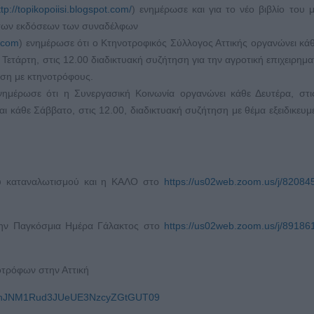
ttp://topikopoiisi.blogspot.com/
) ενημέρωσε και για το νέο βιβλίο του μ
» των εκδόσεων των συναδέλφων
.com
) ενημέρωσε ότι ο Κτηνοτροφικός Σύλλογος Αττικής οργανώνει κάθ
Τετάρτη, στις 12.00 διαδικτυακή συζήτηση για την αγροτική επιχειρημα
ηση με κτηνοτρόφους.
νημέρωσε ότι η Συνεργασική Κοινωνία οργανώνει κάθε Δευτέρα, στι
αι κάθε Σάββατο, στις 12.00, διαδικτυακή συζήτηση με θέμα εξειδικευμ
του καταναλωτισμού και η ΚΑΛΟ στο
https://us02web.zoom.us/j/8208
α την Παγκόσμια Ημέρα Γάλακτος στο
https://us02web.zoom.us/j/8918
νοτρόφων στην Αττική
U3TnJNM1Rud3JUeUE3NzcyZGtGUT09