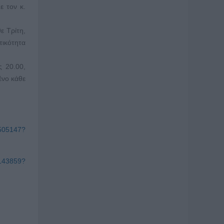
ε τον κ.
ε Τρίτη,
τικότητα
ς 20.00,
ένο κάθε
4505147?
6143859?