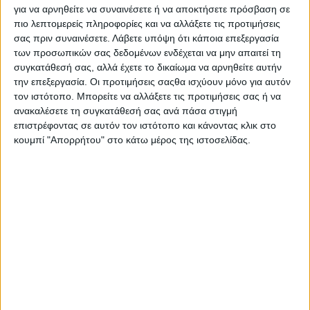
χριστιανοσύνη είναι να εφαρμόσει κανείς την αγάπη προς τους
για να αρνηθείτε να συναινέσετε ή να αποκτήσετε πρόσβαση σε
πιο λεπτομερείς πληροφορίες και να αλλάξετε τις προτιμήσεις
άλλους, την κοινωνική δικαιοσύνη πέρα από το ιδιωτικό
σας πριν συναινέσετε.
Λάβετε υπόψη ότι κάποια επεξεργασία
όφελος, πέρα από το δούναι και λαβείν, πέρα από τις
των προσωπικών σας δεδομένων ενδέχεται να μην απαιτεί τη
πελατειακές σχέσεις, όπως θα λέγαμε σήμερα.
συγκατάθεσή σας, αλλά έχετε το δικαίωμα να αρνηθείτε αυτήν
την επεξεργασία. Οι προτιμήσεις σαςθα ισχύουν μόνο για αυτόν
»Ο Χριστός ως ηθικοδιδάσκαλος για πρώτη φορά στην ιστορία
τον ιστότοπο. Μπορείτε να αλλάξετε τις προτιμήσεις σας ή να
καταγγέλλει και κατακεραυνώνει τις πελατειακές θρησκευτικές
ανακαλέσετε τη συγκατάθεσή σας ανά πάσα στιγμή
σχέσεις, το υλικό δούναι και το λαβείν, τις θυσίες των ζώων, τα
επιστρέφοντας σε αυτόν τον ιστότοπο και κάνοντας κλικ στο
τάματα και τα αφιερώματα, που ήταν γνωρίσματα των
κουμπί "Απορρήτου" στο κάτω μέρος της ιστοσελίδας.
παγανιστικών θρησκειών. Εμμέσως αυτό είναι ηθικό ράπισμα
στις πελατειακές σχέσεις εξουσίας κάθε μορφής. Είναι
χαρακτηριστική η εικόνα όπου μπροστά στον ναό, βλέποντας
το “παζάρι” εμπορευματοποίησης της θρησκείας, εξοργίζεται
για πρώτη φορά στην πορεία της διδασκαλίας του για να πει
μία σειρά αφορισμούς προς τους γραμματείς και φαρισαίους.
»Με αυτό τον τρόπο ο Ιησούς κατήγγειλε την υποκριτική ζωή
τους και κατέκρινε το γεγονός ότι έδιναν έμφαση στην
τυπολατρία, ενώ ήταν διεφθαρμένοι, φιλάργυροι, εγωιστές και