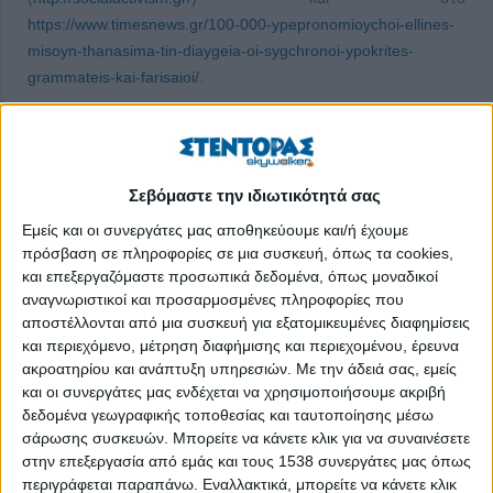
https://www.timesnews.gr/100-000-ypepronomioychoi-ellines-
misoyn-thanasima-tin-diaygeia-oi-sygchronoi-ypokrites-
grammateis-kai-farisaioi/
.
«Το χαρμόσυνο μήνυμα της Ανάστασης περνά αναγκαστικά
μέσα από τα πάθη του Χριστού, τον Γολγοθά και τη
σταύρωση, στα οποία συνήθως δίνουμε μικρότερη σημασία,
Σεβόμαστε την ιδιωτικότητά σας
καθώς σήμερα το όλο σκηνικό εκλαμβάνεται ως
κινηματογραφική ταινία με happy end την Ανάσταση. Ακόμη
Εμείς και οι συνεργάτες μας αποθηκεύουμε και/ή έχουμε
λιγότερη σημασία δίδεται στην κοινωνική διάσταση του
πρόσβαση σε πληροφορίες σε μια συσκευή, όπως τα cookies,
και επεξεργαζόμαστε προσωπικά δεδομένα, όπως μοναδικοί
μηνύματος, στη σύγκρουση του Ιησού με τις άρχουσες κάστες
αναγνωριστικοί και προσαρμοσμένες πληροφορίες που
της εποχής, τους αρχιερείς, τους γραμματείς και φαρισαίους,
αποστέλλονται από μια συσκευή για εξατομικευμένες διαφημίσεις
λες και σήμερα εξέλιπαν τα φαινόμενα της υποκρισίας και του
και περιεχόμενο, μέτρηση διαφήμισης και περιεχομένου, έρευνα
φαρισαϊσμού, που δηλητηριάζουν τις ανθρώπινες σχέσεις.
ακροατηρίου και ανάπτυξη υπηρεσιών.
Με την άδειά σας, εμείς
και οι συνεργάτες μας ενδέχεται να χρησιμοποιήσουμε ακριβή
»Το βολικό μέρος της πίστης είναι ότι ο Μεσσίας θυσιάστηκε
δεδομένα γεωγραφικής τοποθεσίας και ταυτοποίησης μέσω
για όλους και το μόνο που έχουμε να κάνουμε εμείς είναι λίγο
σάρωσης συσκευών. Μπορείτε να κάνετε κλικ για να συναινέσετε
νηστεία και προσευχή για να φάμε με όρεξη τον πασχαλινό
στην επεξεργασία από εμάς και τους 1538 συνεργάτες μας όπως
οβελία. Το άβολο μέρος της πίστης σε σχέση με τη
περιγράφεται παραπάνω. Εναλλακτικά, μπορείτε να κάνετε κλικ