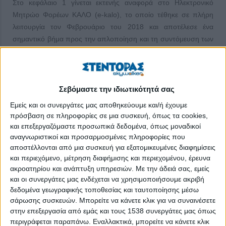
Στο κεφάλαιο 1 γίνεται εκτενής αναφορά στο Ηλεκτρονικό
Μητρώο Φορέων ΚΑΛΟ (e-kalo), το οποίο τέθηκε σε πλήρη
λειτουργία τον Φεβρουάριο του 2018 και αποτέλεσε ένα
σημαντικό βήμα προς την απλοποίηση και τη συντόμευση των
διοικητικών διαδικασιών που αφορούν το Μητρώο Φορέων
Κοινωνικής & Αλληλέγγυας Οικονομίας.
Από τις αρχές του 2018 η ηλεκτρονική πλατφόρμα, στην οποία
Σεβόμαστε την ιδιωτικότητά σας
πρόσβαση έχουν όλοι οι πολίτες εφόσον έχουν πιστοποιηθεί
Εμείς και οι συνεργάτες μας αποθηκεύουμε και/ή έχουμε
από το σύστημα, αποτελεί το βασικότερο εργαλείο για τη
πρόσβαση σε πληροφορίες σε μια συσκευή, όπως τα cookies,
διευκόλυνση των συναλλαγών των φορέων ΚΑΛΟ με τις
και επεξεργαζόμαστε προσωπικά δεδομένα, όπως μοναδικοί
αρμόδιες Υπηρεσίες της Ειδικής Γραμματείας ΚΑΛΟ και
αναγνωριστικοί και προσαρμοσμένες πληροφορίες που
παράλληλα συμβάλλει καθοριστικά στη μείωση του χρόνου
αποστέλλονται από μια συσκευή για εξατομικευμένες διαφημίσεις
εξέτασης και διεκπεραίωσης των αιτημάτων των φορέων
και περιεχόμενο, μέτρηση διαφήμισης και περιεχομένου, έρευνα
ΚΑΛΟ. Οι διαδικασίες, οι οποίες πλέον υλοποιούνται μέσω της
ακροατηρίου και ανάπτυξη υπηρεσιών.
Με την άδειά σας, εμείς
και οι συνεργάτες μας ενδέχεται να χρησιμοποιήσουμε ακριβή
διαδικτυακής πύλης, αφορούν την εγγραφή στο Γενικό Μητρώο
δεδομένα γεωγραφικής τοποθεσίας και ταυτοποίησης μέσω
Φορέων ΚΑΛΟ, καθώς επίσης τη χορήγηση πιστοποιητικού
σάρωσης συσκευών. Μπορείτε να κάνετε κλικ για να συναινέσετε
μέλους, βεβαιώσεων καταχώρισης τροποποιήσεων στοιχείων
στην επεξεργασία από εμάς και τους 1538 συνεργάτες μας όπως
του φορέα, βεβαιώσεων ιστορικού μεταβολών και βεβαιώσεων
περιγράφεται παραπάνω. Εναλλακτικά, μπορείτε να κάνετε κλικ