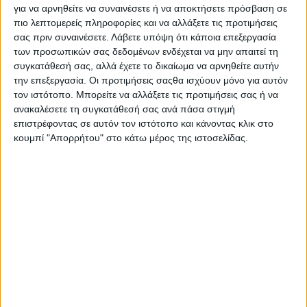
διαγραφής από το Γενικό Μητρώο Φορέων ΚΑΛΟ.
για να αρνηθείτε να συναινέσετε ή να αποκτήσετε πρόσβαση σε
πιο λεπτομερείς πληροφορίες και να αλλάξετε τις προτιμήσεις
Επιπλέον, στο ίδιο κεφάλαιο ιδιαίτερη αναφορά γίνεται στις
σας πριν συναινέσετε.
Λάβετε υπόψη ότι κάποια επεξεργασία
προβλεπόμενες ενέργειες που αναμένεται να υλοποιηθούν
των προσωπικών σας δεδομένων ενδέχεται να μην απαιτεί τη
εντός του 2018, στις οποίες εντάσσεται η διασύνδεση του
συγκατάθεσή σας, αλλά έχετε το δικαίωμα να αρνηθείτε αυτήν
ηλεκτρονικού μητρώου ΚΑΛΟ με τα υπόλοιπα υποσυστήματα
την επεξεργασία. Οι προτιμήσεις σαςθα ισχύουν μόνο για αυτόν
τον ιστότοπο. Μπορείτε να αλλάξετε τις προτιμήσεις σας ή να
του πληροφοριακού συστήματος «Εργάνη» και με τα
ανακαλέσετε τη συγκατάθεσή σας ανά πάσα στιγμή
πληροφοριακά συστήματα της Ανεξάρτητης Αρχής Δημοσίων
επιστρέφοντας σε αυτόν τον ιστότοπο και κάνοντας κλικ στο
Εσόδων ώστε να αντλούνται σημαντικά οικονομικά στοιχεία
κουμπί "Απορρήτου" στο κάτω μέρος της ιστοσελίδας.
των φορέων (π.χ. κύκλος εργασιών, κέρδη κ.λπ.), απαραίτητα
για τον έλεγχο και την παρακολούθηση του πεδίου της ΚΑΛΟ,
προκειμένου να διαμορφώνονται οι κατάλληλες πολιτικές για τη
στήριξη και την ανάπτυξή του.
Επίσης περιλαμβάνονται νομοθετικές πρωτοβουλίες που
πρόκειται να αναληφθούν το προσεχές χρονικό διάστημα και
αφορούν την αποσαφήνιση της εθελοντικής εργασίας στο
πλαίσιο της κοινωνικής και αλληλέγγυας οικονομίας, αλλά και
αναγκαίες τροποποιήσεις που έγιναν στο θεσμικό πλαίσιο για
την ΚΑΛΟ (Ν. 4430/2016) προκειμένου να αντιμετωπιστούν