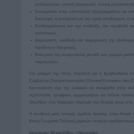
επιδιώκοντας τοπική παραγωγή, τοπική μεταποίηση 
Συνεργασία στην υλοποίηση προγραμμάτων σε αντικ
διατροφή, η συσχέτιση με την υγεία πληθυσμού, η εκ
Συνδιοργάνωση για την ανάδειξη, την προβολή κα
πολιτισμού.
Διερεύνηση, ανάδειξη και τεκμηρίωση της ιδιαίτερ
προϊόντων διατροφής.
Ενίσχυση της συνεργασίας μεταξύ των χώρων μαζική
παραγωγών.
Στο κόψιμο της πίτας παρέστη και η βραβευθείσα σ
Συμβούλιο Οινογαστρονομίας (Conseil Européen des 
Κοντογιάννη είχε την ευκαιρία να αναφερθεί στην 
τεχνολογίας τροφίμων, αρχιμαγείρων και άλλων τοπι
αλυσίδων στις διάφορες περιοχές της Αττικής ίσως στις 
Η σύνθεση μιας τοπικής ομάδας δράσης στην Αττική 
Κοινή Γεωργική Πολιτική μερικών τοπικών εφοδιαστικών
Δημήτρης Μιχαηλίδης, «Αγρονέα»