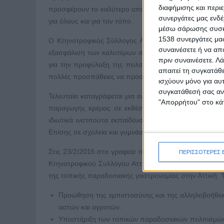
διαφήμισης και περι
προσφέρουν το καλύτερο αποτέλεσμα στον καταναλωτή
συνεργάτες μας ενδέ
για όλους και για τον τόπο.
μέσω σάρωσης συσκευ
1538 συνεργάτες μας
Ο Κτηνοτροφικός Σύλλογος Αττικής «Άγιος Γεώργιος» εσ
συναινέσετε ή να απ
εξασφάλιση των καλυτέρων συνθηκών εκτροφής. Το σημ
πριν συναινέσετε.
Λά
για την προφύλαξη της πολιτιστικής κληρονομιάς και 
απαιτεί τη συγκατάθ
πολλές προσπάθειες να προσανατολιστούν οι κτηνοτρόφ
ισχύουν μόνο για αυ
συγκατάθεσή σας ανά
Τελευταία καταγράφεται μια εντατική προσπάθειά του ν
"Απορρήτου" στο κάτ
παραγωγής κρέμας σε εκθέσεις, καθώς και με πολλή 
ιδιωτικά ινστιτούτα εκπαίδευσης και κατάρτισης (ΙΙΕΚ
Επίσης σε σχολεία και γυμνάσια στην ύπαιθρο της Αττικ
Στις 23/2/2016 στα γραφεία της «Ακρόπολις» στο κτίρ
ΠΕΡΙΣΣΟΤΕΡΕΣ 
Κτηνοτροφικού Συλλόγου Αττικής, επαναβεβαίωσε το 
της τοπικής παραδοσιακής γαστρονομίας στην Αττική. Τ
Προώθηση της εμπιστοσύνης και της αλληλοβοήθεια
αστών και αγροτών.
Υποστήριξη των τοπικών παραδοσιακών πολιτισμών 