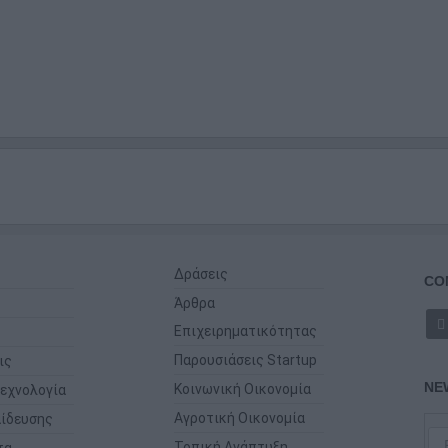
Δράσεις
CO
Άρθρα
Επιχειρηματικότητας
Παρουσιάσεις Startup
ις
NE
Κοινωνική Οικονομία
εχνολογία
Αγροτική Οικονομία
ίδευσης
Τοπική Ανάπτυξη