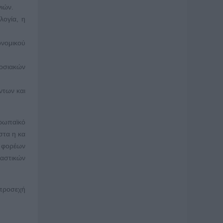
ιών.
λογία, η
ονομικού
δοσιακών
ντων και
υρωπαϊκό
στα η κα
, φορέων
ιαστικών
 προσεχή