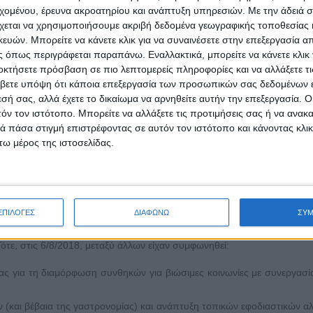
εχομένου, έρευνα ακροατηρίου και ανάπτυξη υπηρεσιών.
Με την άδειά σα
. Όσο πιο γρήγορα το καταλάβουν οι εμπλεκόμενες ομάδες, τόσο το 
χεται να χρησιμοποιήσουμε ακριβή δεδομένα γεωγραφικής τοποθεσίας 
ών. Μπορείτε να κάνετε κλικ για να συναινέσετε στην επεξεργασία απ
 όπως περιγράφεται παραπάνω. Εναλλακτικά, μπορείτε να κάνετε κλικ γ
ωτερικά κάνει εκπαιδευτικά σεμινάρια, ημερίδες, επισκέψεις μελέτης
οκτήσετε πρόσβαση σε πιο λεπτομερείς πληροφορίες και να αλλάξετε τι
ερινό διοικητικό συμβούλιο του συλλόγου καταβάλλει ιδιαίτερες προ
βετε υπόψη ότι κάποια επεξεργασία των προσωπικών σας δεδομένων ε
του τρόπου ζωής (ήθη και έθιμα) των κτηνοτρόφων της Αττικής. Επίσ
εσή σας, αλλά έχετε το δικαίωμα να αρνηθείτε αυτήν την επεξεργασία. 
οι-μέλη του σε αυτόχθονες φυλές ζώων και σιτηρέσιο από τοπικές πη
τόν τον ιστότοπο. Μπορείτε να αλλάξετε τις προτιμήσεις σας ή να ανακα
 πάσα στιγμή επιστρέφοντας σε αυτόν τον ιστότοπο και κάνοντας κλι
α ανοιχτεί στην κοινωνία και στους καταναλωτές με επιδείξεις τυροκόμ
ω μέρος της ιστοσελίδας.
επιτυχία, σε συνεργασία με τη Λέσχη Αρχιμαγείρων Αττικής «Ακρόπο
) και σε δημόσια ΙΕΚ στους κλάδους της μαγειρικής και της ζαχαροπλ
ής.
ιο της ICOMOS (Πειραιώς 73, Αθήνα) ο κ. Γιάννης Κοντογιάννης, πρόε
ΕΠΙΛΟΓΕΣ
ΔΙΑΦΩΝΩ
ΣΥ
πρωτόκολλο συνεργασίας με τη Λέσχη Αρχιμαγείρων Αττικής για την 
ότε, στις 6/8/2018, μεταξύ άλλων είχαν συμφωνηθεί:
ς για τη διαμόρφωση συνθηκών για βιώσιμες κοινωνίες με συνεργασί
(και βέβαια της γαστρονομίας) και ανάπτυξη τοπικών εφοδιαστικών α