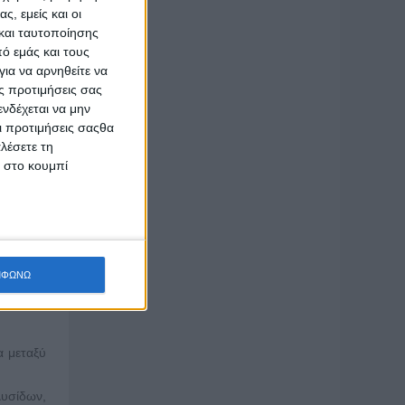
ς, εμείς και οι
καλύτερο
και ταυτοποίησης
ό εμάς και τους
ια να αρνηθείτε να
 για την
ς προτιμήσεις σας
σπάθειες
νδέχεται να μην
ης κάνει
Οι προτιμήσεις σαςθα
γές.
λέσετε τη
κ στο κουμπί
ησης και
λις», σε
αστικής.
δρος του
ΜΦΩΝΩ
προώθηση
α μεταξύ
λυσίδων,