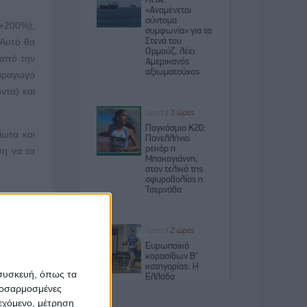
(+200%),
 Αυτό θα
 από την
παραγωγό
ντα) και
ίωτα και
ση να τα
αι να τα
ρούσε να
κή οφέλη
κά), τον
 συσκευή, όπως τα
ι ότι οι
προσαρμοσμένες
ιεχόμενο, μέτρηση
στόχο να