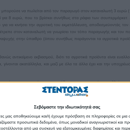
θα μπορούσε να πωλείται από τον παραγωγό στον καταναλωτή 3 ευρώ 
ί για 8 ευρώ, που το βρίσκει συνήθως στα ράφια των σουπερμάρκετ.
 για να κινήσει την αγροτική του εκμετάλλευση, αποδεσμεύοντάς τον
επέτρεπε στον καταναλωτή να γνωρίσει τον τόπο παραγωγής και τον 
 αναψυχής στην ύπαιθρο (όπου συνήθως παράγονται τα αγροτικά προϊό
ώς αντικείμενο εκβιασμού, διότι τα αγροτικά προϊόντα είναι ευαλλο
 γίνονται ακατάλληλα, και μαζί με όλα τα άλλα έχει και την υποχρέω
ωγός να τυποποιεί, να συσκευάζει και να μεταποιεί τα ευαλλοίωτα κ
ρότερου όγκου και άρα αποθηκεύσιμα. Σε αυτή τη διαδικασία θα μπο
1-2-2014), που ακόμα καρκινοβατεί και δεν μπορεί να αποδώσει επαρ
ένουν αντικείμενο εκβιασμού.
Σεβόμαστε την ιδιωτικότητά σας
οτελείται από το πολλαπλασιαστικό υλικό (αυτόχθονα, ενδημικά, τοπι
άτες μας αποθηκεύουμε και/ή έχουμε πρόσβαση σε πληροφορίες σε μια
νομίας (μόδα, πολιτιστική κληρονομιά) και τον καταναλωτή. Μοιάζε
ργαζόμαστε προσωπικά δεδομένα, όπως μοναδικοί αναγνωριστικοί και 
στέλλονται από μια συσκευή για εξατομικευμένες διαφημίσεις και περ
τές-εκτροφείς και οι αρχιμάγειροι αποτελούν μια ενιαία ομάδα με 