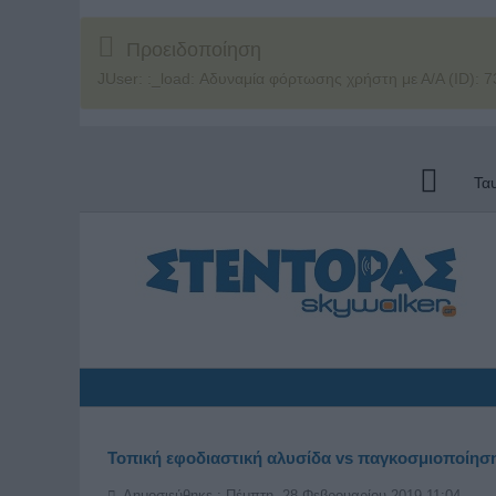
Προειδοποίηση
JUser: :_load: Αδυναμία φόρτωσης χρήστη με Α/Α (ID): 7
Τα
Τοπική εφοδιαστική αλυσίδα vs παγκοσμιοποίησ
Δημοσιεύθηκε : Πέμπτη, 28 Φεβρουαρίου 2019 11:04