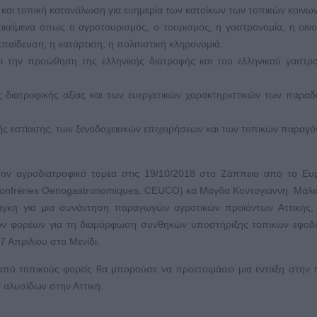
και τοπική κατανάλωση για ευημερία των κατοίκων των τοπικών κοινων
είμενα όπως ο αγροτουρισμός, ο τουρισμός, η γαστρονομία, η οινο
παίδευση, η κατάρτιση, η πολιτιστική κληρονομιά.
ι την προώθηση της ελληνικής διατροφής και του ελληνικού γαστρ
ης διατροφικής αξίας και των ευεργετικών χαρακτηριστικών των παρα
ς εστίασης, των ξενοδοχειακών επιχειρήσεων και των τοπικών παραγό
τον αγροδιατροφικό τομέα στις 19/10/2018 στο Ζάππειο από το Ε
Confréries Oenogastronomiques, CEUCO) κα Μάγδα Κοντογιάννη. Μάλι
ανάγκη για μια συνάντηση παραγωγών αγροτικών προϊόντων Αττικής
κών φορέων για τη διαμόρφωση συνθηκών υποστήριξης τοπικών εφοδ
7 Απριλίου στο Μενίδι.
από τοπικούς φορείς θα μπορούσε να προετοιμάσει μια ένταξη στην
 αλυσίδων στην Αττική.