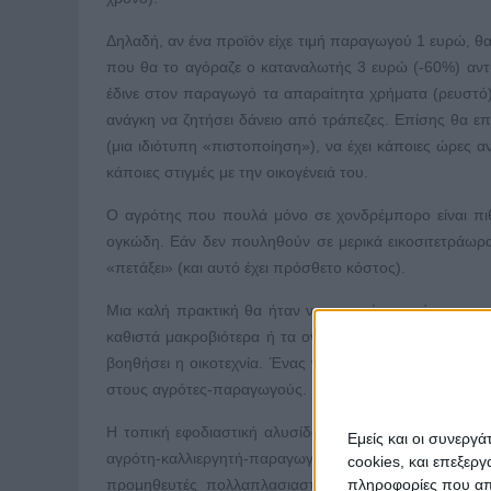
Δηλαδή, αν ένα προϊόν είχε τιμή παραγωγού 1 ευρώ, 
που θα το αγόραζε ο καταναλωτής 3 ευρώ (-60%) αντ
έδινε στον παραγωγό τα απαραίτητα χρήματα (ρευστό)
ανάγκη να ζητήσει δάνειο από τράπεζες. Επίσης θα 
(μια ιδιότυπη «πιστοποίηση»), να έχει κάποιες ώρες
κάποιες στιγμές με την οικογένειά του.
Ο αγρότης που πουλά μόνο σε χονδρέμπορο είναι πιθαν
ογκώδη. Εάν δεν πουληθούν σε μερικά εικοσιτετράωρα,
«πετάξει» (και αυτό έχει πρόσθετο κόστος).
Μια καλή πρακτική θα ήταν να μπορεί ο αγρότης-παραγ
καθιστά μακροβιότερα ή τα ογκώδη να τα καθιστά μικ
βοηθήσει η οικοτεχνία. Ένας νόμος του 2014 (4235/1
στους αγρότες-παραγωγούς. Και έτσι, οι αγρότες παραμ
Η τοπική εφοδιαστική αλυσίδα (short supply chain) απ
Εμείς και οι συνεργ
αγρότη-καλλιεργητή-παραγωγό, τον φορέα της γαστρο
cookies, και επεξε
πληροφορίες που απο
προμηθευτές πολλαπλασιαστικού υλικού, οι καλλιεργη