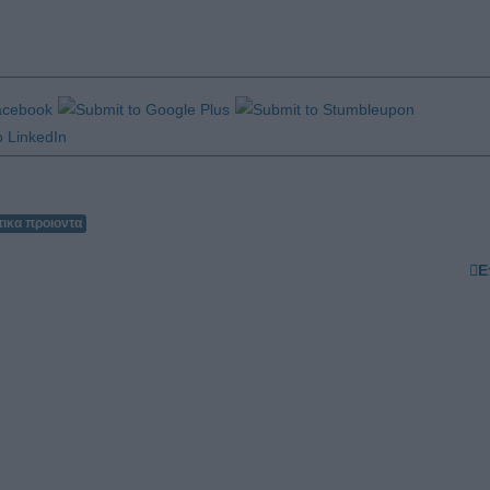
τικα προιοντα
Ε