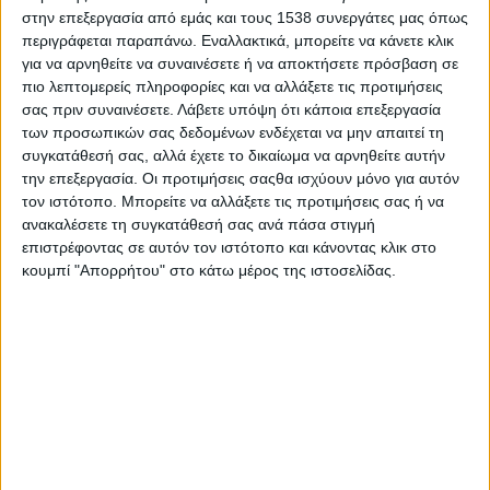
ποικιλώνυμα «καζίνο».
στην επεξεργασία από εμάς και τους 1538 συνεργάτες μας όπως
περιγράφεται παραπάνω. Εναλλακτικά, μπορείτε να κάνετε κλικ
Διαδικασίες ισοδύναμες με απαγόρευση –αποκλεισμό–
για να αρνηθείτε να συναινέσετε ή να αποκτήσετε πρόσβαση σε
αντιμετωπίζουν οι αγρότες. Το 2012 ψηφίστηκε από την
πιο λεπτομερείς πληροφορίες και να αλλάξετε τις προτιμήσεις
σας πριν συναινέσετε.
Λάβετε υπόψη ότι κάποια επεξεργασία
Ελληνική Βουλή ο νόμος 4056 για τους όρους και τις
των προσωπικών σας δεδομένων ενδέχεται να μην απαιτεί τη
προϋποθέσεις για την έκδοση άδειας λειτουργίας σταβλικής
συγκατάθεσή σας, αλλά έχετε το δικαίωμα να αρνηθείτε αυτήν
εγκατάστασης και περιλάμβανε και τη μεταβατική περίοδο για
την επεξεργασία. Οι προτιμήσεις σαςθα ισχύουν μόνο για αυτόν
την προσαρμογή των υπαρχόντων στάβλων στο νέο πλαίσιο.
τον ιστότοπο. Μπορείτε να αλλάξετε τις προτιμήσεις σας ή να
Με διαδοχικούς νόμους η υπάρχουσα μεταβατική περίοδος
ανακαλέσετε τη συγκατάθεσή σας ανά πάσα στιγμή
έληξε τον Ιούνιο του 2019 χωρίς να φροντίσει κάποιος το
επιστρέφοντας σε αυτόν τον ιστότοπο και κάνοντας κλικ στο
πρόβλημα, ίσως λόγω άλλων προτεραιοτήτων, π.χ. εκλογές.
κουμπί "Απορρήτου" στο κάτω μέρος της ιστοσελίδας.
Μέχρι σήμερα έχει αδειοδοτηθεί μόνο το 15%-20% των
υπαρχόντων κτηνοτροφικών εγκαταστάσεων πανελλαδικά.
Ενδεικτικά στην ανατολική Αττική από 178 υποβληθέντες
φακέλους αδειοδότησης από μέλη του Κτηνοτροφικού
Συλλόγου Αττικής «Άγιος Γεώργιος» στην Περιφερειακή
Ενότητα Ανατολικής Αττικής έχουν εκδοθεί μόνο 28 άδειες
(προσωρινές ή οποιοδήποτε τύπου) από τη Διεύθυνση