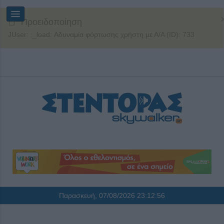
Προειδοποίηση
JUser: :_load: Αδυναμία φόρτωσης χρήστη με Α/Α (ID): 733
Παρασκευή, 07/08/2026
23:12:56