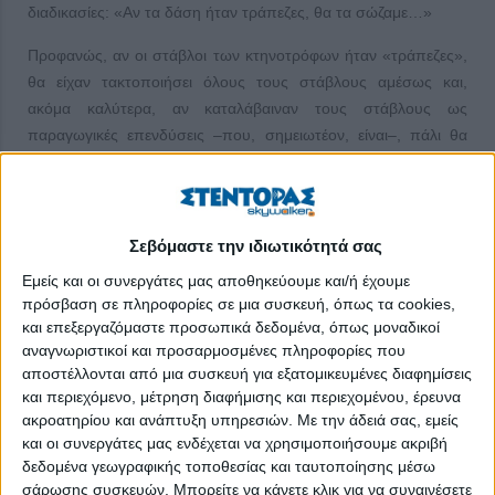
διαδικασίες: «Αν τα δάση ήταν τράπεζες, θα τα σώζαμε…»
Προφανώς, αν οι στάβλοι των κτηνοτρόφων ήταν «τράπεζες»,
θα είχαν τακτοποιήσει όλους τους στάβλους αμέσως και,
ακόμα καλύτερα, αν καταλάβαιναν τους στάβλους ως
παραγωγικές επενδύσεις –που, σημειωτέον, είναι–, πάλι θα
τους είχαν τακτοποιήσει.
Οι στάβλοι είναι παραγωγικές επενδύσεις και μάλιστα
πραγματικού πλούτου, πραγματικών αξιών. Όλα τα άλλα στις
Σεβόμαστε την ιδιωτικότητά σας
εθνικές οικονομίες είναι πρόσθεση υπεραξιών στον πραγματικό
Εμείς και οι συνεργάτες μας αποθηκεύουμε και/ή έχουμε
πλούτο ή προσφορά υπηρεσιών, αλλά δεν είναι πραγματικός
πρόσβαση σε πληροφορίες σε μια συσκευή, όπως τα cookies,
πλούτος.
και επεξεργαζόμαστε προσωπικά δεδομένα, όπως μοναδικοί
αναγνωριστικοί και προσαρμοσμένες πληροφορίες που
Πρόσφατα παρακολουθούμε τις νομοθετικές πρωτοβουλίες της
αποστέλλονται από μια συσκευή για εξατομικευμένες διαφημίσεις
Βουλής των Ελλήνων και διαβάζουμε ότι προτείνεται να
και περιεχόμενο, μέτρηση διαφήμισης και περιεχομένου, έρευνα
θεωρείται πειθαρχικό παράπτωμα η καθυστέρηση
ακροατηρίου και ανάπτυξη υπηρεσιών.
Με την άδειά σας, εμείς
επενδύσεων. Μπράβο, πολύ σωστό, αλλά επενδύσεις είναι και
και οι συνεργάτες μας ενδέχεται να χρησιμοποιήσουμε ακριβή
οι στάβλοι των κτηνοτρόφων. Δεν είναι μόνο οι τεχνολογίες
δεδομένα γεωγραφικής τοποθεσίας και ταυτοποίησης μέσω
πληροφορικής, οι τουριστικές μονάδες, οι υπεραγορές και τα
σάρωσης συσκευών. Μπορείτε να κάνετε κλικ για να συναινέσετε