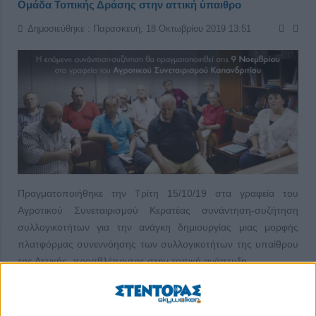
Ομάδα Τοπικής Δράσης στην αττική ύπαιθρο
Δημοσιεύθηκε : Παρασκευή, 18 Οκτωβρίου 2019 13:51
Πραγματοποιήθηκε την Τρίτη 15/10/19 στα γραφεία του
Αγροτικού Συνεταιρισμού Κερατέας συνάντηση-συζήτηση
συλλογικοτήτων για την ανάγκη δημιουργίας μιας μορφής
πλατφόρμας συνεννόησης των συλλογικοτήτων της υπαίθρου
της Αττικής, προσβλέποντας στην τοπική ανάπτυξη.
Ήταν η τέταρτη φετινή συνάντηση-συζήτηση φορέων για την
ανταλλαγή σκέψεων και ενημέρωσης για τις Ομάδες Τοπικής