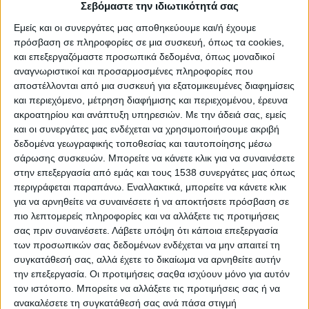
Σεβόμαστε την ιδιωτικότητά σας
Δράσης (Local Action Groups [LAG ή GAL], [ΟΤΔ]) και την
πιθανότητα να είναι χρήσιμες στην ύπαιθρο της Αττικής, η
Εμείς και οι συνεργάτες μας αποθηκεύουμε και/ή έχουμε
οποία δέχεται την ισχυρή πίεση της τσιμεντοποίησης αλλά
πρόσβαση σε πληροφορίες σε μια συσκευή, όπως τα cookies,
πρέπει παράλληλα να εξυπηρετεί το κλεινόν άστυ με τα 4 ή 6 ή
και επεξεργαζόμαστε προσωπικά δεδομένα, όπως μοναδικοί
αναγνωριστικοί και προσαρμοσμένες πληροφορίες που
7 εκατομμύρια ανθρώπων καθημερινά και να είναι βιώσιμη για
αποστέλλονται από μια συσκευή για εξατομικευμένες διαφημίσεις
τους κατοίκους της.
και περιεχόμενο, μέτρηση διαφήμισης και περιεχομένου, έρευνα
ακροατηρίου και ανάπτυξη υπηρεσιών.
Με την άδειά σας, εμείς
Η πρώτη συνάντηση έγινε από τον Κτηνοτροφικό Σύλλογο
και οι συνεργάτες μας ενδέχεται να χρησιμοποιήσουμε ακριβή
Αττικής στο Μενίδι, η δεύτερη από τον ίδιο στην Παλλήνη και η
δεδομένα γεωγραφικής τοποθεσίας και ταυτοποίησης μέσω
Τρίτη σε συνεργασία με το Κέντρο Μελισσοκομίας Κερατέας.
σάρωσης συσκευών. Μπορείτε να κάνετε κλικ για να συναινέσετε
στην επεξεργασία από εμάς και τους 1538 συνεργάτες μας όπως
Η επόμενη συνάντηση-συζήτηση είναι προγραμματισμένη για
περιγράφεται παραπάνω. Εναλλακτικά, μπορείτε να κάνετε κλικ
τις 9 Νοεμβρίου, στις 18:00, στον Αγροτικό Συνεταιρισμό
για να αρνηθείτε να συναινέσετε ή να αποκτήσετε πρόσβαση σε
Καπανδριτίου, ανοιχτή σε όλες τις συλλογικότητες της αττικής
πιο λεπτομερείς πληροφορίες και να αλλάξετε τις προτιμήσεις
υπαίθρου και κυρίως της βόρειας Αττικής.
σας πριν συναινέσετε.
Λάβετε υπόψη ότι κάποια επεξεργασία
των προσωπικών σας δεδομένων ενδέχεται να μην απαιτεί τη
Στην Κερατέα (15/10/19) προσήλθαν πολλοί και μεταξύ αυτών
συγκατάθεσή σας, αλλά έχετε το δικαίωμα να αρνηθείτε αυτήν
οι: Δημήτρης Λεβαντής (φιλοξενών, πρόεδρος του Α.Σ.
την επεξεργασία. Οι προτιμήσεις σαςθα ισχύουν μόνο για αυτόν
Κερατέας), Ζωή Ιωαννίδου (Α.Σ. Κερατέας), Μάγδα
τον ιστότοπο. Μπορείτε να αλλάξετε τις προτιμήσεις σας ή να
Κοντογιάννη (Κτηνοτροφικός Σύλλογος Αττικής), Γιάννης
ανακαλέσετε τη συγκατάθεσή σας ανά πάσα στιγμή