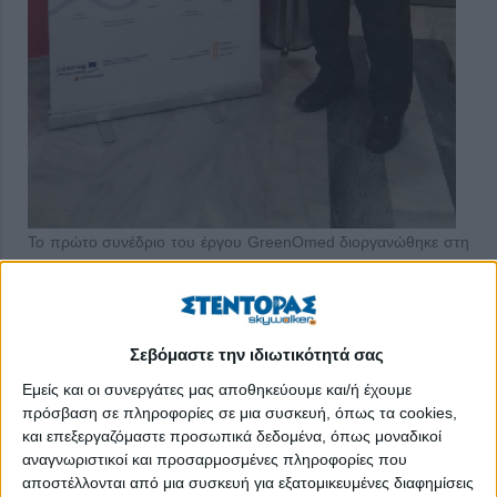
Το πρώτο συνέδριο του έργου GreenOmed διοργανώθηκε στη
Θεσσαλονίκη με θέμα «Τι είναι η “πράσινη μεταποίηση”;
Ευκαιρίες, προκλήσεις και αντίκτυπος στη ζωή των πολιτών»,
στις 7/3/2018, στο Κέντρο Διάδοσης Ερευνητικών
Αποτελεσμάτων (ΚΕ.Δ.Ε.Α.) του Αριστοτελείου Πανεπιστημίου
Σεβόμαστε την ιδιωτικότητά σας
Θεσσαλονίκης.
Εμείς και οι συνεργάτες μας αποθηκεύουμε και/ή έχουμε
πρόσβαση σε πληροφορίες σε μια συσκευή, όπως τα cookies,
Ήμουν εκεί σε μία προσπάθεια να καταλάβω λίγο καλύτερα τι
και επεξεργαζόμαστε προσωπικά δεδομένα, όπως μοναδικοί
σημαίνει «πράσινη μεταποίηση» για τους πολίτες της Ελλάδας
αναγνωριστικοί και προσαρμοσμένες πληροφορίες που
και της Ευρώπης και πώς επενδύονται 2.000.000 € από τα
αποστέλλονται από μια συσκευή για εξατομικευμένες διαφημίσεις