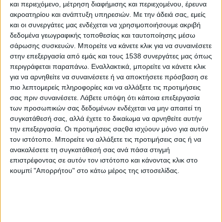
χρήματα των φορολογούμενων Ελλήνων και άλλων
και περιεχόμενο, μέτρηση διαφήμισης και περιεχομένου, έρευνα
Ευρωπαίων σε αυτή.
ακροατηρίου και ανάπτυξη υπηρεσιών.
Με την άδειά σας, εμείς
και οι συνεργάτες μας ενδέχεται να χρησιμοποιήσουμε ακριβή
Το συνέδριο διοργανώθηκε από το Διαβαλκανικό Κέντρο
δεδομένα γεωγραφικής τοποθεσίας και ταυτοποίησης μέσω
Περιβάλλοντος (i-BEC) και τη διεθνή κοινοπραξία του
σάρωσης συσκευών. Μπορείτε να κάνετε κλικ για να συναινέσετε
ευρωπαϊκού έργου
GreenOmed «Διαπεριφερειακή συνεργασία
στην επεξεργασία από εμάς και τους 1538 συνεργάτες μας όπως
περιγράφεται παραπάνω. Εναλλακτικά, μπορείτε να κάνετε κλικ
στη Μεσόγειο για την καινοτομία στην πράσινη μεταποίηση»
,
για να αρνηθείτε να συναινέσετε ή να αποκτήσετε πρόσβαση σε
που έχει στόχο να συμβάλει στην ανάπτυξη και στη λειτουργία
πιο λεπτομερείς πληροφορίες και να αλλάξετε τις προτιμήσεις
ενός ευρωπαϊκού δικτύου πιλοτικών συνεργατικών μονάδων
σας πριν συναινέσετε.
Λάβετε υπόψη ότι κάποια επεξεργασία
για την πράσινη βιομηχανία.
των προσωπικών σας δεδομένων ενδέχεται να μην απαιτεί τη
συγκατάθεσή σας, αλλά έχετε το δικαίωμα να αρνηθείτε αυτήν
Η μεταποίηση αποτελεί θεμελιώδη πυλώνα της ευρωπαϊκής
την επεξεργασία. Οι προτιμήσεις σαςθα ισχύουν μόνο για αυτόν
οικονομίας και η πράσινη μεταποίηση αποτελεί κορυφαία
τον ιστότοπο. Μπορείτε να αλλάξετε τις προτιμήσεις σας ή να
προτεραιότητα για την Ευρώπη, η οποία καλύπτει ταυτόχρονα
ανακαλέσετε τη συγκατάθεσή σας ανά πάσα στιγμή
τις προκλήσεις για τις επιχειρήσεις σε όλες τις ευρωπαϊκές
επιστρέφοντας σε αυτόν τον ιστότοπο και κάνοντας κλικ στο
περιφέρειες.
κουμπί "Απορρήτου" στο κάτω μέρος της ιστοσελίδας.
Πώς όμως επηρεάζει η πράσινη μεταποίηση την καθημερινή
ζωή των πολιτών; Πώς μπορούν οι πολίτες με τη σειρά τους να
συμβάλουν στην πράσινη βιομηχανία και μεταποίηση στις