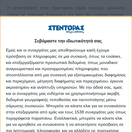
Η απασχόληση στον πρωτογενή τομέα συνεχώς μειώνεται
(παρά τις πολιτικές δηλώσεις), όχι διότι δεν υπάρχει ζήτηση,
αλλά επειδή δεν υπάρχει προσφορά εργαζομένων. Σχεδόν
κανένας δεν θέλει να δουλέψει στη φυτική παραγωγή (π.χ.
θερμοκήπια φράουλας ή συλλογή ροδάκινων) και τα πράγματα
Σεβόμαστε την ιδιωτικότητά σας
είναι ακόμα πιο δύσκολα στη ζωική παραγωγή. Κανένας δεν
θέλει να γίνει βοσκός, τσομπάνης, εργάτης στάβλου.
Εμείς και οι συνεργάτες μας αποθηκεύουμε και/ή έχουμε
πρόσβαση σε πληροφορίες σε μια συσκευή, όπως τα cookies,
Είναι εντυπωσιακό ότι οι αστοί και οι σκεπτόμενοι με τον αστικό
και επεξεργαζόμαστε προσωπικά δεδομένα, όπως μοναδικοί
τρόπο της τεχνητής κοινωνίας δεν μπορούν να αντιληφθούν
αναγνωριστικοί και προσαρμοσμένες πληροφορίες που
αποστέλλονται από μια συσκευή για εξατομικευμένες διαφημίσεις
τον τρόπο λειτουργίας της φυσικής αγροτικής κοινωνίας.
και περιεχόμενο, μέτρηση διαφήμισης και περιεχομένου, έρευνα
Προσπαθούν να στριμώξουν τη ζωντανή φύση και την εργασία
ακροατηρίου και ανάπτυξη υπηρεσιών.
Με την άδειά σας, εμείς
των φροντιστών του περιβάλλοντος (των αγροτών) στα αστικά
και οι συνεργάτες μας ενδέχεται να χρησιμοποιήσουμε ακριβή
τεχνητά πρότυπα του 8ώρου, της εβδομαδιαίας αργίας
δεδομένα γεωγραφικής τοποθεσίας και ταυτοποίησης μέσω
(weekend) και της ομαλής ετήσιας εργασίας σε 48 εβδομάδες
σάρωσης συσκευών. Μπορείτε να κάνετε κλικ για να συναινέσετε
χωρίς να αντιλαμβάνονται τη συνέχεια της ζωής στη φύση, στο
στην επεξεργασία από εμάς και τους 1538 συνεργάτες μας όπως
φυσικό περιβάλλον.
περιγράφεται παραπάνω. Εναλλακτικά, μπορείτε να κάνετε κλικ
για να αρνηθείτε να συναινέσετε ή να αποκτήσετε πρόσβαση σε
Εάν φυσάει αλλά πρέπει να ψεκάσεις και βέβαια να μη
πιο λεπτομερείς πληροφορίες και να αλλάξετε τις προτιμήσεις