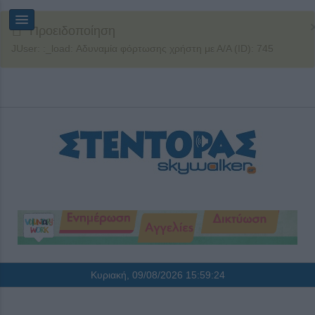
Προειδοποίηση
JUser: :_load: Αδυναμία φόρτωσης χρήστη με Α/Α (ID): 745
Κυριακή, 09/08/2026
15:59:24