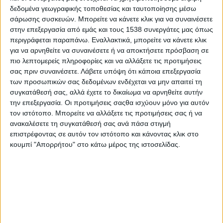
οποίο κατ’ επάγγελμα διοργανώνει οργανωμένα ταξίδια και
δεδομένα γεωγραφικής τοποθεσίας και ταυτοποίησης μέσω
τα πωλεί ή τα προσφέρει προς πώληση απευθείας ή μέσω
σάρωσης συσκευών. Μπορείτε να κάνετε κλικ για να συναινέσετε
πωλητή.
στην επεξεργασία από εμάς και τους 1538 συνεργάτες μας όπως
Ο πωλητής είναι το πρόσωπο, φυσικό ή νομικό, που πωλεί
περιγράφεται παραπάνω. Εναλλακτικά, μπορείτε να κάνετε κλικ
ή προσφέρει προς πώληση το οργανωμένο ταξίδι που έχει
για να αρνηθείτε να συναινέσετε ή να αποκτήσετε πρόσβαση σε
πιο λεπτομερείς πληροφορίες και να αλλάξετε τις προτιμήσεις
προγραμματίσει ο διοργανωτής.
σας πριν συναινέσετε.
Λάβετε υπόψη ότι κάποια επεξεργασία
Η νομοθεσία για τα οργανωμένα ταξίδια προβλέπει την
των προσωπικών σας δεδομένων ενδέχεται να μην απαιτεί τη
συγκατάθεσή σας, αλλά έχετε το δικαίωμα να αρνηθείτε αυτήν
υποχρέωση του διοργανωτή ή του πωλητή του ταξιδιού να
την επεξεργασία. Οι προτιμήσεις σαςθα ισχύουν μόνο για αυτόν
κοινοποιεί στον καταναλωτή την περιγραφή του, καθώς και την
τον ιστότοπο. Μπορείτε να αλλάξετε τις προτιμήσεις σας ή να
τιμή του, πριν από τη σύναψη της σύμβασης χωρίς να
ανακαλέσετε τη συγκατάθεσή σας ανά πάσα στιγμή
περιλαμβάνει απατηλές ενδείξεις. Ο διοργανωτής δεν
επιστρέφοντας σε αυτόν τον ιστότοπο και κάνοντας κλικ στο
υποχρεώνεται να διαθέτει διαφημιστικά φυλλάδια για την
κουμπί "Απορρήτου" στο κάτω μέρος της ιστοσελίδας.
ενημέρωση των καταναλωτών, όταν όμως το κάνει, θα πρέπει
να αναφέρει με σαφή τρόπο την τιμή και πληροφορίες για τον
προορισμό, τα μέσα μεταφοράς (χαρακτηριστικά και
κατηγορίες), τον τύπο του καταλύματος (ανέσεις και
χαρακτηριστικά), τα παρεχόμενα γεύματα, το δρομολόγιο,
πληροφορίες σχετικά με τα διαβατήρια κ.λπ., την προκαταβολή