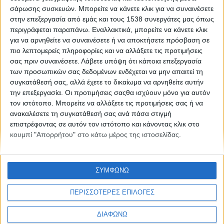
Δεν είναι αυτό που νομίζεις
σάρωσης συσκευών. Μπορείτε να κάνετε κλικ για να συναινέσετε
στην επεξεργασία από εμάς και τους 1538 συνεργάτες μας όπως
περιγράφεται παραπάνω. Εναλλακτικά, μπορείτε να κάνετε κλικ
για να αρνηθείτε να συναινέσετε ή να αποκτήσετε πρόσβαση σε
πιο λεπτομερείς πληροφορίες και να αλλάξετε τις προτιμήσεις
σας πριν συναινέσετε.
Λάβετε υπόψη ότι κάποια επεξεργασία
των προσωπικών σας δεδομένων ενδέχεται να μην απαιτεί τη
CONNECT
συγκατάθεσή σας, αλλά έχετε το δικαίωμα να αρνηθείτε αυτήν
την επεξεργασία. Οι προτιμήσεις σαςθα ισχύουν μόνο για αυτόν
τον ιστότοπο. Μπορείτε να αλλάξετε τις προτιμήσεις σας ή να
ανακαλέσετε τη συγκατάθεσή σας ανά πάσα στιγμή
επιστρέφοντας σε αυτόν τον ιστότοπο και κάνοντας κλικ στο
κουμπί "Απορρήτου" στο κάτω μέρος της ιστοσελίδας.
NEWSLETTER
ΣΥΜΦΩΝΩ
ΠΕΡΙΣΣΟΤΕΡΕΣ ΕΠΙΛΟΓΕΣ
ΔΙΑΦΩΝΩ