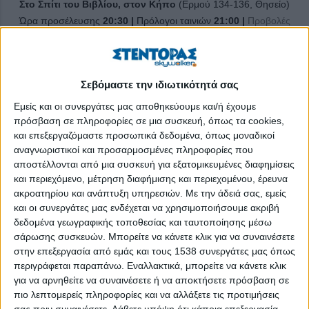
Στο Σπίτι του Βιβλίου, στον Κήπο
(Ερμού 134-136, Θησείο)
Ώρα προσέλευσης
20:30 |
Πρόλογοι ταινιών
21:00
|
Προβολές
21:30
Σεβόμαστε την ιδιωτικότητά σας
ΕΙΣΟΔΟΣ ΕΛΕΥΘΕΡΗ
με σειρά προτεραιότητας
Εμείς και οι συνεργάτες μας αποθηκεύουμε και/ή έχουμε
πρόσβαση σε πληροφορίες σε μια συσκευή, όπως τα cookies,
και επεξεργαζόμαστε προσωπικά δεδομένα, όπως μοναδικοί
Το
16ο Athens Open Air Film Festival powered by ΔΕΗ,
με
αναγνωριστικοί και προσαρμοσμένες πληροφορίες που
τη συνδιοργάνωση του
ΟΠΑΝΔΑ
, συνεχίζει για δεύτερη χρονιά
αποστέλλονται από μια συσκευή για εξατομικευμένες διαφημίσεις
με μεγάλο ενθουσιασμό τη συνεργασία με το
Ελληνικό
και περιεχόμενο, μέτρηση διαφήμισης και περιεχομένου, έρευνα
ακροατηρίου και ανάπτυξη υπηρεσιών.
Με την άδειά σας, εμείς
Ίδρυμα Βιβλίου και Πολιτισμού (ΕΛΙΒΙΠ)
και σας
και οι συνεργάτες μας ενδέχεται να χρησιμοποιήσουμε ακριβή
προσκαλούν στον
νέο κήπο του ΕΛΙΒΙΠ,
στο Σπίτι του
δεδομένα γεωγραφικής τοποθεσίας και ταυτοποίησης μέσω
Βιβλίου ((Ερμού 134-136, Θησείο), για
δύο κινηματογραφικές
σάρωσης συσκευών. Μπορείτε να κάνετε κλικ για να συναινέσετε
προβολές αφιερωμένες στη σχέση κινηματογράφου και
στην επεξεργασία από εμάς και τους 1538 συνεργάτες μας όπως
λογοτεχνίας.
περιγράφεται παραπάνω. Εναλλακτικά, μπορείτε να κάνετε κλικ
για να αρνηθείτε να συναινέσετε ή να αποκτήσετε πρόσβαση σε
Την
Τετάρτη 8
και την
Πέμπτη 9 Ιουλίου
, θα προβληθούν δύο
πιο λεπτομερείς πληροφορίες και να αλλάξετε τις προτιμήσεις
από τις πιο σπουδαίες ταινίες που έχουν βασιστεί σε βιβλία, το