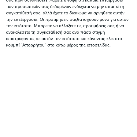
σας πριν συναινέσετε.
Λάβετε υπόψη ότι κάποια επεξεργασία
ΧΑΠΠΥ ΝΤΑΙΗ
και
ΤΟ ΠΟΤΑΜΙ.
Τις ταινίες προλογίζουν
των προσωπικών σας δεδομένων ενδέχεται να μην απαιτεί τη
αντίστοιχα o
Δημήτρης Α. Χριστόπουλος
, Δρ Νεοελληνικής
συγκατάθεσή σας, αλλά έχετε το δικαίωμα να αρνηθείτε αυτήν
την επεξεργασία. Οι προτιμήσεις σαςθα ισχύουν μόνο για αυτόν
Φιλολογίας και συγγραφέας, και ο
Νίκος Μπακουνάκης
,
τον ιστότοπο. Μπορείτε να αλλάξετε τις προτιμήσεις σας ή να
Πρόεδρος του ΕΛΙΒΙΠ.
ανακαλέσετε τη συγκατάθεσή σας ανά πάσα στιγμή
επιστρέφοντας σε αυτόν τον ιστότοπο και κάνοντας κλικ στο
κουμπί "Απορρήτου" στο κάτω μέρος της ιστοσελίδας.
ΑΠΟ ΤΟ ΒΙΒΛΙΟ ΣΤΗΝ ΟΘΟΝΗ
ΤΕΤΑΡΤΗ 8 ΙΟΥΛΙΟΥ
|
Κήπος ΕΛΙΒΙΠ, στο Σπίτι του Βιβλίου
(Ερμού 134-136, Θησείο)
ΧΑΠΠΥ ΝΤΑΙΗ | HAPPY DAY (1976, 105’)
20:30
Προσέλευση (είσοδος ελεύθερη, με σειρά
προτεραιότητας)
21:00
Πρόλογος - Συζήτηση για το βιβλίο και την ταινία:
Δημήτρης Α. Χριστόπουλος, Δρ Νεοελληνικής Φιλολογίας
- συγγραφέας
21:30
Προβολή της ταινίας
Σκηνοθεσία:
Παντελής Βούλγαρης
|
Πρωταγωνιστούν:
Σταύρος Καλάρογλου, Στάθης Γιαλελής, Γιώργος Μοσχίδης,