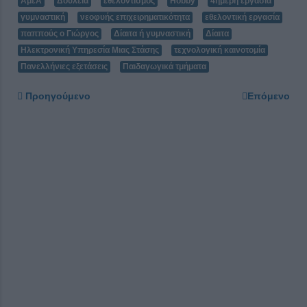
ΑμεΑ
Δουλειά
εθελοντισμος
Hobby
4ήμερη εργασία
γυμναστική
νεοφυής επιχειρηματικότητα
εθελοντική εργασία
παππούς ο Γιώργος
Δίαιτα ή γυμναστική
Δίαιτα
Ηλεκτρονική Υπηρεσία Μιας Στάσης
τεχνολογική καινοτομία
Πανελλήνιες εξετάσεις
Παιδαγωγικά τμήματα
Προηγούμενο
Επόμενο