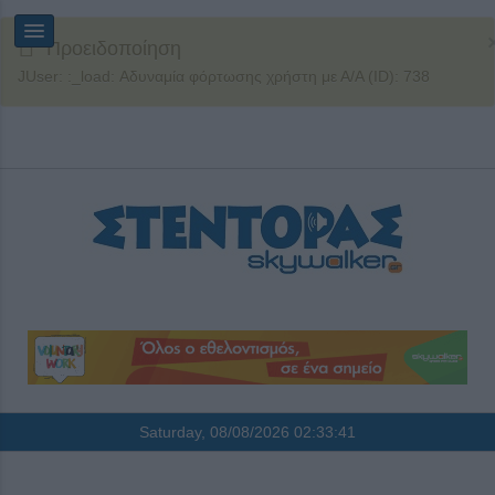
Προειδοποίηση
JUser: :_load: Αδυναμία φόρτωσης χρήστη με Α/Α (ID): 738
Saturday, 08/08/2026
02:33:42