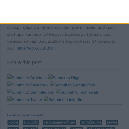
ξεκίνησαν στην Τουρκία, σύμφωνα με έρευνα της εταιρίας
Paymentsense. Στη γειτονική χώρα καταγράφηκαν πάνω από
2,1 εκατ. νέες επιχειρήσεις τα τελευταία πέντε χρόνια, ενώ
δεύτερη χώρα για την ίδια περίοδο ήταν η Γαλλία, με 2 εκατ.
start-ups, και τρίτο το Ηνωμένο Βασίλειο με 1,9 εκατ. νέες
νεοφυείς επιχειρήσεις. Διαβάστε περισσότερες πληροφορίες
εδώ:
https://goo.gl/E6B5bH
Share this post
Facebook Social Comments
κρίση
Εργασία
επιχειρηματικότητα
εκπαίδευση
μισθοι