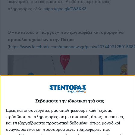
οικονομικές του εκκρεμότητες. Διαβάστε περισσότερες
πληροφορίες εδώ:
https://goo.gl/CW8KK3
Ο «παππούς ο Γιώργος» που ζωγραφίζει και ομορφαίνει
προαύλια σχολείων στην Πάτρα
(
https://www.facebook.com/amnanewsgr/posts/207449312591568
Σεβόμαστε την ιδιωτικότητά σας
Εμείς και οι συνεργάτες μας αποθηκεύουμε και/ή έχουμε
πρόσβαση σε πληροφορίες σε μια συσκευή, όπως τα cookies,
και επεξεργαζόμαστε προσωπικά δεδομένα, όπως μοναδικοί
αναγνωριστικοί και προσαρμοσμένες πληροφορίες που
Δίνει χαρά στα παιδιά και εισπράττει αγάπη απ’ αυτά ο