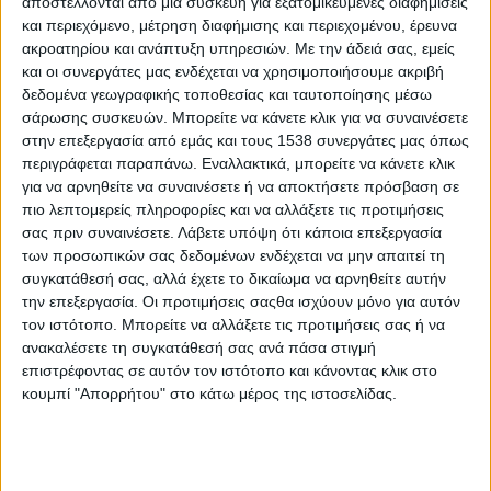
αποστέλλονται από μια συσκευή για εξατομικευμένες διαφημίσεις
«παππούς ο Γιώργος», όπως συνηθίζουν να αποκαλούν τον
και περιεχόμενο, μέτρηση διαφήμισης και περιεχομένου, έρευνα
Γιώργο Κατσίποδο οι μαθητές των σχολείων της Πάτρας, τα
ακροατηρίου και ανάπτυξη υπηρεσιών.
Με την άδειά σας, εμείς
προαύλια των οποίων έχει ομορφύνει με τις ζωγραφιές
και οι συνεργάτες μας ενδέχεται να χρησιμοποιήσουμε ακριβή
του. Διαβάστε περισσότερες πληροφορίες εδώ:
δεδομένα γεωγραφικής τοποθεσίας και ταυτοποίησης μέσω
https://goo.gl/49Vht5
σάρωσης συσκευών. Μπορείτε να κάνετε κλικ για να συναινέσετε
στην επεξεργασία από εμάς και τους 1538 συνεργάτες μας όπως
περιγράφεται παραπάνω. Εναλλακτικά, μπορείτε να κάνετε κλικ
για να αρνηθείτε να συναινέσετε ή να αποκτήσετε πρόσβαση σε
Δίαιτα ή γυμναστική; Τι αδυνατίζει περισσότερο;
πιο λεπτομερείς πληροφορίες και να αλλάξετε τις προτιμήσεις
(
https://twitter.com/shapegr/status/1021092529054322689
)
σας πριν συναινέσετε.
Λάβετε υπόψη ότι κάποια επεξεργασία
των προσωπικών σας δεδομένων ενδέχεται να μην απαιτεί τη
συγκατάθεσή σας, αλλά έχετε το δικαίωμα να αρνηθείτε αυτήν
την επεξεργασία. Οι προτιμήσεις σαςθα ισχύουν μόνο για αυτόν
τον ιστότοπο. Μπορείτε να αλλάξετε τις προτιμήσεις σας ή να
ανακαλέσετε τη συγκατάθεσή σας ανά πάσα στιγμή
επιστρέφοντας σε αυτόν τον ιστότοπο και κάνοντας κλικ στο
κουμπί "Απορρήτου" στο κάτω μέρος της ιστοσελίδας.