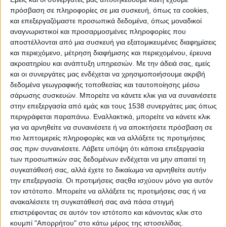
εργάζεται ως μισθωτός, σύμφωνα με έρευνα της ΕΛΣΤΑΤ που
πρόσβαση σε πληροφορίες σε μια συσκευή, όπως τα cookies,
διενεργήθηκε το δεύτερο τρίμηνο του 2017. Διαβάστε
και επεξεργαζόμαστε προσωπικά δεδομένα, όπως μοναδικοί
αναγνωριστικοί και προσαρμοσμένες πληροφορίες που
περισσότερα:
https://goo.gl/Lp9YWr
αποστέλλονται από μια συσκευή για εξατομικευμένες διαφημίσεις
και περιεχόμενο, μέτρηση διαφήμισης και περιεχομένου, έρευνα
ακροατηρίου και ανάπτυξη υπηρεσιών.
Με την άδειά σας, εμείς
και οι συνεργάτες μας ενδέχεται να χρησιμοποιήσουμε ακριβή
δεδομένα γεωγραφικής τοποθεσίας και ταυτοποίησης μέσω
Λιβιδινική επιχειρηματικότητα: Η «σεξουαλική ορμή» του
σάρωσης συσκευών. Μπορείτε να κάνετε κλικ για να συναινέσετε
επιχειρείν
στην επεξεργασία από εμάς και τους 1538 συνεργάτες μας όπως
(
https://twitter.com/epixeiro/status/1066813957833482240
)
περιγράφεται παραπάνω. Εναλλακτικά, μπορείτε να κάνετε κλικ
για να αρνηθείτε να συναινέσετε ή να αποκτήσετε πρόσβαση σε
πιο λεπτομερείς πληροφορίες και να αλλάξετε τις προτιμήσεις
σας πριν συναινέσετε.
Λάβετε υπόψη ότι κάποια επεξεργασία
των προσωπικών σας δεδομένων ενδέχεται να μην απαιτεί τη
συγκατάθεσή σας, αλλά έχετε το δικαίωμα να αρνηθείτε αυτήν
την επεξεργασία. Οι προτιμήσεις σαςθα ισχύουν μόνο για αυτόν
τον ιστότοπο. Μπορείτε να αλλάξετε τις προτιμήσεις σας ή να
ανακαλέσετε τη συγκατάθεσή σας ανά πάσα στιγμή
επιστρέφοντας σε αυτόν τον ιστότοπο και κάνοντας κλικ στο
κουμπί "Απορρήτου" στο κάτω μέρος της ιστοσελίδας.