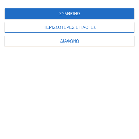
στα οποία συγκαταλέγεται η οικολογική συνοικία Txomin, με
ΣΥΜΦΩΝΩ
1.500 διαμερίσματα που θερμαίνονται μέσω ενός δικτύου
«πράσινης» ενέργειας.
ΠΕΡΙΣΣΟΤΕΡΕΣ ΕΠΙΛΟΓΕΣ
Διαβάστε περισσότερα:
https://goo.gl/xNAM4t
ΔΙΑΦΩΝΩ
Γιατί όσοι ρεμβάζουμε στην εργασία μας έχουμε καλύτερη
υγεία!
(
https://twitter.com/OmorfiZoi/status/1066791886243868672
)