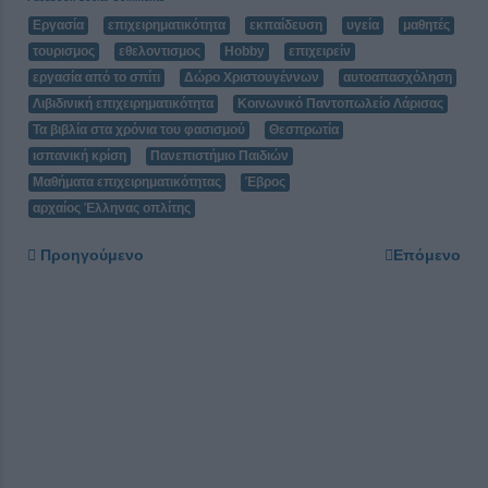
Εργασία
επιχειρηματικότητα
εκπαίδευση
υγεία
μαθητές
τουρισμος
εθελοντισμος
Hobby
επιχειρείν
εργασία από το σπίτι
Δώρο Χριστουγέννων
αυτοαπασχόληση
Λιβιδινική επιχειρηματικότητα
Κοινωνικό Παντοπωλείο Λάρισας
Τα βιβλία στα χρόνια του φασισμού
Θεσπρωτία
ισπανική κρίση
Πανεπιστήμιο Παιδιών
Μαθήματα επιχειρηματικότητας
Έβρος
αρχαίος Έλληνας οπλίτης
Προηγούμενο
Επόμενο