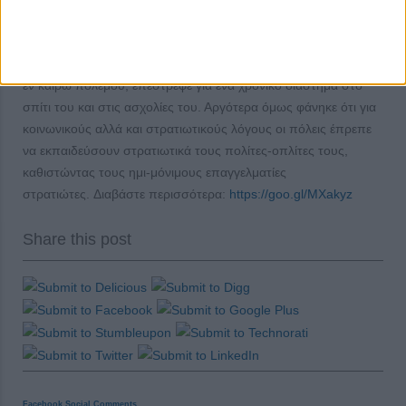
Από την αρχή της εμφάνισής του, ο οπλίτης δεν ήταν παρά
ένας πολίτης ο οποίος μετατρεπόταν σε στρατιώτη για τις
ανάγκες μιας εκστρατείας, μετά το πέρας της οποίας, ακόμα και
εν καιρώ πολέμου, επέστρεφε για ένα χρονικό διάστημα στο
σπίτι του και στις ασχολίες του. Αργότερα όμως φάνηκε ότι για
κοινωνικούς αλλά και στρατιωτικούς λόγους οι πόλεις έπρεπε
να εκπαιδεύσουν στρατιωτικά τους πολίτες-οπλίτες τους,
καθιστώντας τους ημι-μόνιμους επαγγελματίες
στρατιώτες. Διαβάστε περισσότερα:
https://goo.gl/MXakyz
Share this post
Facebook Social Comments