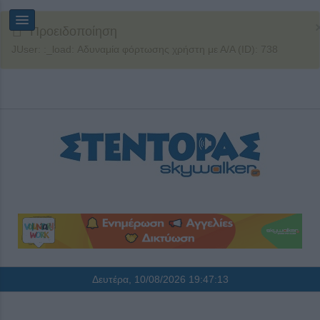
Προειδοποίηση
JUser: :_load: Αδυναμία φόρτωσης χρήστη με Α/Α (ID): 738
Δευτέρα, 10/08/2026
19:47:14