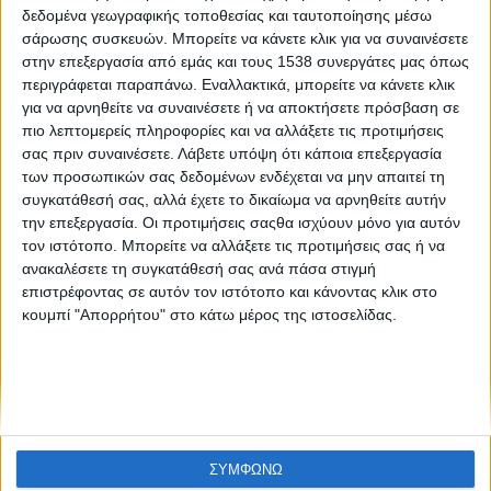
Γοητευτικές διαδρομές στις ιστορίες της πόλης
δεδομένα γεωγραφικής τοποθεσίας και ταυτοποίησης μέσω
σάρωσης συσκευών. Μπορείτε να κάνετε κλικ για να συναινέσετε
στην επεξεργασία από εμάς και τους 1538 συνεργάτες μας όπως
περιγράφεται παραπάνω. Εναλλακτικά, μπορείτε να κάνετε κλικ
για να αρνηθείτε να συναινέσετε ή να αποκτήσετε πρόσβαση σε
πιο λεπτομερείς πληροφορίες και να αλλάξετε τις προτιμήσεις
σας πριν συναινέσετε.
Λάβετε υπόψη ότι κάποια επεξεργασία
των προσωπικών σας δεδομένων ενδέχεται να μην απαιτεί τη
συγκατάθεσή σας, αλλά έχετε το δικαίωμα να αρνηθείτε αυτήν
None feed
την επεξεργασία. Οι προτιμήσεις σαςθα ισχύουν μόνο για αυτόν
τον ιστότοπο. Μπορείτε να αλλάξετε τις προτιμήσεις σας ή να
ανακαλέσετε τη συγκατάθεσή σας ανά πάσα στιγμή
επιστρέφοντας σε αυτόν τον ιστότοπο και κάνοντας κλικ στο
CONNECT
κουμπί "Απορρήτου" στο κάτω μέρος της ιστοσελίδας.
NEWSLETTER
ΣΥΜΦΩΝΩ