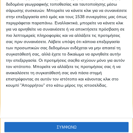
Παρουσίαση αγροτικών εκθέσεων της Ιταλίας
δεδομένα γεωγραφικής τοποθεσίας και ταυτοποίησης μέσω
σάρωσης συσκευών. Μπορείτε να κάνετε κλικ για να συναινέσετε
στην επεξεργασία από εμάς και τους 1538 συνεργάτες μας όπως
περιγράφεται παραπάνω. Εναλλακτικά, μπορείτε να κάνετε κλικ
για να αρνηθείτε να συναινέσετε ή να αποκτήσετε πρόσβαση σε
πιο λεπτομερείς πληροφορίες και να αλλάξετε τις προτιμήσεις
σας πριν συναινέσετε.
Λάβετε υπόψη ότι κάποια επεξεργασία
των προσωπικών σας δεδομένων ενδέχεται να μην απαιτεί τη
συγκατάθεσή σας, αλλά έχετε το δικαίωμα να αρνηθείτε αυτήν
None feed
την επεξεργασία. Οι προτιμήσεις σαςθα ισχύουν μόνο για αυτόν
τον ιστότοπο. Μπορείτε να αλλάξετε τις προτιμήσεις σας ή να
ανακαλέσετε τη συγκατάθεσή σας ανά πάσα στιγμή
επιστρέφοντας σε αυτόν τον ιστότοπο και κάνοντας κλικ στο
CONNECT
κουμπί "Απορρήτου" στο κάτω μέρος της ιστοσελίδας.
NEWSLETTER
ΣΥΜΦΩΝΩ