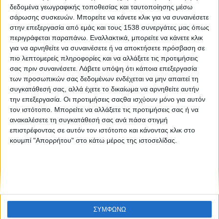
Ασφάλιση της αγροτικής δραστηριότητας
δεδομένα γεωγραφικής τοποθεσίας και ταυτοποίησης μέσω
σάρωσης συσκευών. Μπορείτε να κάνετε κλικ για να συναινέσετε
στην επεξεργασία από εμάς και τους 1538 συνεργάτες μας όπως
περιγράφεται παραπάνω. Εναλλακτικά, μπορείτε να κάνετε κλικ
για να αρνηθείτε να συναινέσετε ή να αποκτήσετε πρόσβαση σε
πιο λεπτομερείς πληροφορίες και να αλλάξετε τις προτιμήσεις
σας πριν συναινέσετε.
Λάβετε υπόψη ότι κάποια επεξεργασία
των προσωπικών σας δεδομένων ενδέχεται να μην απαιτεί τη
συγκατάθεσή σας, αλλά έχετε το δικαίωμα να αρνηθείτε αυτήν
None feed
την επεξεργασία. Οι προτιμήσεις σαςθα ισχύουν μόνο για αυτόν
τον ιστότοπο. Μπορείτε να αλλάξετε τις προτιμήσεις σας ή να
ανακαλέσετε τη συγκατάθεσή σας ανά πάσα στιγμή
επιστρέφοντας σε αυτόν τον ιστότοπο και κάνοντας κλικ στο
CONNECT
κουμπί "Απορρήτου" στο κάτω μέρος της ιστοσελίδας.
NEWSLETTER
ΣΥΜΦΩΝΩ