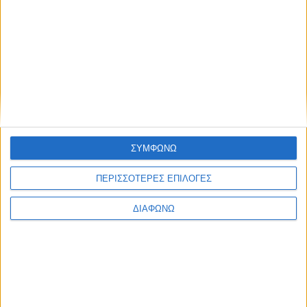
Τοπική ανάπτυξη στην αττική ύπαιθρο
None feed
ΣΥΜΦΩΝΩ
ΠΕΡΙΣΣΟΤΕΡΕΣ ΕΠΙΛΟΓΕΣ
CONNECT
ΔΙΑΦΩΝΩ
NEWSLETTER