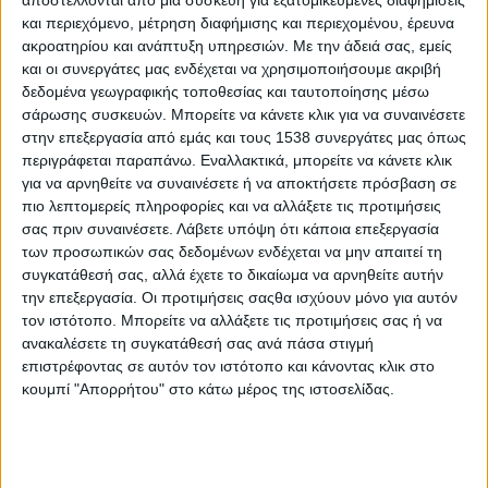
αποστέλλονται από μια συσκευή για εξατομικευμένες διαφημίσεις
Διατροφική ασφάλεια, ύμνος συλλογικότητας
και περιεχόμενο, μέτρηση διαφήμισης και περιεχομένου, έρευνα
ακροατηρίου και ανάπτυξη υπηρεσιών.
Με την άδειά σας, εμείς
και οι συνεργάτες μας ενδέχεται να χρησιμοποιήσουμε ακριβή
Κοινή (πόσο κοινή?) Γεωργική Πολιτική
δεδομένα γεωγραφικής τοποθεσίας και ταυτοποίησης μέσω
σάρωσης συσκευών. Μπορείτε να κάνετε κλικ για να συναινέσετε
στην επεξεργασία από εμάς και τους 1538 συνεργάτες μας όπως
Μάθημα "Ηθικής" στο Γυμνάσιο
περιγράφεται παραπάνω. Εναλλακτικά, μπορείτε να κάνετε κλικ
για να αρνηθείτε να συναινέσετε ή να αποκτήσετε πρόσβαση σε
Μικρά ενδιαφέροντα αγρονέα
πιο λεπτομερείς πληροφορίες και να αλλάξετε τις προτιμήσεις
σας πριν συναινέσετε.
Λάβετε υπόψη ότι κάποια επεξεργασία
των προσωπικών σας δεδομένων ενδέχεται να μην απαιτεί τη
Μικρά, μεγάλα και ενδιαφέροντα
συγκατάθεσή σας, αλλά έχετε το δικαίωμα να αρνηθείτε αυτήν
την επεξεργασία. Οι προτιμήσεις σαςθα ισχύουν μόνο για αυτόν
τον ιστότοπο. Μπορείτε να αλλάξετε τις προτιμήσεις σας ή να
Στο λιοπύρι της παραγωγής πραγματικού πλούτου
ανακαλέσετε τη συγκατάθεσή σας ανά πάσα στιγμή
επιστρέφοντας σε αυτόν τον ιστότοπο και κάνοντας κλικ στο
κουμπί "Απορρήτου" στο κάτω μέρος της ιστοσελίδας.
Τα «ΑγροΝέα» σας συνιστούν βιβλία για τις διακοπές σας
Τιμές αγροτικών προϊόντων