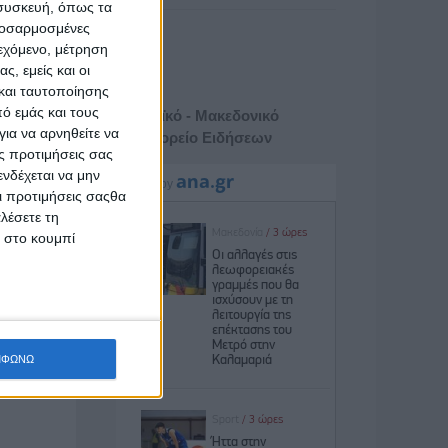
 συσκευή, όπως τα
προσαρμοσμένες
ιεχόμενο, μέτρηση
ς, εμείς και οι
και ταυτοποίησης
ό εμάς και τους
Αθηναϊκό - Μακεδονικό
ια να αρνηθείτε να
Πρακτορείο Ειδήσεων
ς προτιμήσεις σας
νδέχεται να μην
Οι προτιμήσεις σαςθα
λέσετε τη
κ στο κουμπί
ΜΦΩΝΩ