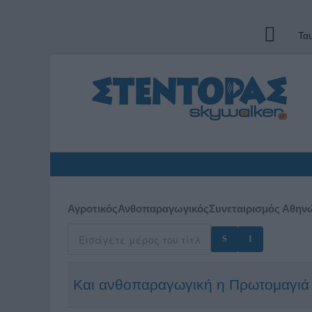
Τα
ΑγροτικόςΑνθοπαραγωγικόςΣυνεταιρισμός Αθην
Και ανθοπαραγωγική η Πρωτομαγιά