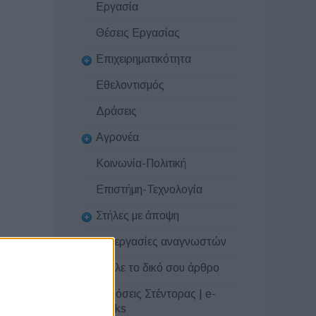
Εργασία
Θέσεις Εργασίας
Επιχειρηματικότητα
Εθελοντισμός
Δράσεις
Αγρονέα
Κοινωνία-Πολιτική
Επιστήμη-Τεχνολογία
Στήλες με άποψη
Συνεργασίες αναγνωστών
Στείλε το δικό σου άρθρο
Εκδόσεις Στέντορας | e-
books