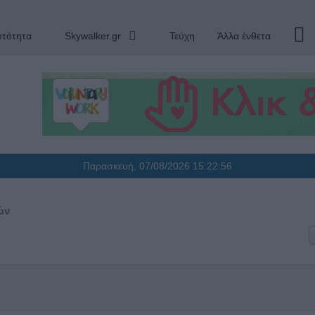
υτότητα
Skywalker.gr
Τεύχη
Άλλα ένθετα
Παρασκευή, 07/08/2026
15:22:56
ών