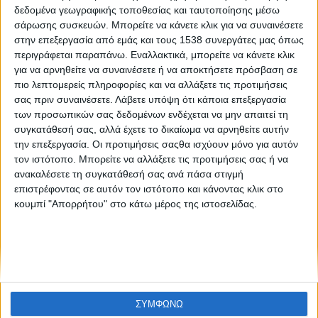
Στα Social Media, 19 - 26 Μαρτίου 2019
δεδομένα γεωγραφικής τοποθεσίας και ταυτοποίησης μέσω
σάρωσης συσκευών. Μπορείτε να κάνετε κλικ για να συναινέσετε
στην επεξεργασία από εμάς και τους 1538 συνεργάτες μας όπως
περιγράφεται παραπάνω. Εναλλακτικά, μπορείτε να κάνετε κλικ
για να αρνηθείτε να συναινέσετε ή να αποκτήσετε πρόσβαση σε
πιο λεπτομερείς πληροφορίες και να αλλάξετε τις προτιμήσεις
σας πριν συναινέσετε.
Λάβετε υπόψη ότι κάποια επεξεργασία
των προσωπικών σας δεδομένων ενδέχεται να μην απαιτεί τη
συγκατάθεσή σας, αλλά έχετε το δικαίωμα να αρνηθείτε αυτήν
None feed
την επεξεργασία. Οι προτιμήσεις σαςθα ισχύουν μόνο για αυτόν
τον ιστότοπο. Μπορείτε να αλλάξετε τις προτιμήσεις σας ή να
ανακαλέσετε τη συγκατάθεσή σας ανά πάσα στιγμή
επιστρέφοντας σε αυτόν τον ιστότοπο και κάνοντας κλικ στο
CONNECT
κουμπί "Απορρήτου" στο κάτω μέρος της ιστοσελίδας.
NEWSLETTER
ΣΥΜΦΩΝΩ