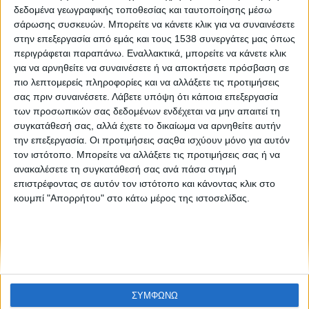
Like like #40
δεδομένα γεωγραφικής τοποθεσίας και ταυτοποίησης μέσω
σάρωσης συσκευών. Μπορείτε να κάνετε κλικ για να συναινέσετε
στην επεξεργασία από εμάς και τους 1538 συνεργάτες μας όπως
περιγράφεται παραπάνω. Εναλλακτικά, μπορείτε να κάνετε κλικ
για να αρνηθείτε να συναινέσετε ή να αποκτήσετε πρόσβαση σε
πιο λεπτομερείς πληροφορίες και να αλλάξετε τις προτιμήσεις
σας πριν συναινέσετε.
Λάβετε υπόψη ότι κάποια επεξεργασία
των προσωπικών σας δεδομένων ενδέχεται να μην απαιτεί τη
συγκατάθεσή σας, αλλά έχετε το δικαίωμα να αρνηθείτε αυτήν
None feed
την επεξεργασία. Οι προτιμήσεις σαςθα ισχύουν μόνο για αυτόν
τον ιστότοπο. Μπορείτε να αλλάξετε τις προτιμήσεις σας ή να
ανακαλέσετε τη συγκατάθεσή σας ανά πάσα στιγμή
επιστρέφοντας σε αυτόν τον ιστότοπο και κάνοντας κλικ στο
CONNECT
κουμπί "Απορρήτου" στο κάτω μέρος της ιστοσελίδας.
NEWSLETTER
ΣΥΜΦΩΝΩ