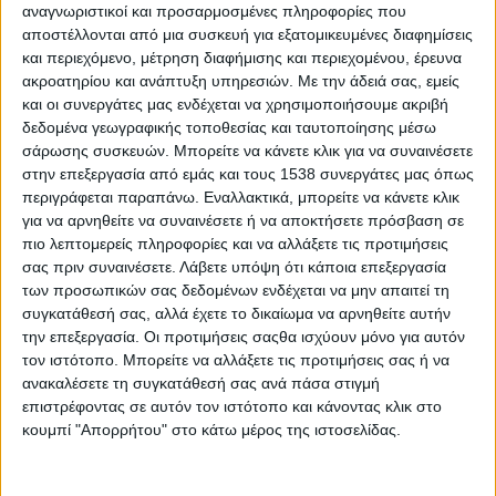
αναγνωριστικοί και προσαρμοσμένες πληροφορίες που
Like Like #2
αποστέλλονται από μια συσκευή για εξατομικευμένες διαφημίσεις
και περιεχόμενο, μέτρηση διαφήμισης και περιεχομένου, έρευνα
Βελτίωση της απασχόλησης βλέπει η έκθεση του ΙΝΕ/
ακροατηρίου και ανάπτυξη υπηρεσιών.
Με την άδειά σας, εμείς
ΓΣΕΕ
και οι συνεργάτες μας ενδέχεται να χρησιμοποιήσουμε ακριβή
δεδομένα γεωγραφικής τοποθεσίας και ταυτοποίησης μέσω
σάρωσης συσκευών. Μπορείτε να κάνετε κλικ για να συναινέσετε
Η σημασία του ταλέντου στον κόσμο της απασχόλησης
στην επεξεργασία από εμάς και τους 1538 συνεργάτες μας όπως
περιγράφεται παραπάνω. Εναλλακτικά, μπορείτε να κάνετε κλικ
για να αρνηθείτε να συναινέσετε ή να αποκτήσετε πρόσβαση σε
Η ψηφιακή οικονομία επιταχύνει την αλλαγή
πιο λεπτομερείς πληροφορίες και να αλλάξετε τις προτιμήσεις
σας πριν συναινέσετε.
Λάβετε υπόψη ότι κάποια επεξεργασία
των προσωπικών σας δεδομένων ενδέχεται να μην απαιτεί τη
Θλιβερή η κανονικότητα στους χώρους δουλειάς
συγκατάθεσή σας, αλλά έχετε το δικαίωμα να αρνηθείτε αυτήν
την επεξεργασία. Οι προτιμήσεις σαςθα ισχύουν μόνο για αυτόν
τον ιστότοπο. Μπορείτε να αλλάξετε τις προτιμήσεις σας ή να
Νέες σχέσεις εργασίας
ανακαλέσετε τη συγκατάθεσή σας ανά πάσα στιγμή
επιστρέφοντας σε αυτόν τον ιστότοπο και κάνοντας κλικ στο
Οι 7 στις 10 επιχειρήσεις θα διατηρήσουν το προσωπικό
κουμπί "Απορρήτου" στο κάτω μέρος της ιστοσελίδας.
τους (Έρευνα ΣΕΒ)