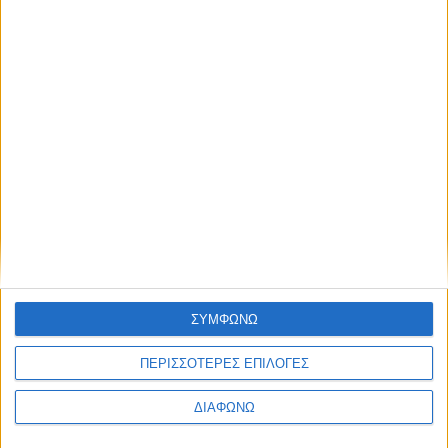
Οι βασικές προβλέψεις του νομοσχεδίου για την εργασία
- 17 ερωτήσεις-απαντήσεις
Προσπάθεια ώστε η Ελλάδα να γίνει ελκυστικός
επενδυτικός προορισμός
Στα Social Media, 06-13 Μαΐου 2019
Στα Social Media, 4-11 Μαρτίου 2019
ΣΥΜΦΩΝΩ
ΠΕΡΙΣΣΟΤΕΡΕΣ ΕΠΙΛΟΓΕΣ
ΔΙΑΦΩΝΩ
None feed