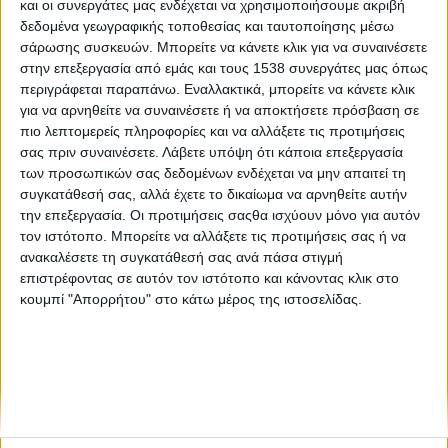
και οι συνεργάτες μας ενδέχεται να χρησιμοποιήσουμε ακριβή
Launch your fashion start-up in 54 hours!
δεδομένα γεωγραφικής τοποθεσίας και ταυτοποίησης μέσω
σάρωσης συσκευών. Μπορείτε να κάνετε κλικ για να συναινέσετε
στην επεξεργασία από εμάς και τους 1538 συνεργάτες μας όπως
Mission accomplished στο 1o Fashion Startup Weekend
περιγράφεται παραπάνω. Εναλλακτικά, μπορείτε να κάνετε κλικ
Αthens για τoυς Καινοτόμους της Ελληνικής Μόδας!
για να αρνηθείτε να συναινέσετε ή να αποκτήσετε πρόσβαση σε
πιο λεπτομερείς πληροφορίες και να αλλάξετε τις προτιμήσεις
σας πριν συναινέσετε.
Λάβετε υπόψη ότι κάποια επεξεργασία
των προσωπικών σας δεδομένων ενδέχεται να μην απαιτεί τη
συγκατάθεσή σας, αλλά έχετε το δικαίωμα να αρνηθείτε αυτήν
την επεξεργασία. Οι προτιμήσεις σαςθα ισχύουν μόνο για αυτόν
τον ιστότοπο. Μπορείτε να αλλάξετε τις προτιμήσεις σας ή να
ανακαλέσετε τη συγκατάθεσή σας ανά πάσα στιγμή
None feed
επιστρέφοντας σε αυτόν τον ιστότοπο και κάνοντας κλικ στο
κουμπί "Απορρήτου" στο κάτω μέρος της ιστοσελίδας.
CONNECT