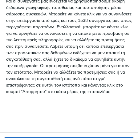
και οι συνεργάτες μας ενδέχεται να χρησιμοποιήσουμε ακριβή
Η Caius ολοκλήρωσε με επιτυχία το πρόγραμμα
δεδομένα γεωγραφικής τοποθεσίας και ταυτοποίησης μέσω
τεχνολογικής και επιχειρηματικής επιτάχυνσης της
σάρωσης συσκευών. Μπορείτε να κάνετε κλικ για να συναινέσετε
θερμοκοιτίδας του Ευρωπαϊκού Οργανισμού Διαστήματος
στην επεξεργασία από εμάς και τους 1538 συνεργάτες μας όπως
στην Ελλάδα
περιγράφεται παραπάνω. Εναλλακτικά, μπορείτε να κάνετε κλικ
για να αρνηθείτε να συναινέσετε ή να αποκτήσετε πρόσβαση σε
πιο λεπτομερείς πληροφορίες και να αλλάξετε τις προτιμήσεις
σας πριν συναινέσετε.
Λάβετε υπόψη ότι κάποια επεξεργασία
των προσωπικών σας δεδομένων ενδέχεται να μην απαιτεί τη
συγκατάθεσή σας, αλλά έχετε το δικαίωμα να αρνηθείτε αυτήν
την επεξεργασία. Οι προτιμήσεις σαςθα ισχύουν μόνο για αυτόν
τον ιστότοπο. Μπορείτε να αλλάξετε τις προτιμήσεις σας ή να
None feed
ανακαλέσετε τη συγκατάθεσή σας ανά πάσα στιγμή
επιστρέφοντας σε αυτόν τον ιστότοπο και κάνοντας κλικ στο
κουμπί "Απορρήτου" στο κάτω μέρος της ιστοσελίδας.
CONNECT