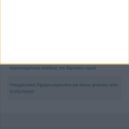
Το «εμβόλιο των φτωχών» υπό δοκιμή σε τέσσερις
χώρες
Υπ. Εργασίας: Μαζική στήριξη εργαζομένων και
ανέργων κατά την πανδημία
Υποχρεωτικά self tests για εργαζόμενους σε
συγκεκριμένους κλάδους του δημόσιου τομέα
Υποχρεωτική 7ήμερη καραντίνα για όσους φτάνουν από
το εξωτερικό