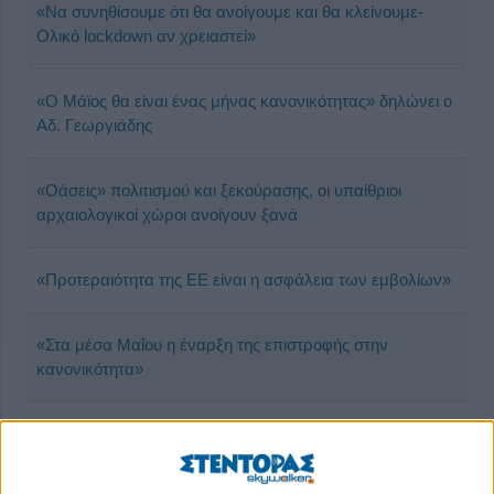
«Να συνηθίσουμε ότι θα ανοίγουμε και θα κλείνουμε-
Ολικό lockdown αν χρειαστεί»
«Ο Μάϊος θα είναι ένας μήνας κανονικότητας» δηλώνει ο
Αδ. Γεωργιάδης
«Οάσεις» πολιτισμού και ξεκούρασης, οι υπαίθριοι
αρχαιολογικοί χώροι ανοίγουν ξανά
«Προτεραιότητα της ΕΕ είναι η ασφάλεια των εμβολίων»
«Στα μέσα Μαΐου η έναρξη της επιστροφής στην
κανονικότητα»
«Χώροι σε αναμονή» στην εποχή της πανδημίας