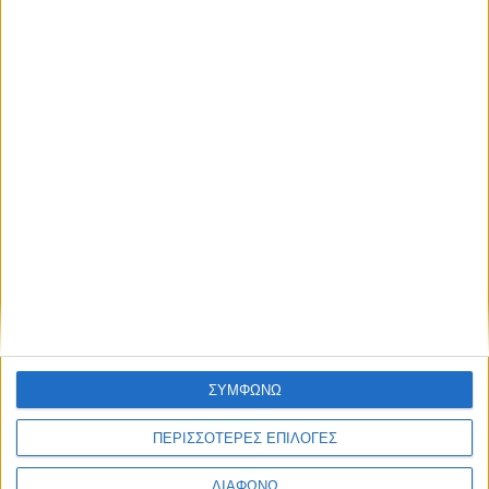
Μ. Θεοδωρίδου: Πιθανώς η έναρξη του εμβολιασμού για
τον κορονοϊό να γίνει τον πρώτο μήνα του 2021
Μάχη των επιχειρήσεων της Αττικής στο διπλό μέτωπο
της υγείας και οικονομίας
Μείωση ενοικίου 80% τον Ιανουάριο και τον Φεβρουάριο
για τις πληττόμενες επιχειρήσεις & η ομιλία
Μέχρι τον Μάρτιο το νέο lockdown στην Αγγλία, ενώ η
κυβέρνηση εξετάζει επιλογές και για τον περιορισμό των
διεθνών ταξιδιών
ΣΥΜΦΩΝΩ
Ν. Κεραμέως: Προτεραιότητά μας να είναι τα παιδιά στο
ΠΕΡΙΣΣΟΤΕΡΕΣ ΕΠΙΛΟΓΕΣ
σχολείο
ΔΙΑΦΩΝΩ