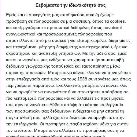
100 εκατ. δόσεις του εμβολίου, τουλάχιστον, θα αγοράσει
Σεβόμαστε την ιδιωτικότητά σας
η Κίνα
Εμείς και οι συνεργάτες μας αποθηκεύουμε και/ή έχουμε
πρόσβαση σε πληροφορίες σε μια συσκευή, όπως τα cookies,
Covid 19 και άνθη: Κρίση ή ευκαιρία
και επεξεργαζόμαστε προσωπικά δεδομένα, όπως μοναδικοί
αναγνωριστικοί και προσαρμοσμένες πληροφορίες που
αποστέλλονται από μια συσκευή για εξατομικευμένες διαφημίσεις
Άδ. Γεωργιάδης: Όποιος δουλέψει, βγαίνει από την
και περιεχόμενο, μέτρηση διαφήμισης και περιεχομένου, έρευνα
αναστολή
ακροατηρίου και ανάπτυξη υπηρεσιών.
Με την άδειά σας, εμείς
και οι συνεργάτες μας ενδέχεται να χρησιμοποιήσουμε ακριβή
δεδομένα γεωγραφικής τοποθεσίας και ταυτοποίησης μέσω
Ανακατατάξεις στο λιανεμπόριο στο πρώτο εξάμηνο του
σάρωσης συσκευών. Μπορείτε να κάνετε κλικ για να συναινέσετε
2021 λόγω της πανδημίας
στην επεξεργασία από εμάς και τους 1538 συνεργάτες μας όπως
περιγράφεται παραπάνω. Εναλλακτικά, μπορείτε να κάνετε κλικ
για να αρνηθείτε να συναινέσετε ή να αποκτήσετε πρόσβαση σε
Ανασκόπηση 2020: Τα κύρια γεγονότα της χρονιάς στον
πιο λεπτομερείς πληροφορίες και να αλλάξετε τις προτιμήσεις
κόσμο
σας πριν συναινέσετε.
Λάβετε υπόψη ότι κάποια επεξεργασία
των προσωπικών σας δεδομένων ενδέχεται να μην απαιτεί τη
συγκατάθεσή σας, αλλά έχετε το δικαίωμα να αρνηθείτε αυτήν
Ανοίγει η πλατφόρμα των ραντεβού εμβολιασμού κατά
την επεξεργασία. Οι προτιμήσεις σαςθα ισχύουν μόνο για αυτόν
της Covid-19 για την ηλικιακή ομάδα 55-59
τον ιστότοπο. Μπορείτε να αλλάξετε τις προτιμήσεις σας ή να
ανακαλέσετε τη συγκατάθεσή σας ανά πάσα στιγμή