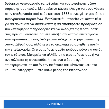
Like like #14
δεδομένα γεωγραφικής τοποθεσίας και ταυτοποίησης μέσω
σάρωσης συσκευών. Μπορείτε να κάνετε κλικ για να συναινέσετε
στην επεξεργασία από εμάς και τους 1538 συνεργάτες μας όπως
περιγράφεται παραπάνω. Εναλλακτικά, μπορείτε να κάνετε κλικ
για να αρνηθείτε να συναινέσετε ή να αποκτήσετε πρόσβαση σε
πιο λεπτομερείς πληροφορίες και να αλλάξετε τις προτιμήσεις
σας πριν συναινέσετε.
Λάβετε υπόψη ότι κάποια επεξεργασία
των προσωπικών σας δεδομένων ενδέχεται να μην απαιτεί τη
συγκατάθεσή σας, αλλά έχετε το δικαίωμα να αρνηθείτε αυτήν
None feed
την επεξεργασία. Οι προτιμήσεις σαςθα ισχύουν μόνο για αυτόν
τον ιστότοπο. Μπορείτε να αλλάξετε τις προτιμήσεις σας ή να
ανακαλέσετε τη συγκατάθεσή σας ανά πάσα στιγμή
επιστρέφοντας σε αυτόν τον ιστότοπο και κάνοντας κλικ στο
CONNECT
κουμπί "Απορρήτου" στο κάτω μέρος της ιστοσελίδας.
NEWSLETTER
ΣΥΜΦΩΝΩ