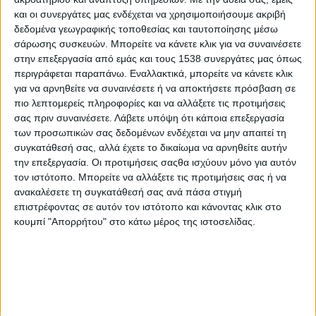
Μοζαμβίκη: Επιδημία χολέρας μετά το φονικό χτύπημα
και οι συνεργάτες μας ενδέχεται να χρησιμοποιήσουμε ακριβή
νέου κυκλώνα
δεδομένα γεωγραφικής τοποθεσίας και ταυτοποίησης μέσω
σάρωσης συσκευών. Μπορείτε να κάνετε κλικ για να συναινέσετε
στην επεξεργασία από εμάς και τους 1538 συνεργάτες μας όπως
Παρατείνεται η υποχρέωση εφαρμογής της τηλεργασίας
περιγράφεται παραπάνω. Εναλλακτικά, μπορείτε να κάνετε κλικ
και του κλιμακωτού ωραρίου των εργαζομένων
για να αρνηθείτε να συναινέσετε ή να αποκτήσετε πρόσβαση σε
πιο λεπτομερείς πληροφορίες και να αλλάξετε τις προτιμήσεις
σας πριν συναινέσετε.
Λάβετε υπόψη ότι κάποια επεξεργασία
Στον Πειραιά το «Νήσος Σάμος» με 466 μετανάστες από
των προσωπικών σας δεδομένων ενδέχεται να μην απαιτεί τη
Λέσβο και Χίο
συγκατάθεσή σας, αλλά έχετε το δικαίωμα να αρνηθείτε αυτήν
την επεξεργασία. Οι προτιμήσεις σαςθα ισχύουν μόνο για αυτόν
τον ιστότοπο. Μπορείτε να αλλάξετε τις προτιμήσεις σας ή να
ανακαλέσετε τη συγκατάθεσή σας ανά πάσα στιγμή
επιστρέφοντας σε αυτόν τον ιστότοπο και κάνοντας κλικ στο
κουμπί "Απορρήτου" στο κάτω μέρος της ιστοσελίδας.
None feed