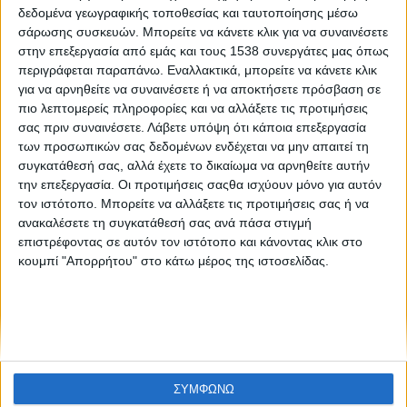
Like like, αρ. φύλλου 35
δεδομένα γεωγραφικής τοποθεσίας και ταυτοποίησης μέσω
σάρωσης συσκευών. Μπορείτε να κάνετε κλικ για να συναινέσετε
στην επεξεργασία από εμάς και τους 1538 συνεργάτες μας όπως
περιγράφεται παραπάνω. Εναλλακτικά, μπορείτε να κάνετε κλικ
για να αρνηθείτε να συναινέσετε ή να αποκτήσετε πρόσβαση σε
πιο λεπτομερείς πληροφορίες και να αλλάξετε τις προτιμήσεις
σας πριν συναινέσετε.
Λάβετε υπόψη ότι κάποια επεξεργασία
των προσωπικών σας δεδομένων ενδέχεται να μην απαιτεί τη
συγκατάθεσή σας, αλλά έχετε το δικαίωμα να αρνηθείτε αυτήν
None feed
την επεξεργασία. Οι προτιμήσεις σαςθα ισχύουν μόνο για αυτόν
τον ιστότοπο. Μπορείτε να αλλάξετε τις προτιμήσεις σας ή να
ανακαλέσετε τη συγκατάθεσή σας ανά πάσα στιγμή
επιστρέφοντας σε αυτόν τον ιστότοπο και κάνοντας κλικ στο
CONNECT
κουμπί "Απορρήτου" στο κάτω μέρος της ιστοσελίδας.
NEWSLETTER
ΣΥΜΦΩΝΩ