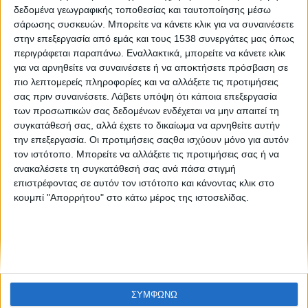
Like like αρ.φύλλου 32
δεδομένα γεωγραφικής τοποθεσίας και ταυτοποίησης μέσω
σάρωσης συσκευών. Μπορείτε να κάνετε κλικ για να συναινέσετε
στην επεξεργασία από εμάς και τους 1538 συνεργάτες μας όπως
περιγράφεται παραπάνω. Εναλλακτικά, μπορείτε να κάνετε κλικ
για να αρνηθείτε να συναινέσετε ή να αποκτήσετε πρόσβαση σε
πιο λεπτομερείς πληροφορίες και να αλλάξετε τις προτιμήσεις
σας πριν συναινέσετε.
Λάβετε υπόψη ότι κάποια επεξεργασία
των προσωπικών σας δεδομένων ενδέχεται να μην απαιτεί τη
συγκατάθεσή σας, αλλά έχετε το δικαίωμα να αρνηθείτε αυτήν
None feed
την επεξεργασία. Οι προτιμήσεις σαςθα ισχύουν μόνο για αυτόν
τον ιστότοπο. Μπορείτε να αλλάξετε τις προτιμήσεις σας ή να
ανακαλέσετε τη συγκατάθεσή σας ανά πάσα στιγμή
επιστρέφοντας σε αυτόν τον ιστότοπο και κάνοντας κλικ στο
CONNECT
κουμπί "Απορρήτου" στο κάτω μέρος της ιστοσελίδας.
NEWSLETTER
ΣΥΜΦΩΝΩ