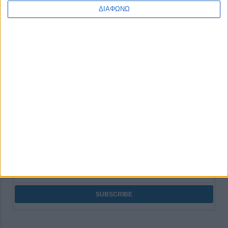
ΔΙΑΦΩΝΩ
None feed
CONNECT
NEWSLETTER