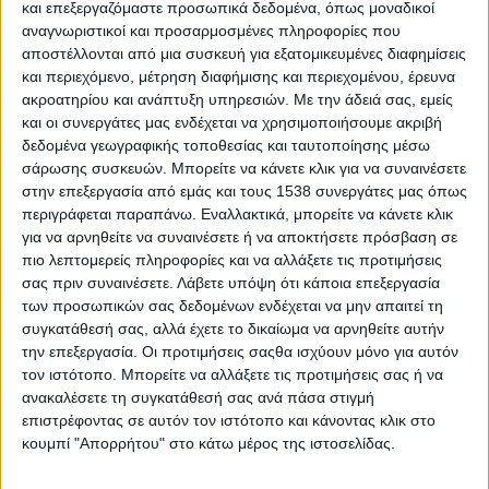
και επεξεργαζόμαστε προσωπικά δεδομένα, όπως μοναδικοί
e-ΕΦΚΑ: Σε λειτουργία η νέα ηλεκτρονική υπηρεσία
αναγνωριστικοί και προσαρμοσμένες πληροφορίες που
«Μάθε πού ανήκεις»
αποστέλλονται από μια συσκευή για εξατομικευμένες διαφημίσεις
και περιεχόμενο, μέτρηση διαφήμισης και περιεχομένου, έρευνα
ακροατηρίου και ανάπτυξη υπηρεσιών.
Με την άδειά σας, εμείς
e-ΕΦΚΑ: Τη Μ. Τετάρτη, 20 Απριλίου 2022, καταβάλλεται
και οι συνεργάτες μας ενδέχεται να χρησιμοποιήσουμε ακριβή
η έκτακτη οικονομική ενίσχυση Πάσχα σε
δεδομένα γεωγραφικής τοποθεσίας και ταυτοποίησης μέσω
χαμηλοσυνταξιούχους
σάρωσης συσκευών. Μπορείτε να κάνετε κλικ για να συναινέσετε
στην επεξεργασία από εμάς και τους 1538 συνεργάτες μας όπως
Ξεκίνησε η υποβολή αιτήσεων ασφαλισμένων του e-
περιγράφεται παραπάνω. Εναλλακτικά, μπορείτε να κάνετε κλικ
για να αρνηθείτε να συναινέσετε ή να αποκτήσετε πρόσβαση σε
ΕΦΚΑ για τη θερινή κατασκηνωτική περίοδο 2022
πιο λεπτομερείς πληροφορίες και να αλλάξετε τις προτιμήσεις
σας πριν συναινέσετε.
Λάβετε υπόψη ότι κάποια επεξεργασία
Οι πληρωμές από το υπουργείο Εργασίας και
των προσωπικών σας δεδομένων ενδέχεται να μην απαιτεί τη
Κοινωνικών Υποθέσεων, τον e-ΕΦΚΑ και τον ΟΑΕΔ από
συγκατάθεσή σας, αλλά έχετε το δικαίωμα να αρνηθείτε αυτήν
τις 20 έως τις 24 Σεπτεμβρίου
την επεξεργασία. Οι προτιμήσεις σαςθα ισχύουν μόνο για αυτόν
τον ιστότοπο. Μπορείτε να αλλάξετε τις προτιμήσεις σας ή να
ανακαλέσετε τη συγκατάθεσή σας ανά πάσα στιγμή
Οι πληρωμές από το υπουργείο Εργασίας, τον e-ΕΦΚΑ
επιστρέφοντας σε αυτόν τον ιστότοπο και κάνοντας κλικ στο
και τον ΟΑΕΔ, έως τις 28 Ιανουαρίου
κουμπί "Απορρήτου" στο κάτω μέρος της ιστοσελίδας.