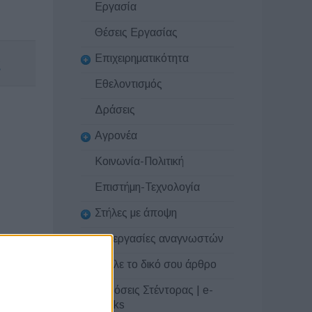
Εργασία
Θέσεις Εργασίας
Επιχειρηματικότητα
ς
Εθελοντισμός
Δράσεις
Αγρονέα
Κοινωνία-Πολιτική
Επιστήμη-Τεχνολογία
Στήλες με άποψη
Συνεργασίες αναγνωστών
Στείλε το δικό σου άρθρο
Εκδόσεις Στέντορας | e-
books