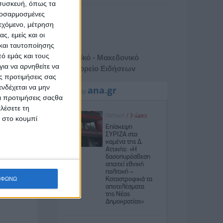
 συσκευή, όπως τα
προσαρμοσμένες
ιεχόμενο, μέτρηση
ς, εμείς και οι
και ταυτοποίησης
ό εμάς και τους
Αθηναϊκό - Μακεδονικό
ια να αρνηθείτε να
Πρακτορείο Ειδήσεων
ς προτιμήσεις σας
νδέχεται να μην
Οι προτιμήσεις σαςθα
λέσετε τη
κ στο κουμπί
ΜΦΩΝΩ