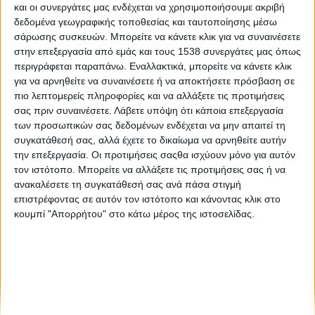
και οι συνεργάτες μας ενδέχεται να χρησιμοποιήσουμε ακριβή
Προσφυγόπουλα συνεισφέρουν στο πράσινο του τόπου
δεδομένα γεωγραφικής τοποθεσίας και ταυτοποίησης μέσω
σάρωσης συσκευών. Μπορείτε να κάνετε κλικ για να συναινέσετε
Στα Social Media, 20-27 Μαΐου 2019
στην επεξεργασία από εμάς και τους 1538 συνεργάτες μας όπως
περιγράφεται παραπάνω. Εναλλακτικά, μπορείτε να κάνετε κλικ
για να αρνηθείτε να συναινέσετε ή να αποκτήσετε πρόσβαση σε
Στα Social Media, 25 Φεβρουαρίου - 4 Μαρτίου 2019
πιο λεπτομερείς πληροφορίες και να αλλάξετε τις προτιμήσεις
σας πριν συναινέσετε.
Λάβετε υπόψη ότι κάποια επεξεργασία
των προσωπικών σας δεδομένων ενδέχεται να μην απαιτεί τη
συγκατάθεσή σας, αλλά έχετε το δικαίωμα να αρνηθείτε αυτήν
την επεξεργασία. Οι προτιμήσεις σαςθα ισχύουν μόνο για αυτόν
τον ιστότοπο. Μπορείτε να αλλάξετε τις προτιμήσεις σας ή να
ανακαλέσετε τη συγκατάθεσή σας ανά πάσα στιγμή
επιστρέφοντας σε αυτόν τον ιστότοπο και κάνοντας κλικ στο
None feed
κουμπί "Απορρήτου" στο κάτω μέρος της ιστοσελίδας.
CONNECT