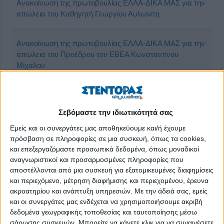
Ανακοίνωση της πρωτοβουλίας ΕΛΛΑ-ΔΙΚΑ ΜΑΣ για την
απώλεια του Καθηγητή Γεωργίου Αυλωνίτη
Ανακοίνωση της πρωτοβουλίας ΕΛΛΑ-ΔΙΚΑ ΜΑΣ για την
απώλεια του Προέδρου του ΕΒΕΑ Κωνσταντίνου
Μίχαλου
ΔΕΛΤΙΟ ΤΥΠΟΥ : Υπό την Αιγίδα της πρωτοβουλίας
ΕΛΛΑ-ΔΙΚΑ ΜΑΣ πραγματοποιήθηκε το 1st Family
Σεβόμαστε την ιδιωτικότητά σας
Business Conference
Εμείς και οι συνεργάτες μας αποθηκεύουμε και/ή έχουμε
πρόσβαση σε πληροφορίες σε μια συσκευή, όπως τα cookies,
Διαδικτυακό workshop με θέμα την Ανακύκλωση από την
και επεξεργαζόμαστε προσωπικά δεδομένα, όπως μοναδικοί
ΕΛΛΑ-ΔΙΚΑ ΜΑΣ, την ΕΕΝΕ και την Ελληνική Παραγωγή
αναγνωριστικοί και προσαρμοσμένες πληροφορίες που
αποστέλλονται από μια συσκευή για εξατομικευμένες διαφημίσεις
και περιεχόμενο, μέτρηση διαφήμισης και περιεχομένου, έρευνα
Δίπλα στους μαθητές η Πρωτοβουλία ΕΛΛΑ-ΔΙΚΑ ΜΑΣ
ακροατηρίου και ανάπτυξη υπηρεσιών.
Με την άδειά σας, εμείς
με ομιλίες στο Σχολείο Κωστέα-Γείτονα και στο 1ο
και οι συνεργάτες μας ενδέχεται να χρησιμοποιήσουμε ακριβή
Γυμνάσιο Γέρακα
δεδομένα γεωγραφικής τοποθεσίας και ταυτοποίησης μέσω
σάρωσης συσκευών. Μπορείτε να κάνετε κλικ για να συναινέσετε