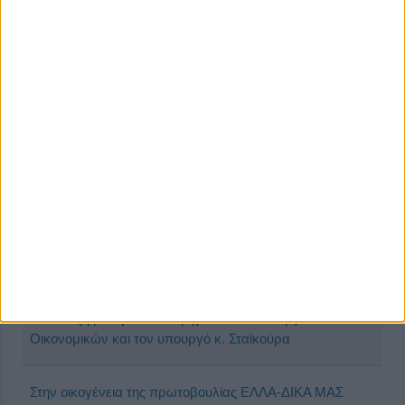
Πραγματοποιήθηκε η 12η κλειστή Ολομέλεια της
πρωτοβουλίας ΕΛΛΑ-ΔΙΚΑ ΜΑΣ
Πρώτη συμμετοχή της πρωτοβουλίας ΕΛΛΑ-ΔΙΚΑ ΜΑΣ
στη Foodexpo 2022
Πρωτοβουλία ΕΛΛΑ-ΔΙΚΑ ΜΑΣ: Με συμμετοχή 900
εταιρικών εθελοντών πραγματοποιήθηκε η Πανελλαδική
Περιβαλλοντική δράση
Πρωτοβουλία κοινής συνάντησης ΕΛΛΑ-ΔΙΚΑ ΜΑΣ και
Ελληνική Παραγωγή – Συμβούλιο Βιομηχανιών για την
Ανάπτυξη με την πολιτική ηγεσία του υπουργείου
Οικονομικών και τον υπουργό κ. Σταϊκούρα
Στην οικογένεια της πρωτοβουλίας ΕΛΛΑ-ΔΙΚΑ ΜΑΣ