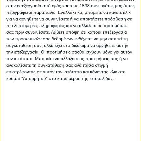
στην επεξεργασία από εμάς και τους 1538 συνεργάτες μας όπως
Δυναμικά συνεχίζεται η διαφημιστική καμπάνια της
περιγράφεται παραπάνω. Εναλλακτικά, μπορείτε να κάνετε κλικ
πρωτοβουλίας ΕΛΛΑ-ΔΙΚΑ ΜΑΣ με τηλεοπτικό και
για να αρνηθείτε να συναινέσετε ή να αποκτήσετε πρόσβαση σε
ραδιοφωνικό σποτ
πιο λεπτομερείς πληροφορίες και να αλλάξετε τις προτιμήσεις
σας πριν συναινέσετε.
Λάβετε υπόψη ότι κάποια επεξεργασία
των προσωπικών σας δεδομένων ενδέχεται να μην απαιτεί τη
Δυναμικά συνεχίζεται η διαφημιστική καμπάνια της
συγκατάθεσή σας, αλλά έχετε το δικαίωμα να αρνηθείτε αυτήν
πρωτοβουλίας ΕΛΛΑ-ΔΙΚΑ ΜΑΣ με τηλεοπτικό και
την επεξεργασία. Οι προτιμήσεις σαςθα ισχύουν μόνο για αυτόν
ραδιοφωνικό σποτ
τον ιστότοπο. Μπορείτε να αλλάξετε τις προτιμήσεις σας ή να
ανακαλέσετε τη συγκατάθεσή σας ανά πάσα στιγμή
επιστρέφοντας σε αυτόν τον ιστότοπο και κάνοντας κλικ στο
ΕΛΛΑ - ΔΙΚΑ ΜΑΣ
κουμπί "Απορρήτου" στο κάτω μέρος της ιστοσελίδας.
ΕΛΛΑ-ΔΙΚΑ ΜΑΣ και σούπερ μάρκετ Θανόπουλος
προχωρούν σε νέα συνεργασία
ΕΛΛΑ-ΔΙΚΑ ΜΑΣ και σούπερ μάρκετ Θανόπουλος: Η
πρώτη συνεργασία στο ελληνικό λιανεμπόριο για το 2025