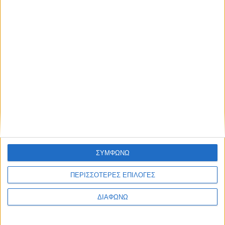
Η πρωτοβουλία ΕΛΛΑ-ΔΙΚΑ ΜΑΣ καλωσορίζει την
εταιρία Οικογένεια Στεργίου
Η πρωτοβουλία ΕΛΛΑ-ΔΙΚΑ ΜΑΣ καλωσορίζει το νέο
μέλος, τα Τυροκομικά Θυμέλης με έδρα τη Μυτιλήνη
Η πρωτοβουλία ΕΛΛΑ-ΔΙΚΑ ΜΑΣ κοντά στους πληγέντες
της Θεσσαλίας
Η πρωτοβουλία ΕΛΛΑ-ΔΙΚΑ ΜΑΣ στην Καλαμάτα για την
κοπή της πρωτοχρονιάτικης Πίτας 2025
ΣΥΜΦΩΝΩ
Η πρωτοβουλία ΕΛΛΑ-ΔΙΚΑ ΜΑΣ στο 1ο Πειραματικό
ΠΕΡΙΣΣΟΤΕΡΕΣ ΕΠΙΛΟΓΕΣ
Γυμνάσιο Αθηνών
ΔΙΑΦΩΝΩ
Η πρωτοβουλία ΕΛΛΑ-ΔΙΚΑ ΜΑΣ ταξίδεψε για δεύτερη
χρονιά στην Αμοργό για το Authentic Big Blue